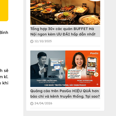
Tổng hợp 30+ các quán BUFFET Hà
Bình
Nội ngon kèm ƯU ĐÃI hấp dẫn nhất
12/10/2025
h sẽ
m kĩ.
 khi
Quảng cáo trên PasGo HIỆU QUẢ hơn
báo chí và kênh truyền thống. Tại sao?
24/04/2026