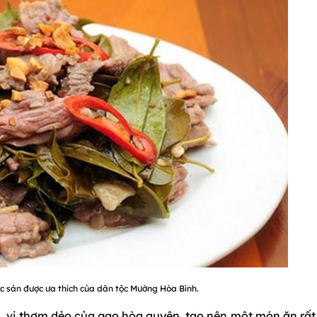
ặc sản được ưa thích của dân tộc Mường Hòa Bình.
ồm, vị thơm dẻo của gạo hòa quyện, tạo nên một món ăn rấ