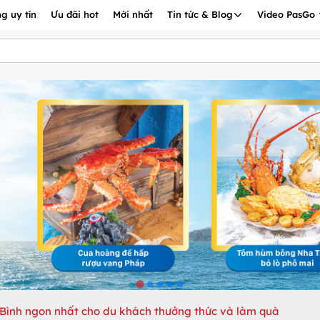
g uy tín
Ưu đãi hot
Mới nhất
Tin tức & Blog
Video PasGo
 Bình ngon nhất cho du khách thưởng thức và làm quà