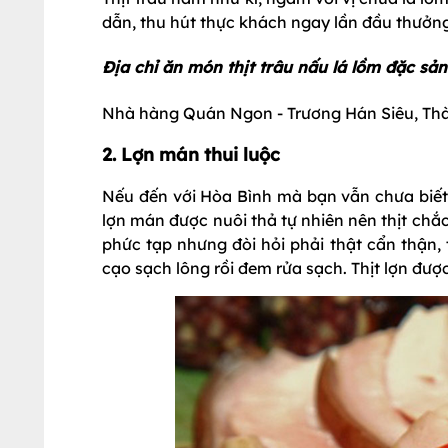
dẫn, thu hút thực khách ngay lần đầu thưởng
Địa chỉ ăn món thịt trâu nấu lá lồm đặc sả
Nhà hàng Quán Ngon - Trương Hán Siêu, Thà
2. Lợn mán thui luộc
Nếu đến với Hòa Bình mà bạn vẫn chưa biết H
lợn mán được nuôi thả tự nhiên nên thịt chắ
phức tạp nhưng đòi hỏi phải thật cẩn thận, t
cạo sạch lông rồi đem rửa sạch. Thịt lợn được