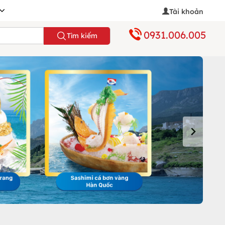
Tài khoản
0931.006.005
Tìm kiếm