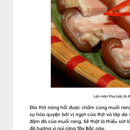
Lợn mán thui luộc là
Đĩa thịt nóng hổi được chấm cùng muối rang
sự hòa quyện bởi vị ngọt của thịt và lớp da
đậm đà của muối rang. Sẽ thật là thiếu sót
đà hương vị núi rừng Tây Bắc này.