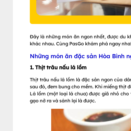
Đây là những món ăn ngon nhất, được du kh
khác nhau. Cùng PasGo khám phá ngay nha
Những món ăn đặc sản Hòa Bình n
1. Thịt trâu nấu lá lồm
Thịt trâu nấu lá lồm là đặc sản ngon của dâ
sau đó, đem bung cho mềm. Khi miếng thịt đã
Lá lồm (một loại lá chua) được giã nhỏ cho
gạo nở ra và sánh lại là được.