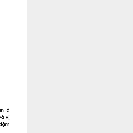
n là
và vị
 đậm