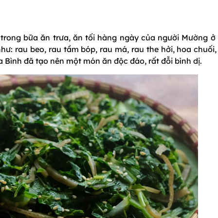
trong bữa ăn trưa, ăn tối hàng ngày của người Mường ở
như: rau beo, rau tầm bóp, rau má, rau the hởi, hoa chuối
Bình đã tạo nên một món ăn độc đáo, rất đỗi bình dị.