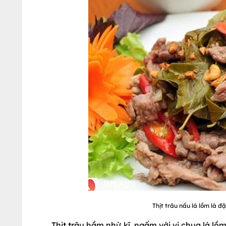
Thịt trâu nấu lá lồm là đ
Thịt trâu hầm nhừ kĩ, ngấm với vị chua lá l