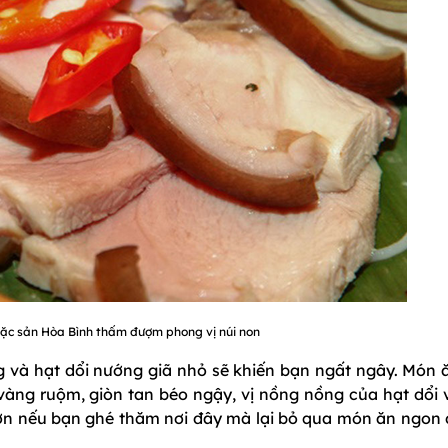
 đặc sản Hòa Bình thấm đượm phong vị núi non
 và hạt dổi nướng giã nhỏ sẽ khiến bạn ngất ngây. Món ă
 vàng ruộm, giòn tan béo ngậy, vị nồng nồng của hạt dổi 
 lớn nếu bạn ghé thăm nơi đây mà lại bỏ qua món ăn ngon