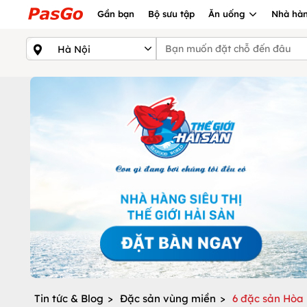
Gần bạn
Bộ sưu tập
Ăn uống
Nhà hàn
Tin tức & Blog
>
Đặc sản vùng miền
>
6 đặc sản Hòa