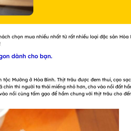
ách chọn mua nhiều nhất từ rất nhiều loại đặc sản Hòa 
!
gon dành cho bạn.
n tộc Mường ở Hòa Bình. Thịt trâu được đem thui, cạo sạc
 chín thì người ta thái miếng nhỏ hơn, cho vào nồi đất hầ
 vào nồi cùng tấm gạo để hầm chung với thịt trâu cho đến