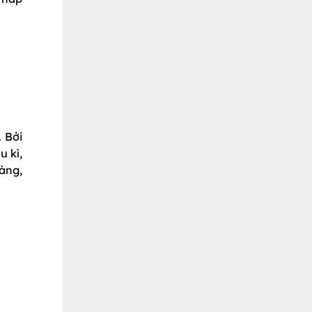
 Bởi
u kì,
vàng,