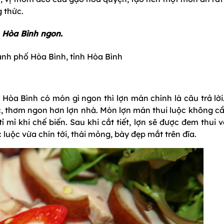
 thức.
n Hòa Bình ngon.
nh phố Hòa Bình, tỉnh Hòa Bình
òa Bình có món gì ngon thì lợn mán chính là câu trả lời.
c, thơm ngon hơn lợn nhà. Món lợn mán thui luộc không cầ
ỉ mỉ khi chế biến. Sau khi cắt tiết, lợn sẽ được đem thui 
 luộc vừa chín tới, thái mỏng, bày đẹp mắt trên đĩa.