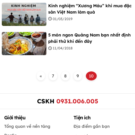
Kinh nghiệm “Xương Máu” khi mua đặc
sản Việt Nam làm quà
01/03/2019
5 món ngon Quảng Nam bạn nhất định
phải thử khi đến đây
11/04/2018
«
7
8
9
10
CSKH
0931.006.005
Giới thiệu
Tiện ích
Tổng quan về nền tảng
Địa điểm gần bạn