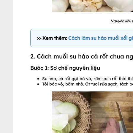
Nguyên liệu 
>> Xem thêm:
Cách làm su hào muối xổi 
2. Cách muối su hào cà rốt chua n
Bước 1: Sơ chế nguyên liệu
Su hào, cà rốt gọt bỏ vỏ, rửa sạch rồi thái 
Tỏi bóc vỏ, băm nhỏ. Ớt tươi rửa sạch, tách bỏ 