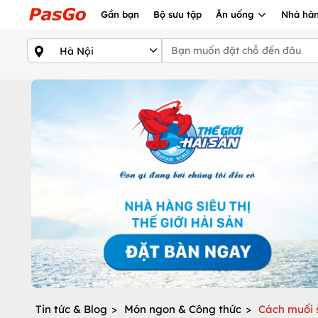
Gần bạn
Bộ sưu tập
Ăn uống
Nhà hàn
Tin tức & Blog
>
Món ngon & Công thức
>
Cách muối s