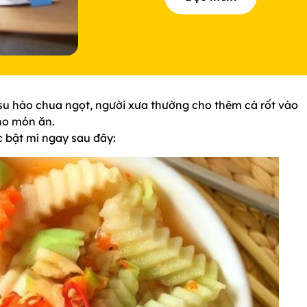
 su hào chua ngọt, người xưa thường cho thêm cà rốt vào
ho món ăn.
c bật mí ngay sau đây: