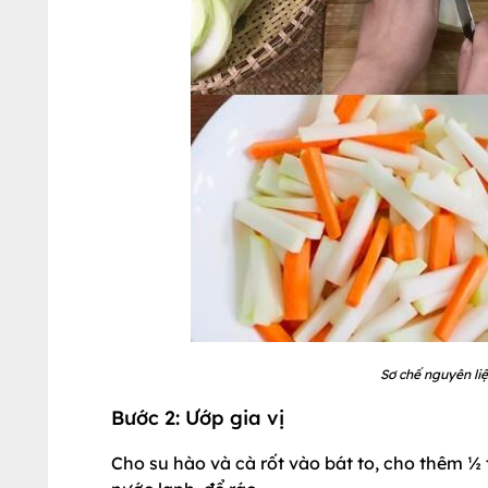
Sơ chế nguyên liệ
Bước 2: Ướp gia vị
Cho su hào và cà rốt vào bát to, cho thêm ½ 