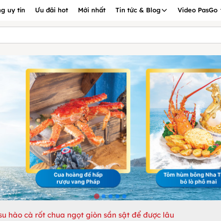
g uy tín
Ưu đãi hot
Mới nhất
Tin tức & Blog
Video PasGo
u hào cà rốt chua ngọt giòn sần sật để được lâu