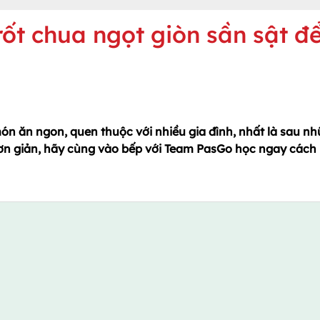
ốt chua ngọt giòn sần sật đ
ón ăn ngon, quen thuộc với nhiều gia đình, nhất là sau n
đơn giản, hãy cùng vào bếp với Team PasGo học ngay cách