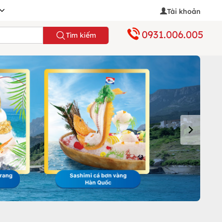
Tài khoản
0931.006.005
Tìm kiếm