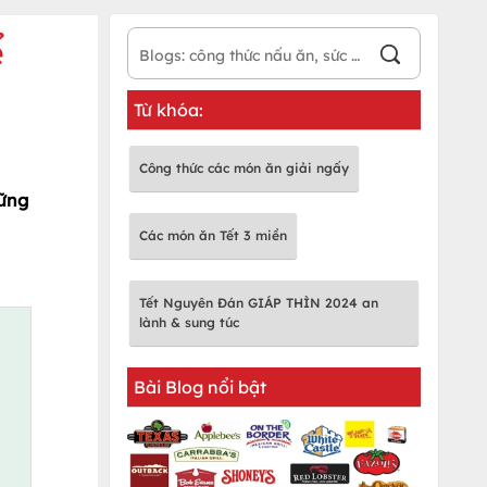
ể
Từ khóa:
Công thức các món ăn giải ngấy
hững
Các món ăn Tết 3 miền
Tết Nguyên Đán GIÁP THÌN 2024 an
lành & sung túc
Bài Blog nổi bật