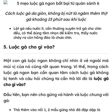
Cách luộc gà da giòn, không bị nứt là ngâm thêm thịt
gà khoảng 15 phút sau khi luộc
Lật gà nếu nước ít, cần thường xuyên trở gà cho chín
đều, có thể dùng tăm nhọn để kiểm tra, thấy nước
chảy ra còn hồng đào là chưa chín.
5. Luộc gà cho gì vào?
Một con gà luộc ngon không chỉ nhìn ở vẻ ngoài mà
mùi vị của nó cũng rất quan trong. Vì thế, trong cách
luộc gà ngon bạn cần quan tâm cách luộc gà không
bị tanh và câu hỏi chúng ta cần trả lời đó là
luộc gà
cho gì vào?
Đầu tiên, bạn nên cho gừng và hành và luộc chung với
gà:
Thả thêm vào nồi 1, 2 mẩu gừng nhỏ đã đập dập là