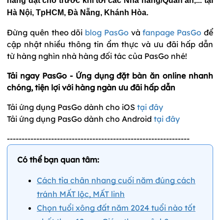
hàng đặt chỗ trước khi tới các Nhà hàng/Quán ăn,... tại
Hà Nội, TpHCM, Đà Nẵng, Khánh Hòa.
Đừng quên theo dõi
blog PasGo
và
fanpage PasGo
để
cập nhật nhiều thông tin ẩm thực và ưu đãi hấp dẫn
từ hàng nghìn nhà hàng đối tác của PasGo nhé!
Tải ngay PasGo - Ứng dụng đặt bàn ăn online nhanh
chóng, tiện lợi với hàng ngàn ưu đãi hấp dẫn
Tải ứng dụng PasGo dành cho iOS
tại đây
Tải ứng dụng PasGo dành cho Android
tại đây
--------------------------------------------------------------
Có thể bạn quan tâm:
Cách tỉa chân nhang cuối năm đúng cách
tránh MẤT lộc, MẤT linh
Chọn tuổi xông đất năm 2024 tuổi nào tốt