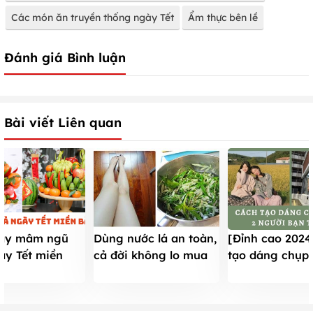
Các món ăn truyền thống ngày Tết
Ẩm thực bên lề
Đánh giá Bình luận
Bài viết Liên quan
Dùng nước lá an toàn,
bày mâm ngũ
[Đỉnh cao 2024
cả đời không lo mua
ày Tết miền
tạo dáng chụp 
kem tẩy lông
p và ý nghĩa
người bạn thân
026
hình cực chất