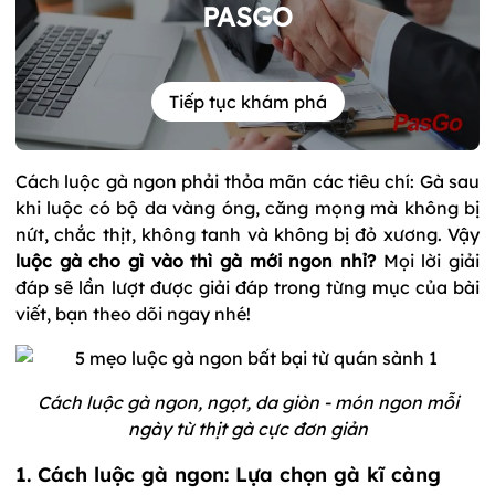
PASGO
Tiếp tục khám phá
Cách luộc gà ngon phải thỏa mãn các tiêu chí: Gà sau
khi luộc có bộ da vàng óng, căng mọng mà không bị
nứt, chắc thịt, không tanh và không bị đỏ xương. Vậy
luộc gà cho gì vào thì gà mới ngon nhỉ?
Mọi lời giải
đáp sẽ lần lượt được giải đáp trong từng mục của bài
viết, bạn theo dõi ngay nhé!
Cách luộc gà ngon, ngọt, da giòn - món ngon mỗi
ngày từ thịt gà cực đơn giản
1. Cách luộc gà ngon: Lựa chọn gà kĩ càng