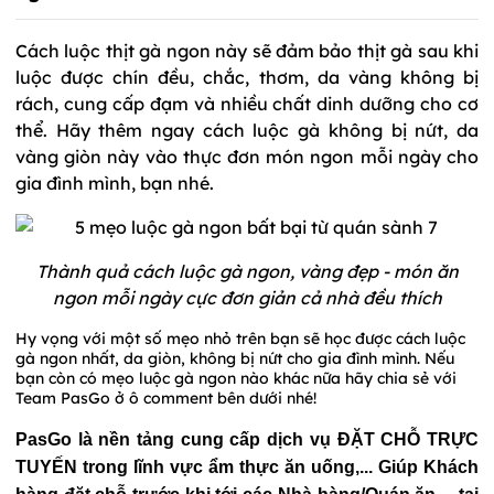
Cách luộc thịt gà ngon này sẽ đảm bảo thịt gà sau khi
luộc được chín đều, chắc, thơm, da vàng không bị
rách, cung cấp đạm và nhiều chất dinh dưỡng cho cơ
thể. Hãy thêm ngay cách luộc gà không bị nứt, da
vàng giòn này vào thực đơn món ngon mỗi ngày cho
gia đình mình, bạn nhé.
Thành quả cách luộc gà ngon, vàng đẹp - món ăn
ngon mỗi ngày cực đơn giản cả nhà đều thích
Hy vọng với một số mẹo nhỏ trên bạn sẽ học được cách luộc
gà ngon nhất, da giòn, không bị nứt cho gia đình mình. Nếu
bạn còn có mẹo luộc gà ngon nào khác nữa hãy chia sẻ với
Team PasGo ở ô comment bên dưới nhé!
PasGo là nền tảng cung cấp dịch vụ ĐẶT CHỖ TRỰC
TUYẾN trong lĩnh vực ẩm thực ăn uống,... Giúp Khách