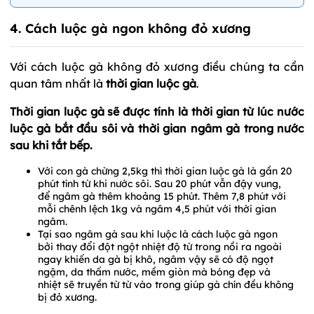
4. Cách luộc gà ngon không đỏ xương
Với cách luộc gà không đỏ xương điều chúng ta cần
quan tâm nhất là
thời gian luộc gà
.
Thời gian luộc gà sẽ được tính là thời gian từ lúc nước
luộc gà bắt đầu sôi và thời gian ngâm gà trong nước
sau khi tắt bếp.
Với con gà chừng 2,5kg thì thời gian luộc gà là gần 20
phút tính từ khi nước sôi. Sau 20 phút vẫn đậy vung,
để ngâm gà thêm khoảng 15 phút. Thêm 7,8 phút với
mỗi chênh lệch 1kg và ngâm 4,5 phút với thời gian
ngâm.
Tại sao ngâm gà sau khi luộc là cách luộc gà ngon
bởi thay đổi đột ngột nhiệt độ từ trong nồi ra ngoài
ngay khiến da gà bị khô, ngâm vậy sẽ có độ ngọt
ngậm, da thấm nước, mềm giòn mà bóng đẹp và
nhiệt sẽ truyền từ từ vào trong giúp gà chín đều không
bị đỏ xương.