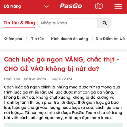
Tin tức & Blog
Khám phá
Tin tức
Kinh doanh ăn uống
Địa Điểm Ăn Uố
Cách luộc gà ngon VÀNG, chắc thịt -
CHO GÌ VÀO không bị nứt da?
Hoài Thu - PasGo Team
-
30/01/2024
Cách luộc gà ngon chính là những mẹo được rút ra trong quá
trình luộc gà nhiều lần. Để luộc được một con gà da vàng,
không bị nứt da, không chụt xương, không bị đỏ xương và
tránh bị tanh thì bạn phải trả lời được: thời gian luộc gà bao
lâu, luộc gà cho gì vào, lượng nước luộc ra sao, cách lựa chọn
nồi luộc,.... Tất cả mẹo trên sẽ được PasGo Team chia sẻ trong
bài viết cách luộc gà ngon này, mời bạn đọc tham khảo.