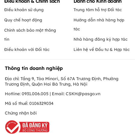
Điều khoản & Chính sách
Dành cho Kinh doanh
Điều khoản sử dụng
Trung tâm hỗ trợ Đối tác
Quy chế hoạt động
Hướng dẫn nhà hàng hợp
tác
Chính sách bảo mật thông
tin
Nhà hàng đăng ký hợp tác
Điều khoản với Đối tác
Liên hệ về Đầu tư & Hợp tác
Thông tin doanh nghiệp
Địa chỉ: Tầng 9, Tòa Minori, Số 67A Trương Định, Phường
Trương Định, Quận Hai Bà Trưng, Hà Nội
Hotline: 0931.006.005 | Email:
CSKH@pasgo.vn
Mã số thuế: 0106329034
Chứng nhận bởi