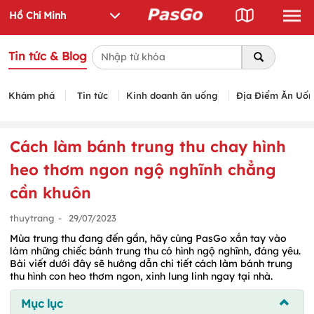
Tin tức & Blog
Khám phá
Tin tức
Kinh doanh ăn uống
Địa Điểm Ăn Uố
Cách làm bánh trung thu chay hình
heo thơm ngon ngộ nghĩnh chẳng
cần khuôn
thuytrang
-
29/07/2023
Mùa trung thu đang đến gần, hãy cùng PasGo xắn tay vào
làm những chiếc bánh trung thu có hình ngộ nghĩnh, đáng yêu.
Bài viết dưới đây sẽ hướng dẫn chi tiết cách làm bánh trung
thu hình con heo thơm ngon, xinh lung linh ngay tại nhà.
Mục lục