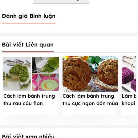
Đánh giá Bình luận
Bài viết Liên quan
Cách làm bánh trung
Cách làm bánh trung
Làm b
thu rau câu flan
thu cực ngon đón mùa
khoai 
NGON hấp dẫn MỚI
trăng tròn yêu thương
tim đó
LẠ dịp Tết đoàn viên
Bài viết xem nhiều