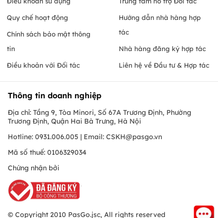
Điều khoản sử dụng
Trung tâm hỗ trợ Đối tác
Quy chế hoạt động
Hướng dẫn nhà hàng hợp
tác
Chính sách bảo mật thông
tin
Nhà hàng đăng ký hợp tác
Điều khoản với Đối tác
Liên hệ về Đầu tư & Hợp tác
Thông tin doanh nghiệp
Địa chỉ: Tầng 9, Tòa Minori, Số 67A Trương Định, Phường
Trương Định, Quận Hai Bà Trưng, Hà Nội
Hotline: 0931.006.005 | Email:
CSKH@pasgo.vn
Mã số thuế: 0106329034
Chứng nhận bởi
© Copyright 2010 PasGo.jsc, All rights reserved