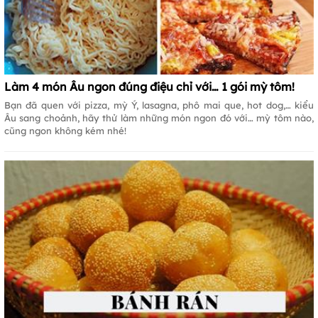
Làm 4 món Âu ngon đúng điệu chỉ với… 1 gói mỳ tôm!
Bạn đã quen với pizza, mỳ Ý, lasagna, phô mai que, hot dog,… kiểu
Âu sang choảnh, hãy thử làm những món ngon đó với… mỳ tôm nào,
cũng ngon không kém nhé!