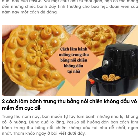
dưới đây của PasGo. Với một chút đầu tư thời gian, bạn có thể mang
đến những chiếc bánh đầy tình thương cho bữa tiệc đoàn viên của
năm nay một cách dễ dàng.
2 cách làm bánh trung thu bằng nồi chiên không dầu vỏ
mềm ẩm cực dễ
Trung thu năm nay, bạn muốn tự tay làm bánh nhưng nhà lại không
có lò nướng. Đừng quá lo lắng, PasGo sẽ hướng dẫn bạn cách làm
bánh trung thu bằng nồi chiên không dầu tại nhà dễ nhất, ngon
nhất. Tham khảo ngay ở bài viết dưới đây.