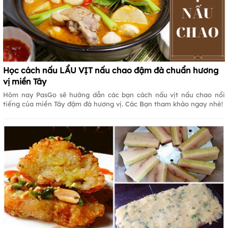
Học cách nấu LẨU VỊT nấu chao đậm đà chuẩn hương
vị miền Tây
Hôm nay PasGo sẽ hướng dẫn các bạn cách nấu vịt nấu chao nổi
tiếng của miền Tây đậm đà hương vị. Các Bạn tham khảo ngay nhé!