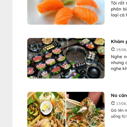
Tôi rấ
phân bi
loại cá 
Khám p
19/08
Nghe n
nhưng đ
nghe k
No càn
17/08
Gà lên 
uống từ 