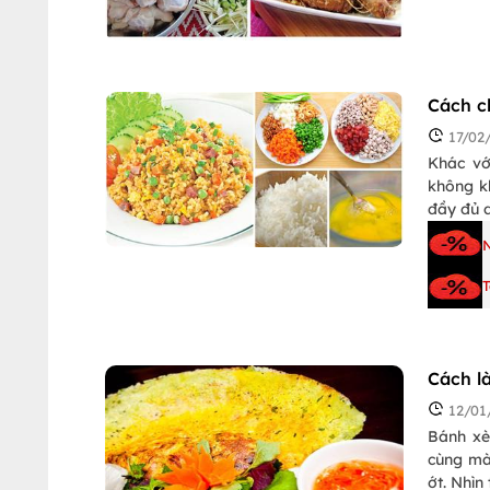
Cách c
17/02
Khác vớ
không k
đầy đủ 
Cách l
12/01
Bánh xè
cùng mà
ớt. Nhìn