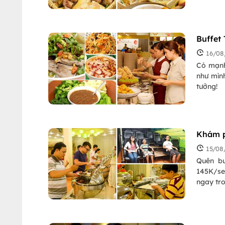
Buffet
16/08
Có mạnh 
như mình
tưởng!
Khám p
15/08
Quên bu
145K/se
ngay tr