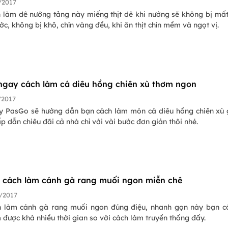
/2017
h làm dê nướng tảng này miếng thịt dê khi nướng sẽ không bị mấ
ớc, không bị khô, chín vàng đều, khi ăn thịt chín mềm và ngọt vị.
 ngay cách làm cá diêu hồng chiên xù thơm ngon
/2017
 PasGo sẽ hướng dẫn bạn cách làm món cá diêu hồng chiên xù 
p dẫn chiêu đãi cả nhà chỉ với vài bước đơn giản thôi nhé.
ết cách làm cánh gà rang muối ngon miễn chê
/2017
h làm cánh gà rang muối ngon đúng điệu, nhanh gọn này bạn c
m được khá nhiều thời gian so với cách làm truyền thống đấy.