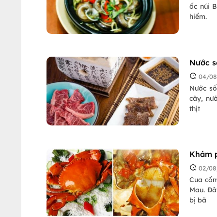
ốc núi 
hiếm.
Nước s
04/08
Nước số
cây, nướ
thịt
Khám p
02/08
Cua cốm
Mau. Đây
bị bã