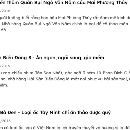
ến thăm Quán Bụi Ngô Văn Năm của Mai Phương Thúy
/2016
gười không biết rằng hoa hậu Mai Phương Thúy rất đam mê kinh 
. Nhà hàng Quán Bụi Ngô Văn Năm chính là nơi để cô thỏa mãn
 đó
n Biển Đông 8 - Ăn ngon, ngồi sang, giá mềm
/2016
 rạp chiếu phim Tân Sơn Nhất, góc ngã 3 hẻm 10 Phan Đình Gi
ng, nhà hàng Hải Sản Biển Đông là một nơi phục vụ hải sản tươi,
mềm.
 Bà Đen - Loại ốc Tây Ninh chỉ ăn thảo dược quý
/2016
m có loại ốc nào ở Việt Nam lại có truyền thuyết và hương vị lạ đờ