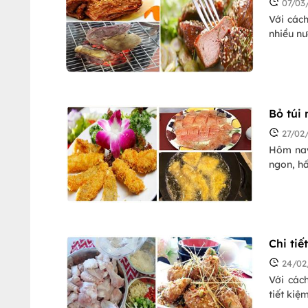
07/03
Với các
nhiều nư
Bỏ túi
27/02
Hôm nay
ngon, hấ
Chi ti
24/02
Với các
tiết kiệ