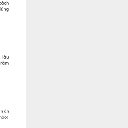
cách
 đúng
 lâu
trăm
àn ăn
nào!