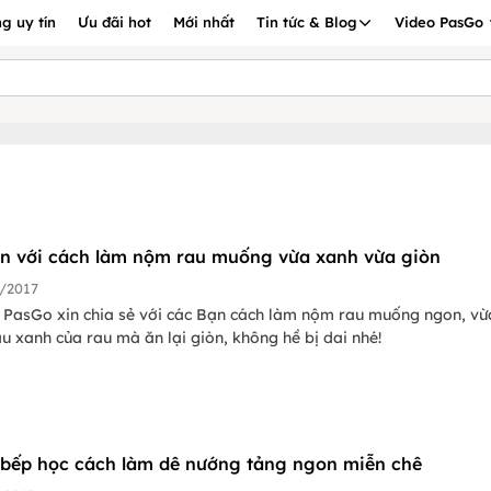
g uy tín
Ưu đãi hot
Mới nhất
Tin tức & Blog
Video PasGo
n với cách làm nộm rau muống vừa xanh vừa giòn
/2017
 PasGo xin chia sẻ với các Bạn cách làm nộm rau muống ngon, vừ
 xanh của rau mà ăn lại giòn, không hề bị dai nhé!
bếp học cách làm dê nướng tảng ngon miễn chê