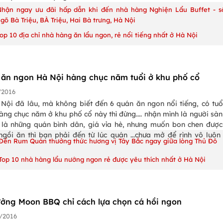
Nhận ngay ưu đãi hấp dẫn khi đến nhà hàng Nghiện Lẩu Buffet - s
gõ Bà Triệu, BÀ Triệu, Hai Bà trưng, Hà Nội
op 10 địa chỉ nhà hàng ăn lẩu ngon, rẻ nổi tiếng nhất ở Hà Nội
 ăn ngon Hà Nội hàng chục năm tuổi ở khu phố cổ
/2016
 Nội đã lâu, mà không biết đến 6 quán ăn ngon nổi tiếng, có tuổ
hàng chục năm ở khu phố cổ này thì đừng.... nhận mình là người sàn
 là những quán bình dân, giá vỉa hè, nhưng muốn bon chen đượ
ngồi ăn thì bạn phải đến từ lúc quán ...chưa mở để rình vô luôn
Đến Rum Quán thưởng thức hương vị Tây Bắc ngay giữa lòng Thủ Đô
Top 10 nhà hàng lẩu nướng ngon rẻ được yêu thích nhất ở Hà Nội
ưởng Moon BBQ chỉ cách lựa chọn cá hồi ngon
/2016