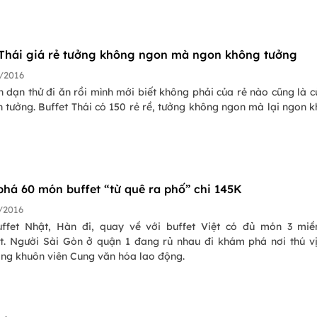
 Thái giá rẻ tưởng không ngon mà ngon không tưởng
/2016
dạn thử đi ăn rồi mình mới biết không phải của rẻ nào cũng là c
 tưởng. Buffet Thái có 150 rẻ rề, tưởng không ngon mà lại ngon 
há 60 món buffet “từ quê ra phố” chi 145K
/2016
ffet Nhật, Hàn đi, quay về với buffet Việt có đủ món 3 miề
t. Người Sài Gòn ở quận 1 đang rủ nhau đi khám phá nơi thú v
ong khuôn viên Cung văn hóa lao động.