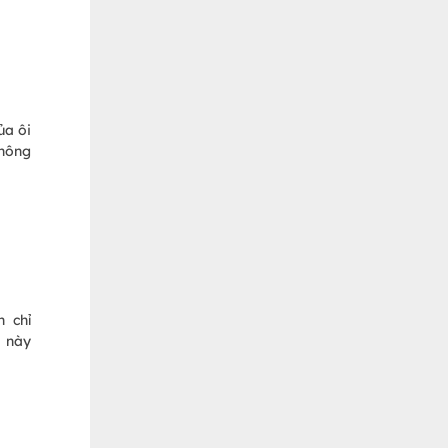
ủa ôi
không
n chỉ
ị này