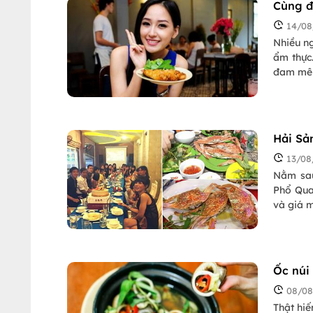
Cùng đ
14/08
Nhiều n
ẩm thực
đam mê
Hải Sả
13/08
Nằm sau
Phổ Qua
và giá 
Ốc núi
08/08
Thật hiế