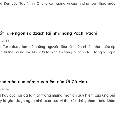
Bà Đen của Tây Ninh. Chúng có hương vị của những loại thảo mộ
ốt Tare ngon số dzách tại nhà hàng Pachi Pachi
/2016
t Tare được làm từ những nguyên liệu từ thiên nhiên như nước ép
c tương, vừng vv. Nó vừa làm thịt không bị tanh lại, tăng vị ngọ
há món cua cốm quý hiếm của Út Cà Mau
/2016
 hay cua hai da là một trong những món ăn quý hiếm của ùng bi
 là giai đoạn ngon nhất của cua vì thịt rất chắc, thơm, béo khô