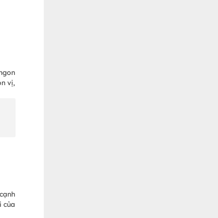
ngon
n vị,
 cạnh
i của