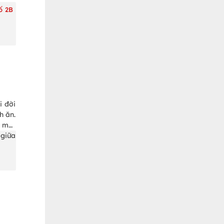
ố 2B
i đời
h ăn.
c một
 giữa