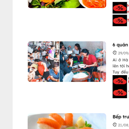
n
T
6 quán
29/09
Ai ở Hà
lên tới 
Tuy đều
chỗ để 
chỗ!!!
Bếp tr
21/08