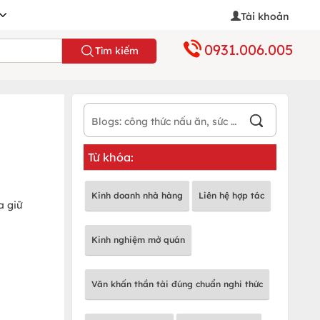
Tài khoản
0931.006.005
Tìm kiếm
Từ khóa:
Kinh doanh nhà hàng
Liên hệ hợp tác
a giữ
Kinh nghiệm mở quán
Văn khấn thần tài đúng chuẩn nghi thức