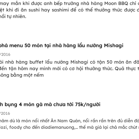
t may mắn khi được anh bếp trưởng nhà hàng Moon BBQ chỉ 
ệt khi đi ăn sushi hay sashimi để có thể thưởng thức được
hồi tự nhiên.
há menu 50 món tại nhà hàng lẩu nướng Mishagi
/2016
ói nhà hàng buffet lẩu nướng Mishagi có tận 50 món ăn đã
ến tận hôm nay mình mới có cơ hội thưởng thức. Quả thực 
hông bằng một nếm
h bụng 4 món gà mà chưa tới 75k/người
/2016
mâm dù là món nổi nhất Ân Nam Quán, nổi rần rần trên đủ diễn đ
lozi, foody cho đến diadiemanuong,… thế mà giá lại chả mắc chút 