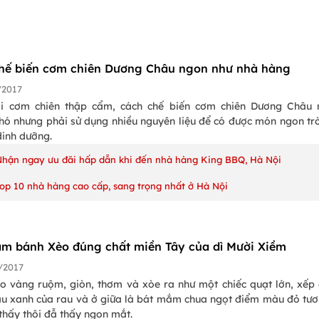
hế biến cơm chiên Dương Châu ngon như nhà hàng
/2017
i cơm chiên thập cẩm, cách chế biến cơm chiên Dương Châu 
hó nhưng phải sử dụng nhiều nguyên liệu để có được món ngon trò
dinh dưỡng.
Nhận ngay ưu đãi hấp dẫn khi đến nhà hàng King BBQ, Hà Nội
Top 10 nhà hàng cao cấp, sang trọng nhất ở Hà Nội
àm bánh Xèo đúng chất miền Tây của dì Mười Xiềm
/2017
o vàng ruộm, giòn, thơm và xòe ra như một chiếc quạt lớn, xếp
u xanh của rau và ở giữa là bát mắm chua ngọt điểm màu đỏ tươ
 thấy thôi đẫ thấy ngon mắt.