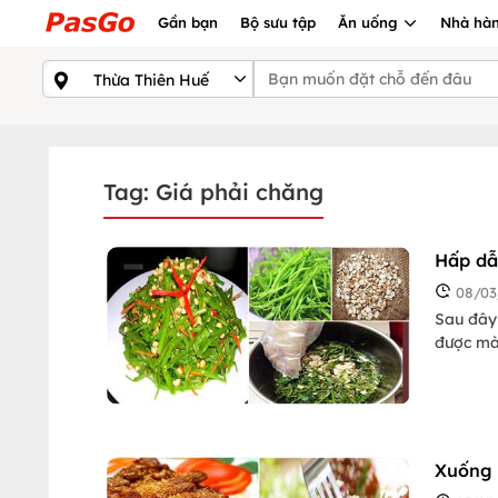
Gần bạn
Bộ sưu tập
Ăn uống
Nhà hàn
Tag: Giá phải chăng
Hấp dẫ
08/03
Sau đây
được màu
Xuống 