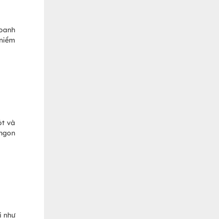
doanh
 niềm
ót và
 ngon
i như