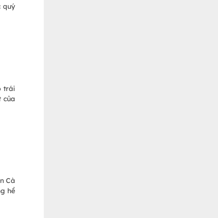
c quý
 trái
t của
ển Cà
ng hề