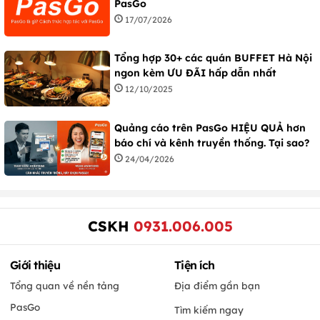
PasGo
17/07/2026
Tổng hợp 30+ các quán BUFFET Hà Nội
ngon kèm ƯU ĐÃI hấp dẫn nhất
12/10/2025
Quảng cáo trên PasGo HIỆU QUẢ hơn
báo chí và kênh truyền thống. Tại sao?
24/04/2026
CSKH
0931.006.005
Giới thiệu
Tiện ích
Tổng quan về nền tảng
Địa điểm gần bạn
PasGo
Tìm kiếm ngay