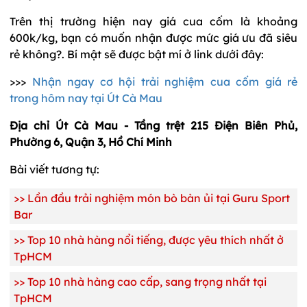
Trên thị trường hiện nay giá cua cốm là khoảng
600k/kg, bạn có muốn nhận được mức giá ưu đã siêu
rẻ không?. Bí mật sẽ được bật mí ở link dưới đây:
>>>
Nhận ngay cơ hội trải nghiệm cua cốm giá rẻ
trong hôm nay tại Út Cà Mau
Địa chỉ Út Cà Mau - Tầng trệt 215 Điện Biên Phủ,
Phường 6, Quận 3, Hồ Chí Minh
Bài viết tương tự:
>>
Lần đầu trải nghiệm món bò bàn ủi tại Guru Sport
Bar
>> T
op 10 nhà hàng nổi tiếng, được yêu thích nhất ở
TpHCM
>>
Top 10 nhà hàng cao cấp, sang trọng nhất tại
TpHCM