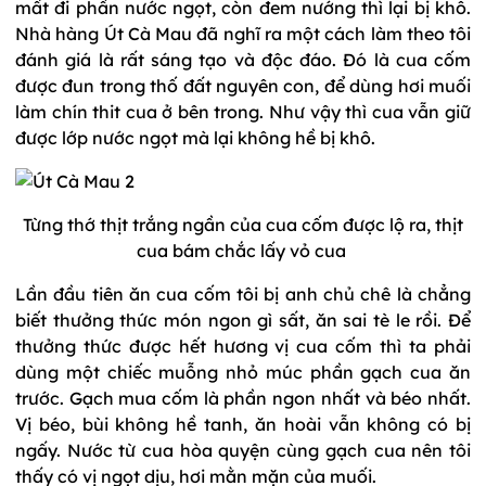
mất đi phần nước ngọt, còn đem nướng thì lại bị khô.
Nhà hàng Út Cà Mau đã nghĩ ra một cách làm theo tôi
đánh giá là rất sáng tạo và độc đáo. Đó là cua cốm
được đun trong thố đất nguyên con, để dùng hơi muối
làm chín thit cua ở bên trong. Như vậy thì cua vẫn giữ
được lớp nước ngọt mà lại không hề bị khô.
Từng thớ thịt trắng ngần của cua cốm được lộ ra, thịt
cua bám chắc lấy vỏ cua
Lần đầu tiên ăn cua cốm tôi bị anh chủ chê là chẳng
biết thưởng thức món ngon gì sất, ăn sai tè le rồi. Để
thưởng thức được hết hương vị cua cốm thì ta phải
dùng một chiếc muỗng nhỏ múc phần gạch cua ăn
trước. Gạch mua cốm là phần ngon nhất và béo nhất.
Vị béo, bùi không hề tanh, ăn hoài vẫn không có bị
ngấy. Nước từ cua hòa quyện cùng gạch cua nên tôi
thấy có vị ngọt dịu, hơi mằn mặn của muối.