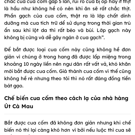
chắc của cua cốm gấp 5 lần, rủi ro cua bị ốp hay ít thịt
là hầu như không hề có nên khi ăn sẽ rất chắc thịt.
Phần gạch của cua cốm, thật ra là lớp chất dinh
dưỡng mà cua tích trữ dể sử dụng trong thời gian trú
ẩn sau khi lột da thì rất béo và bùi. Lớp gạch này
không bị cứng và dễ gây ngán ở cua gạch”.
Để bắt được loại cua cốm này cũng không hề đơn
giản vì chúng ở trong hang đã được lấp miệng trong
khoảng 10 ngày liền nên ngư dân rất vất vả, khó khăn
mới bắt được cua cốm. Giá thành cua cốm vì thế cũng
không hề rẻ nhưng theo tôi thì nó rất đáng đồng tiền
bát gạo.
Chế biến cua cốm theo cách lạ của nhà hàng
Út Cà Mau
Bắt được cua cốm đã không đơn giản nhưng khi chế
biến nó thì lại càng khó hơn vì bởi nếu luộc thì cua sẽ