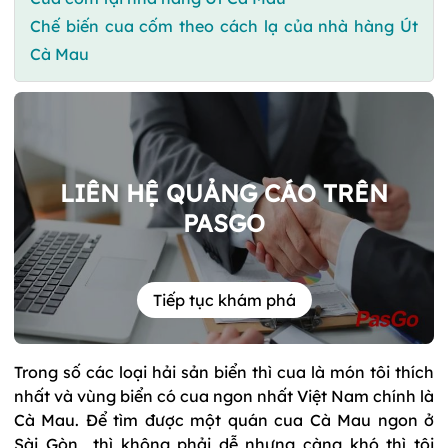
Chế biến cua cốm theo cách lạ của nhà hàng Út
Cà Mau
LIÊN HỆ QUẢNG CÁO TRÊN
PASGO
Tiếp tục khám phá
Trong số các loại hải sản biển thì cua là món tôi thích
nhất và vùng biển có cua ngon nhất Việt Nam chính là
Cà Mau. Để tìm được một quán cua Cà Mau ngon ở
Sài Gòn thì không phải dễ nhưng càng khó thì tôi