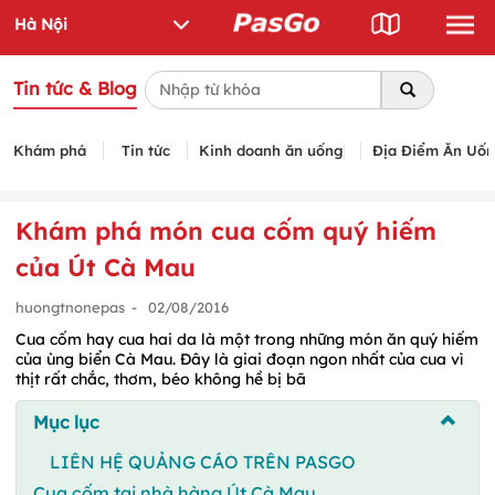
Tin tức & Blog
Khám phá
Tin tức
Kinh doanh ăn uống
Địa Điểm Ăn Uố
Khám phá món cua cốm quý hiếm
của Út Cà Mau
huongtnonepas
-
02/08/2016
Cua cốm hay cua hai da là một trong những món ăn quý hiếm
của ùng biển Cà Mau. Đây là giai đoạn ngon nhất của cua vì
thịt rất chắc, thơm, béo không hề bị bã
Mục lục
LIÊN HỆ QUẢNG CÁO TRÊN PASGO
Cua cốm tại nhà hàng Út Cà Mau