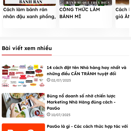
Cách làm bánh rán
CÔNG THỨC LÀM
Cách l
nhân đậu xanh phồng,
BÁNH MÌ
giá Ă
không bị nổ tại nhà
KANELLÄNGD: BÁNH
LÂU đ
MÌ QUẾ THỤY ĐIỂN
CHO LỄ GIÁNG SINH
Bài viết xem nhiều
14 cách đặt tên Nhà hàng hay nhất và
những điều CẦN TRÁNH tuyệt đối
02/07/2025
Bùng nổ doanh số nhờ chiến lược
Marketing Nhà Hàng đúng cách -
PasGo
10/07/2025
PasGo là gì - Các cách thức hợp tác với