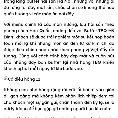
trong làng buffet hải sản Hà Nội, nhưng với những ai
đã từng tới đây một lần, chắc chắn sẽ không thể nào
quên hương vị các món ăn nơi đây.
Với menu chính là các món nướng, lẩu hải sản theo
phong cách Hàn Quốc, nhưng đến với Buffet TBQ Mỹ
Đình, khách sẽ được trải nghiệm một sự kết hợp hoàn
toàn mới lạ khi những món ăn đến từ xứ kim chi đã
được điều chỉnh hoàn hảo theo phong vị Việt đầy ấn
tượng. Cùng với cách trình bày đẹp mắt và cuốn hút
của những dãy bàn buffet tại nhà hàng TBQ khiến
khách bị hút mắt ngay từ khi bước vào.
Không gian nhà hàng rộng rãi với lối bài trí vừa giản
dị, gọn gàng mà không kém phần lịch thiệp đem tới
cho khách một sự gần gũi, chân thành đến kỳ lạ, sẽ là
nơi lý tưởng để bạn gặp gỡ những người bạn lâu năm.