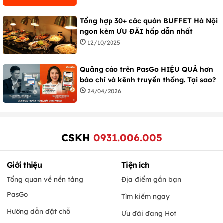
Tổng hợp 30+ các quán BUFFET Hà Nội
ngon kèm ƯU ĐÃI hấp dẫn nhất
12/10/2025
Quảng cáo trên PasGo HIỆU QUẢ hơn
báo chí và kênh truyền thống. Tại sao?
24/04/2026
CSKH
0931.006.005
Giới thiệu
Tiện ích
Tổng quan về nền tảng
Địa điểm gần bạn
PasGo
Tìm kiếm ngay
Hướng dẫn đặt chỗ
Ưu đãi đang Hot