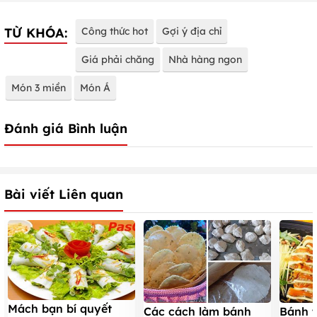
TỪ KHÓA:
Công thức hot
Gợi ý địa chỉ
Giá phải chăng
Nhà hàng ngon
Món 3 miền
Món Á
Đánh giá Bình luận
Bài viết Liên quan
Mách bạn bí quyết
Các cách làm bánh
Bánh t