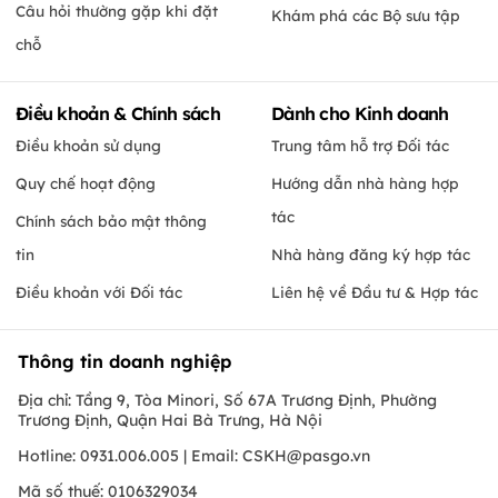
Câu hỏi thường gặp khi đặt
Khám phá các Bộ sưu tập
chỗ
Điều khoản & Chính sách
Dành cho Kinh doanh
Điều khoản sử dụng
Trung tâm hỗ trợ Đối tác
Quy chế hoạt động
Hướng dẫn nhà hàng hợp
tác
Chính sách bảo mật thông
tin
Nhà hàng đăng ký hợp tác
Điều khoản với Đối tác
Liên hệ về Đầu tư & Hợp tác
Thông tin doanh nghiệp
Địa chỉ: Tầng 9, Tòa Minori, Số 67A Trương Định, Phường
Trương Định, Quận Hai Bà Trưng, Hà Nội
Hotline: 0931.006.005 | Email:
CSKH@pasgo.vn
Mã số thuế: 0106329034