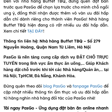
Đến với nhà hàng Buffet TBQ, đừng quên đặt bàn
trước qua PasGo để chọn lựa trước cho mình chỗ ngồi
ưng ý, đồng thời nhận được thêm vô vàn ưu đãi hấp
dẫn chỉ dành riêng cho thành viên PasGo! Nhà hàng
Buffet TBQ hiện đang có rất nhiều ưu đãi hấp dẫn.
Xem chi tiết
TẠI ĐÂY
!
Thông tin liên hệ: Nhà hàng Buffet TBQ – Số 279
Nguyễn Hoàng, Quận Nam Từ Liêm, Hà Nội
PasGo là nền tảng cung cấp dịch vụ ĐẶT CHỖ TRỰC
TUYẾN trong lĩnh vực ẩm thực ăn uống,... Giúp Khách
hàng đặt chỗ trước khi tới các Nhà hàng/Quán ăn,... tại
Hà Nội, TpHCM, Đà Nẵng, Khánh Hòa.
Đừng quên theo dõi
blog PasGo
và
fanpage PasGo
để
cập nhật nhiều thông tin ẩm thực và ưu đãi hấp dẫn
từ hàng nghìn nhà hàng đối tác của PasGo nhé!
Tải ngay PasGo - Ứng dụng đặt bàn ăn online nhanh