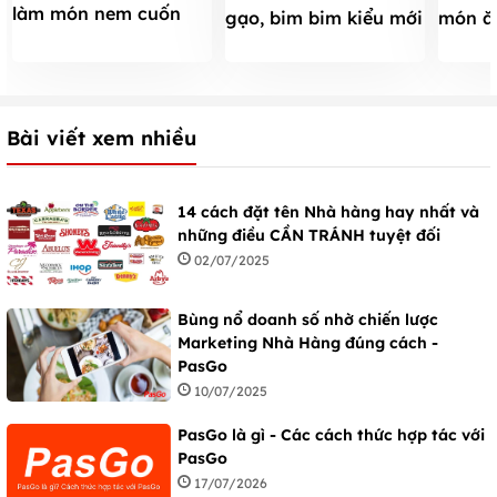
làm món nem cuốn
gạo, bim bim kiểu mới
món ăn
ngon đơn giản
cho bé yêu
của Sà
Bài viết xem nhiều
14 cách đặt tên Nhà hàng hay nhất và
những điều CẦN TRÁNH tuyệt đối
02/07/2025
Bùng nổ doanh số nhờ chiến lược
Marketing Nhà Hàng đúng cách -
PasGo
10/07/2025
PasGo là gì - Các cách thức hợp tác với
PasGo
17/07/2026