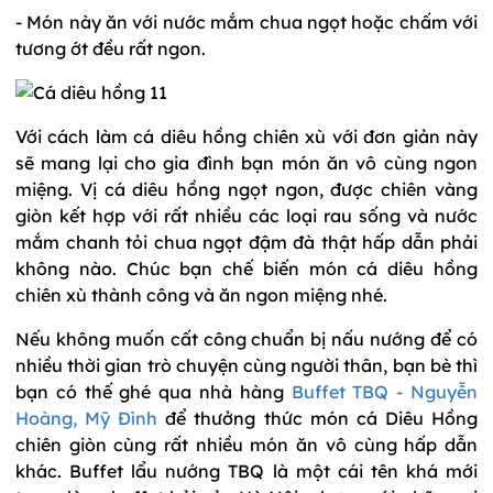
- Món này ăn với nước mắm chua ngọt hoặc chấm với
tương ớt đều rất ngon.
Với cách làm cá diêu hồng chiên xù với đơn giản này
sẽ mang lại cho gia đình bạn món ăn vô cùng ngon
miệng. Vị cá diêu hồng ngọt ngon, được chiên vàng
giòn kết hợp với rất nhiều các loại rau sống và nước
mắm chanh tỏi chua ngọt đậm đà thật hấp dẫn phải
không nào. Chúc bạn chế biến món cá diêu hồng
chiên xù thành công và ăn ngon miệng nhé.
Nếu không muốn cất công chuẩn bị nấu nướng để có
nhiều thời gian trò chuyện cùng người thân, bạn bè thì
bạn có thế ghé qua nhà hàng
Buffet TBQ - Nguyễn
Hoàng, Mỹ Đình
để thưởng thức món cá Diêu Hồng
chiên giòn cùng rất nhiều món ăn vô cùng hấp dẫn
khác. Buffet lẩu nướng TBQ là một cái tên khá mới