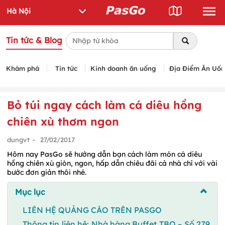
Tin tức & Blog
Khám phá
Tin tức
Kinh doanh ăn uống
Địa Điểm Ăn Uố
Bỏ túi ngay cách làm cá diêu hồng
chiên xù thơm ngon
dungvt
-
27/02/2017
Hôm nay PasGo sẽ hướng dẫn bạn cách làm món cá diêu
hồng chiên xù giòn, ngon, hấp dẫn chiêu đãi cả nhà chỉ với vài
bước đơn giản thôi nhé.
Mục lục
LIÊN HỆ QUẢNG CÁO TRÊN PASGO
Thông tin liên hệ: Nhà hàng Buffet TBQ – Số 279