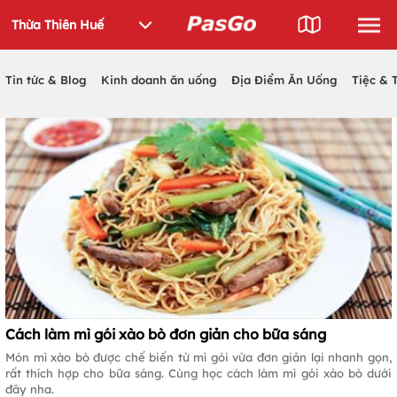
Tin tức & Blog
Kinh doanh ăn uống
Địa Điểm Ăn Uống
Tiệc & 
Cách làm mì gói xào bò đơn giản cho bữa sáng
Món mì xào bò được chế biến từ mì gói vừa đơn giản lại nhanh gọn,
rất thích hợp cho bữa sáng. Cùng học cách làm mì gói xào bò dưới
đây nha.