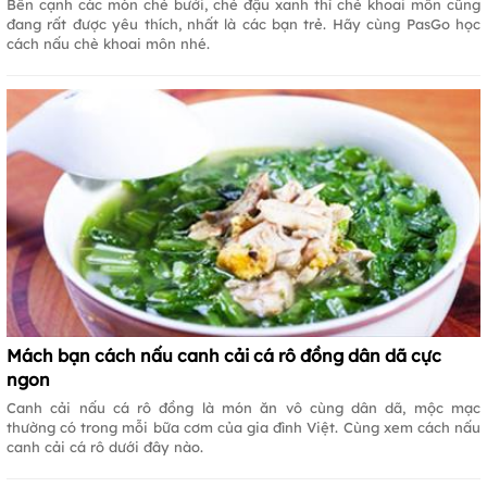
Bên cạnh các món chè bưởi, chè đậu xanh thì chè khoai môn cũng
đang rất được yêu thích, nhất là các bạn trẻ. Hãy cùng PasGo học
cách nấu chè khoai môn nhé.
Mách bạn cách nấu canh cải cá rô đồng dân dã cực
ngon
Canh cải nấu cá rô đồng là món ăn vô cùng dân dã, mộc mạc
thường có trong mỗi bữa cơm của gia đình Việt. Cùng xem cách nấu
canh cải cá rô dưới đây nào.