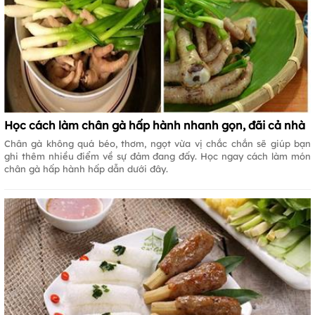
Học cách làm chân gà hấp hành nhanh gọn, đãi cả nhà
Chân gà không quá béo, thơm, ngọt vừa vị chắc chắn sẽ giúp bạn
ghi thêm nhiều điểm về sự đảm đang đấy. Học ngay cách làm món
chân gà hấp hành hấp dẫn dưới đây.