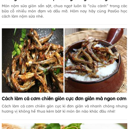
Món nộm sứa giòn sần sật, chua ngọt luôn là “cứu cánh” trong các
bữa cỗ nhiều món đạm và dầu mỡ. Hôm nay hãy cùng PasGo học
cách làm nộm sứa nhé.
Cách làm cá cơm chiên giòn cực đơn giản mà ngon cơm
Cách làm cá cơm chiên gòn cực kì đơn giản và nhanh chóng nhưng
hương vị không hề thua kém bát kì món ăn nào khác đâu nhé!