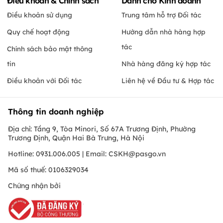
Điều khoản & Chính sách
Dành cho Kinh doanh
Điều khoản sử dụng
Trung tâm hỗ trợ Đối tác
Quy chế hoạt động
Hướng dẫn nhà hàng hợp
tác
Chính sách bảo mật thông
tin
Nhà hàng đăng ký hợp tác
Điều khoản với Đối tác
Liên hệ về Đầu tư & Hợp tác
Thông tin doanh nghiệp
Địa chỉ: Tầng 9, Tòa Minori, Số 67A Trương Định, Phường
Trương Định, Quận Hai Bà Trưng, Hà Nội
Hotline: 0931.006.005 | Email:
CSKH@pasgo.vn
Mã số thuế: 0106329034
Chứng nhận bởi