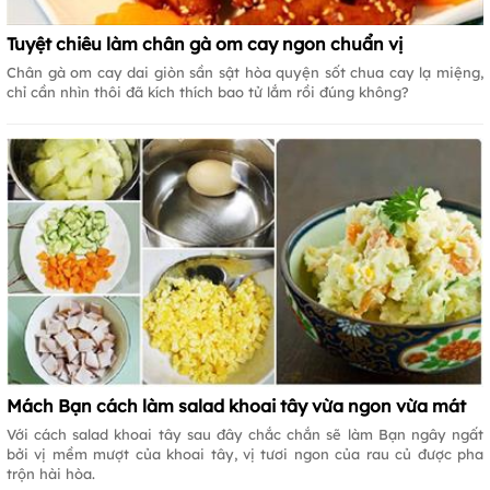
Tuyệt chiêu làm chân gà om cay ngon chuẩn vị
Chân gà om cay dai giòn sần sật hòa quyện sốt chua cay lạ miệng,
chỉ cần nhìn thôi đã kích thích bao tử lắm rồi đúng không?
Mách Bạn cách làm salad khoai tây vừa ngon vừa mát
Với cách salad khoai tây sau đây chắc chắn sẽ làm Bạn ngây ngất
bởi vị mềm mượt của khoai tây, vị tươi ngon của rau củ được pha
trộn hài hòa.