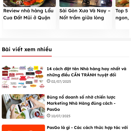
Review nhà hàng Lẩu
Sài Gòn Xưa Và Nay –
Top 5 
Cua Đất Mũi ở Quận
Nốt trầm giữa lòng
ngon, 
Gò Vấp
Sài thành
Quận 
Bài viết xem nhiều
14 cách đặt tên Nhà hàng hay nhất và
những điều CẦN TRÁNH tuyệt đối
02/07/2025
Bùng nổ doanh số nhờ chiến lược
Marketing Nhà Hàng đúng cách -
PasGo
10/07/2025
PasGo là gì - Các cách thức hợp tác với