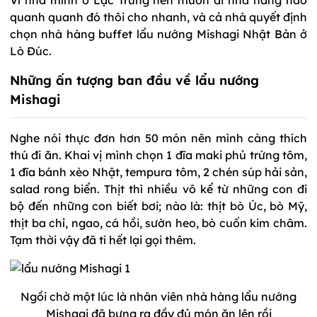
quanh quanh đó thôi cho nhanh, và cả nhà quyết định
chọn nhà hàng buffet lẩu nướng Mishagi Nhật Bản ở
Lò Đúc.
Những ấn tượng ban đầu về lẩu nướng
Mishagi
Nghe nói thực đơn hơn 50 món nên mình càng thích
thú đi ăn. Khai vị mình chọn 1 đĩa maki phủ trứng tôm,
1 đĩa bánh xèo Nhật, tempura tôm, 2 chén súp hải sản,
salad rong biển. Thịt thì nhiều vô kể từ những con đi
bộ đến những con biết bơi; nào là: thịt bò Úc, bò Mỹ,
thịt ba chỉ, ngao, cá hồi, sườn heo, bò cuốn kim châm.
Tạm thời vậy đã tí hết lại gọi thêm.
Ngồi chờ một lúc là nhân viên nhà hàng lẩu nướng
Mishagi đã bưng ra đầy đủ món ăn lên rồi