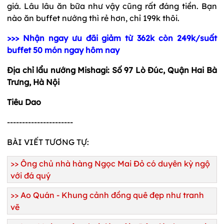
giá. Lâu lâu ăn bữa như vậy cũng rất đáng tiền. Bạn
nào ăn buffet nướng thì rẻ hơn, chỉ 199k thôi.
>>> Nhận ngay ưu đãi giảm từ 362k còn 249k/suất
buffet 50 món ngay hôm nay
Địa chỉ lẩu nướng Mishagi: Số 97 Lò Đúc, Quận Hai Bà
Trưng, Hà Nội
Tiêu Dao
----------------------
BÀI VIẾT TƯƠNG TỰ:
>>
Ông chủ nhà hàng Ngọc Mai Đỏ có duyên kỳ ngộ
với đá quý
>> Ao Quán - Khung cảnh đồng quê đẹp như tranh
vẽ