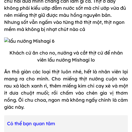
chứ hai đứa mình chẳng cần làm gì cả. Thịt ở đây
không phải kiểu ướp đẫm nước sốt mà chỉ ướp vừa đủ
nên miếng thịt giữ được màu hồng nguyên bản.
Nhưng sốt vẫn ngấm vào từng thớ thịt một, thịt ngon
mềm mà không bị nhạt chút nào cả
Khách cứ ăn cho no, nướng và cắt thịt cứ để nhân
viên lẩu nướng Mishagi lo
Ăn thả giàn các loại thịt luôn nhé, hết là nhân viên lại
mang ra cho mình. Cho miếng thịt nướng cuộn vào
rau xà lách xanh rì, thêm miếng kim chi cay xè và một
ít dưa chuột muối; rồi chấm vào chén gia vị thơm
nồng. Ôi chu choa, ngon mà không ngấy chính là cảm
giác này.
Có thể bạn quan tâm