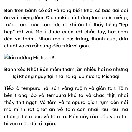
Bên trên bánh có sốt và rong biển khô, cá bào dai dai
ăn vui miệng lắm. Đĩa maki phủ trứng tôm có 6 miếng,
trứng tôm màu cam rực rỡ khi ăn thì thấy tiếng “lép
bép” rất vui. Maki được cuộn rất chắc tay, hạt cơm
dẻo và thơm. Nhân maki có: trứng, thanh cua, dưa
chuột và cà rốt cũng đều tươi và giòn.
Bánh xèo Nhật Bản mêm thơm, ăn nhiều hơi no nhưng
lại không ngấy tại nhà hàng lẩu nướng Mishagi
Tiếp là tempura hải sản vàng ruộm và giòn tan. Tôm
bên trong lớp vỏ tempura khá to và chắc thịt, nhai
thấy thịt ngọt. Vỏ tôm và tempura giòn rụm đến nỗi
mà mình rất ghét ăn vỏ tôm còn nhai rau ráu mà
chẳng thèm bóc vỏ tôm ra. Món này ráo dầu và rất ít
bị vụn mặc dù rất giòn.