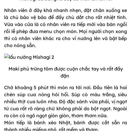
Nhân viên ở đây khá nhanh nhẹn, đặt chân xuống xe
là chú bảo vệ bảo để đấy chú dắt cho rất nhiệt tình.
Vừa vào cửa là có nhân viên ra tiếp mời vào bàn ngồi
rồi lễ phép đưa menu chọn món. Mọi người chọn xong
thì có nhân viên khác ra cho vỉ nướng lên và bật bếp
cho nóng sẵn.
Maki phủ trứng tôm được cuộn chắc tay và rất đầy
đặn
Chờ khoảng 5 phút thì món ra tới nơi. Đầu tiên là hai
chén súp cua nóng hôi hổi. Súp có màu trắng, siêu
nhiều thịt cua luôn nha. Độ đặc sánh vừa phải, vị ngọt
từ cua rất rõ ràng chứ không phải do bột ngọt. Ngoài
ra còn có ngô ngọt giòn giòn, thơm thơm nữa.
Món tiếp là bánh xèo Nhật, bánh được cắt sẵn ra
thành nhiều miếng nhỏ, rất mềm và thơm.