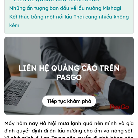
Những ấn tượng ban đầu về lẩu nướng Mishagi
Kết thúc bằng một nồi lẩu Thái cũng nhiều không
kém
LIÊN HỆ QUẢNG CÁO TRÊN
PASGO
Tiếp tục khám phá
Mấy hôm nay Hà Nội mưa lạnh quá nên mình và gia
đình quyết định đi ăn lẩu nướng cho ấm và nóng sốt.
Vì nhà mình ở Lạc Trung nên muốn đi nhà hàng nào