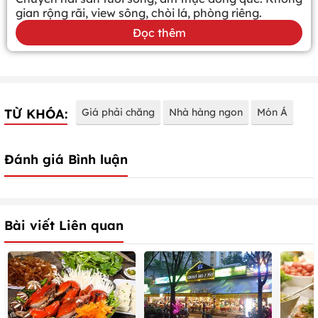
gian rộng rãi, view sông, chòi lá, phòng riêng.
Đọc thêm
TỪ KHÓA:
Giá phải chăng
Nhà hàng ngon
Món Á
Đánh giá Bình luận
Bài viết Liên quan