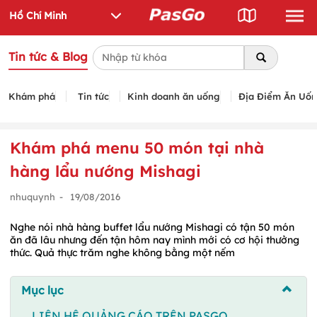
Tin tức & Blog
Khám phá
Tin tức
Kinh doanh ăn uống
Địa Điểm Ăn Uố
Khám phá menu 50 món tại nhà
hàng lẩu nướng Mishagi
nhuquynh
-
19/08/2016
Nghe nói nhà hàng buffet lẩu nướng Mishagi có tận 50 món
ăn đã lâu nhưng đến tận hôm nay mình mới có cơ hội thưởng
thức. Quả thực trăm nghe không bằng một nếm
Mục lục
LIÊN HỆ QUẢNG CÁO TRÊN PASGO