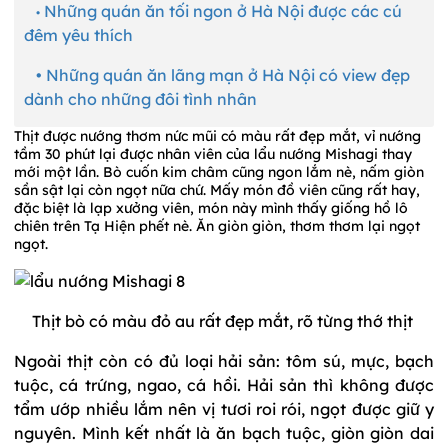
Những quán ăn tối ngon ở Hà Nội được các cú
•
đêm yêu thích
• Những quán ăn lãng mạn ở Hà Nội có view đẹp
dành cho những đôi tình nhân
Thịt được nướng thơm nức mũi có màu rất đẹp mắt, vỉ nướng
tầm 30 phút lại được nhân viên của lẩu nướng Mishagi thay
mới một lần. Bò cuốn kim châm cũng ngon lắm nè, nấm giòn
sần sật lại còn ngọt nữa chứ. Mấy món đồ viên cũng rất hay,
đặc biệt là lạp xưởng viên, món này mình thấy giống hồ lô
chiên trên Tạ Hiện phết nè. Ăn giòn giòn, thơm thơm lại ngọt
ngọt.
Thịt bò có màu đỏ au rất đẹp mắt, rõ từng thớ thịt
Ngoài thịt còn có đủ loại hải sản: tôm sú, mực, bạch
tuộc, cá trứng, ngao, cá hồi. Hải sản thì không được
tẩm ướp nhiều lắm nên vị tươi roi rói, ngọt được giữ y
nguyên. Mình kết nhất là ăn bạch tuộc, giòn giòn dai