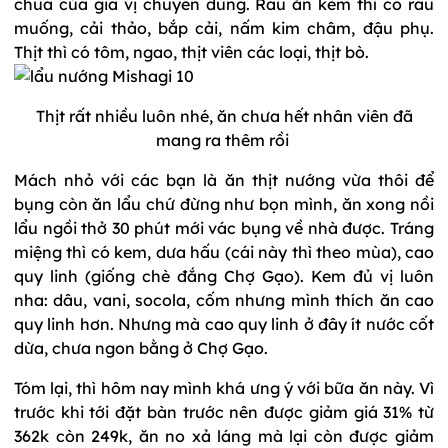
chua của gia vị chuyên dùng. Rau ăn kèm thì có rau
muống, cải thảo, bắp cải, nấm kim châm, đậu phụ.
Thịt thì có tôm, ngao, thịt viên các loại, thịt bò.
Thịt rất nhiều luôn nhé, ăn chưa hết nhân viên đã
mang ra thêm rồi
Mách nhỏ với các bạn là ăn thịt nướng vừa thôi để
bụng còn ăn lẩu chứ đừng như bọn mình, ăn xong nồi
lẩu ngồi thở 30 phút mới vác bụng về nhà được. Tráng
miệng thì có kem, dưa hấu (cái này thì theo mùa), cao
quy linh (giống chè đắng Chợ Gạo). Kem đủ vị luôn
nha: dâu, vani, socola, cốm nhưng mình thích ăn cao
quy linh hơn. Nhưng mà cao quy linh ở đây ít nước cốt
dừa, chưa ngon bằng ở Chợ Gạo.
Tóm lại, thì hôm nay mình khá ưng ý với bữa ăn này. Vì
trước khi tới đặt bàn trước nên được giảm giá 31% từ
362k còn 249k, ăn no xả láng mà lại còn được giảm