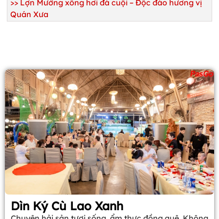
>> Lợn Mường xông hơi đá cuội – Độc đáo hương vị
Quán Xưa
Dìn Ký Cù Lao Xanh
Chuyên hải sản tươi sống, ẩm thực đồng quê. Không