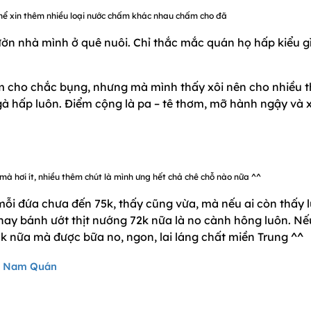
hể xin thêm nhiều loại nước chấm khác nhau chấm cho đã
ờn nhà mình ở quê nuôi. Chỉ thắc mắc quán họ hấp kiểu g
èm cho chắc bụng, nhưng mà mình thấy xôi nên cho nhiều 
 gà hấp luôn. Điểm cộng là pa – tê thơm, mỡ hành ngậy và 
à hơi ít, nhiều thêm chút là mình ưng hết chả chê chỗ nào nữa ^^
 mỗi đứa chưa đến 75k, thấy cũng vừa, mà nếu ai còn thấy 
 hay bánh ướt thịt nướng 72k nữa là no cành hông luôn. Nế
0k nữa mà được bữa no, ngon, lai láng chất miền Trung ^^
Ân Nam Quán