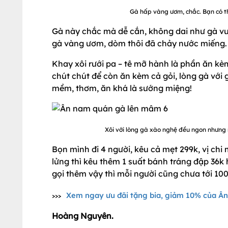
Gà hấp vàng ươm, chắc. Bạn có t
Gà này chắc mà dễ cắn, không dai như gà vư
gà vàng ươm, dòm thôi đã chảy nước miếng.
Khay xôi rưới pa – tê mỡ hành là phần ăn k
chút chút để còn ăn kèm cả gỏi, lòng gà với
mềm, thơm, ăn khá là sướng miệng!
Xôi với lòng gà xào nghệ đều ngon nhưng m
Bọn mình đi 4 người, kêu cả mẹt 299k, vị chi
lửng thì kêu thêm 1 suất bánh tráng đập 36k
gọi thêm vậy thì mỗi người cũng chưa tới 10
Xem ngay ưu đãi tặng bia, giảm 10% của 
>>>
Hoàng Nguyên.