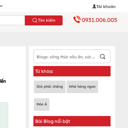
Tài khoản
0931.006.005
Tìm kiếm
Từ khóa:
đến
Giá phải chăng
Nhà hàng ngon
Món Á
Bài Blog nổi bật