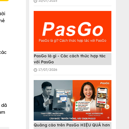
10/07/2025
ười
thẻ
các
PasGo là gì - Các cách thức hợp tác
với PasGo
17/07/2026
n dã
cảm
Quảng cáo trên PasGo HIỆU QUẢ hơn