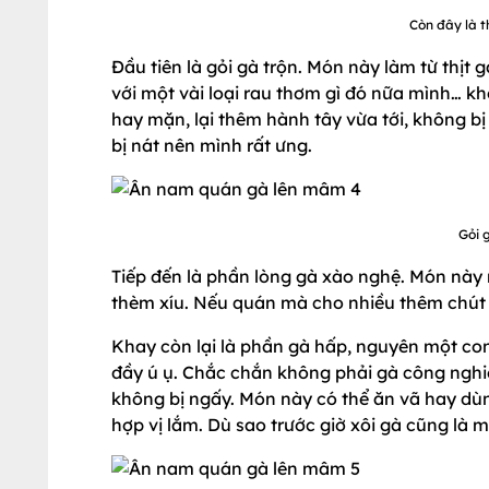
Còn đây là t
Đầu tiên là gỏi gà trộn. Món này làm từ thịt g
với một vài loại rau thơm gì đó nữa mình… kh
hay mặn, lại thêm hành tây vừa tới, không bị
bị nát nên mình rất ưng.
Gỏi 
Tiếp đến là phần lòng gà xào nghệ. Món này
thèm xíu. Nếu quán mà cho nhiều thêm chút 
Khay còn lại là phần gà hấp, nguyên một con
đầy ú ụ. Chắc chắn không phải gà công nghiệ
không bị ngấy. Món này có thể ăn vã hay dùn
hợp vị lắm. Dù sao trước giờ xôi gà cũng là mộ