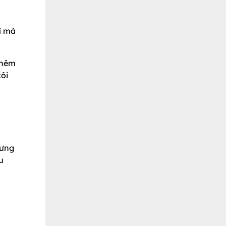
ì mà
thêm
xôi
lưng
u