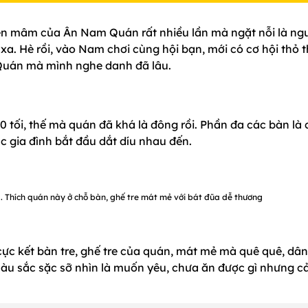
n mâm của Ân Nam Quán rất nhiều lần mà ngặt nỗi là ng
xa. Hè rồi, vào Nam chơi cùng hội bạn, mới có cơ hội thỏ 
Quán mà mình nghe danh đã lâu.
 tối, thế mà quán đã khá là đông rồi. Phần đa các bàn là 
c gia đình bắt đầu dắt díu nhau đến.
Thích quán này ở chỗ bàn, ghế tre mát mẻ với bát đũa dễ thương
cực kết bàn tre, ghế tre của quán, mát mẻ mà quê quê, dâ
màu sắc sặc sỡ nhìn là muốn yêu, chưa ăn được gì nhưng 