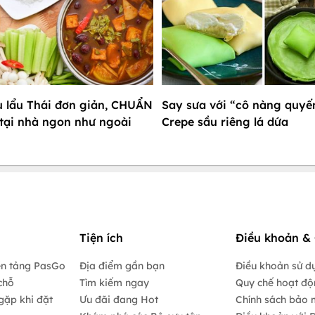
 lẩu Thái đơn giản, CHUẨN
Say sưa với “cô nàng quyế
tại nhà ngon như ngoài
Crepe sầu riêng lá dứa
Tiện ích
Điều khoản & 
ền tảng PasGo
Địa điểm gần bạn
Điều khoản sử d
chỗ
Tìm kiếm ngay
Quy chế hoạt đ
gặp khi đặt
Ưu đãi đang Hot
Chính sách bảo 