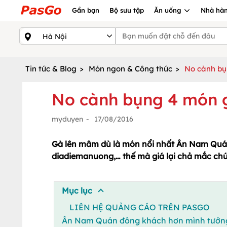
Gần bạn
Bộ sưu tập
Ăn uống
Nhà hàn
Tin tức & Blog
>
Món ngon & Công thức
>
No cành bụ
No cành bụng 4 món 
myduyen
-
17/08/2016
Gà lên mâm dù là món nổi nhất Ân Nam Quán, 
diadiemanuong,… thế mà giá lại chả mắc chú
Mục lục
LIÊN HỆ QUẢNG CÁO TRÊN PASGO
Ân Nam Quán đông khách hơn mình tưởn