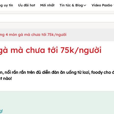
g uy tín
Ưu đãi hot
Mới nhất
Tin tức & Blog
Video PasGo
ng 4 món gà mà chưa tới 75k/người
gà mà chưa tới 75k/người
nổi rần rần trên đủ diễn đàn ăn uống từ lozi, foody cho 
t nào!
g!