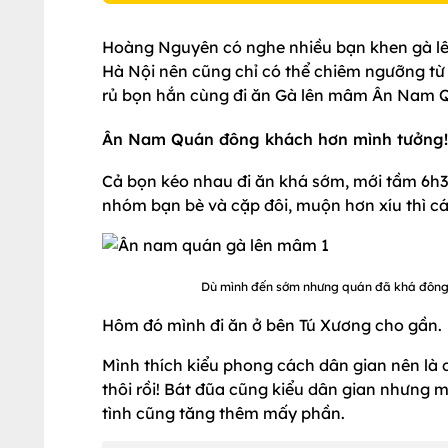
Hoàng Nguyên có nghe nhiều bạn khen gà lê
Hà Nội nên cũng chỉ có thể chiêm ngưỡng từ 
rủ bọn hắn cùng đi ăn Gà lên mâm Ân Nam 
Ân Nam Quán đông khách hơn mình tưởng!
Cả bọn kéo nhau đi ăn khá sớm, mới tầm 6h30
nhóm bạn bè và cặp đôi, muộn hơn xíu thì cá
Dù mình đến sớm nhưng quán đã khá đông. 
Hôm đó mình đi ăn ở bên Tú Xương cho gần.
Mình thích kiểu phong cách dân gian nên là 
thôi rồi! Bát đũa cũng kiểu dân gian nhưng 
tình cũng tăng thêm mấy phần.