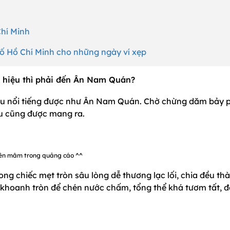
Chí Minh
hố Hồ Chí Minh cho những ngày ví xẹp
hiệu thì phải đến Ân Nam Quán?
âu nổi tiếng được như Ân Nam Quán. Chờ chừng dăm bảy 
u cũng được mang ra.
ên mâm trong quảng cáo ^^
 chiếc mẹt tròn sâu lòng dễ thương lạc lối, chia đều th
khoanh tròn để chén nước chấm, tổng thể khá tươm tất, 