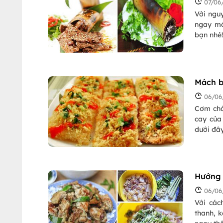
07/06
Với ngu
ngay mó
bạn nhé
Mách b
06/06
Cơm chá
cay của
dưới đây
Hướng 
06/06
Với các
thanh, 