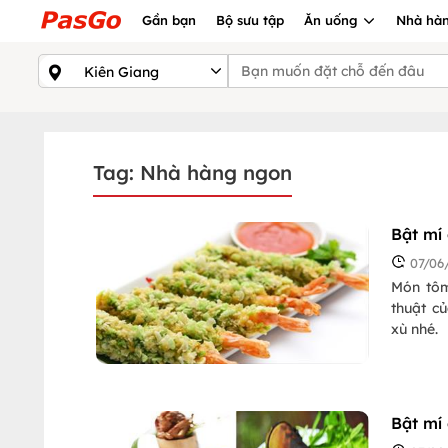
Gần bạn
Bộ sưu tập
Ăn uống
Nhà hàn
Tag: Nhà hàng ngon
Bật mí
07/06
Món tôm
thuật c
xù nhé.
Bật mí