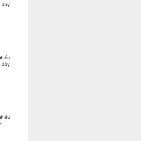
i đây
nhiều
i đây
nhiều
.