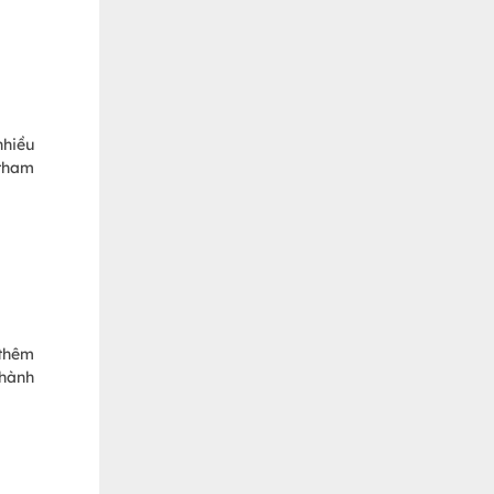
nhiều
 tham
 thêm
 hành