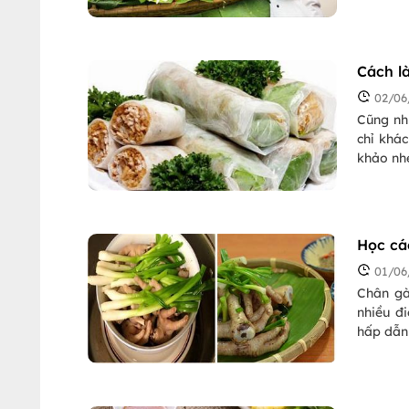
không d
Cách l
02/06
Cũng nh
chỉ khá
khảo nh
Học cá
01/06
Chân gà
nhiều đ
hấp dẫn