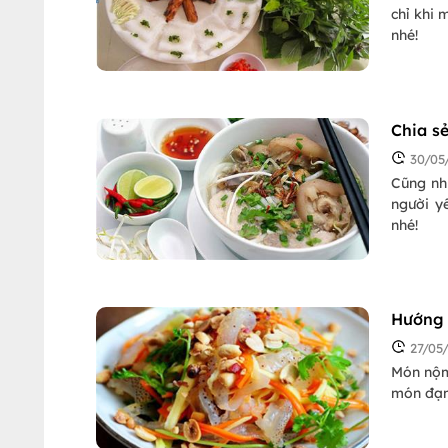
chỉ khi 
nhé!
Chia s
30/05
Cũng nh
người yê
nhé!
Hướng 
27/05
Món nộm 
món đạm