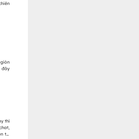
chiên
 giòn
i đây
y thì
chat,
n thì