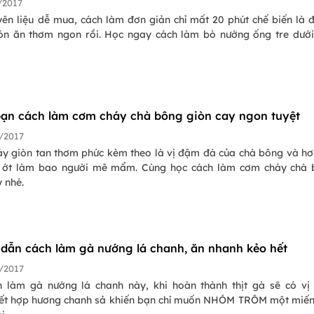
/2017
yên liệu dễ mua, cách làm đơn giản chỉ mất 20 phút chế biến là 
n ăn thơm ngon rồi. Học ngay cách làm bò nướng ống tre dướ
!
ạn cách làm cơm cháy chà bông giòn cay ngon tuyệt
/2017
y giòn tan thơm phức kèm theo là vị đậm đà của chà bông và hơ
 ớt làm bao người mê mẩm. Cùng học cách làm cơm cháy chà 
 nhé.
dẫn cách làm gà nướng lá chanh, ăn nhanh kẻo hết
/2017
h làm gà nướng lá chanh này, khi hoàn thành thịt gà sẽ có vị
kết hợp hương chanh sả khiến bạn chỉ muốn NHÓM TRÔM một miế