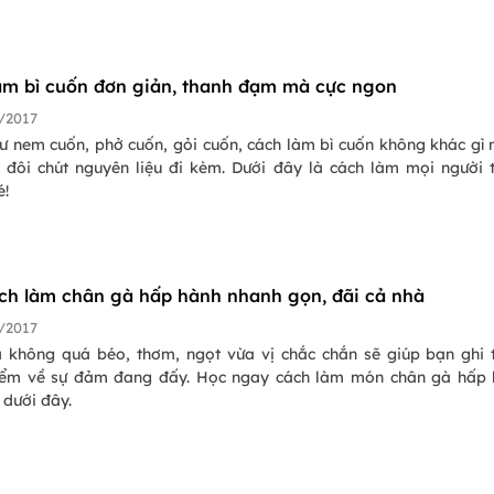
ứt ra được, nhưng người mới va lần đầu đôi khi choáng ngợp…
àm bì cuốn đơn giản, thanh đạm mà cực ngon
/2017
ư nem cuốn, phở cuốn, gỏi cuốn, cách làm bì cuốn không khác gì 
c đôi chút nguyên liệu đi kèm. Dưới đây là cách làm mọi người
é!
ch làm chân gà hấp hành nhanh gọn, đãi cả nhà
/2017
 không quá béo, thơm, ngọt vừa vị chắc chắn sẽ giúp bạn ghi
iểm về sự đảm đang đấy. Học ngay cách làm món chân gà hấp
 dưới đây.