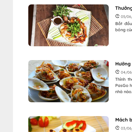
Thưởng
05/06
Bắt đầu
bỏng của
Hướng 
04/06
Thỉnh t
PasGo h
nhà nào
03/06