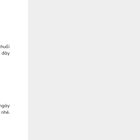
chuối
i đây
 ngày
 nhé.