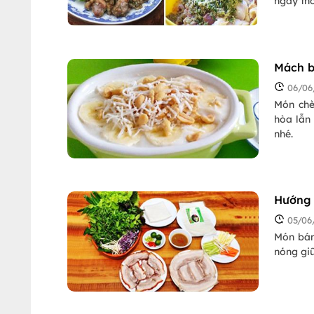
ngay thô
06/06
Món chè
hòa lẫn
nhé.
Hướng 
05/06
Món bánh
nóng gi