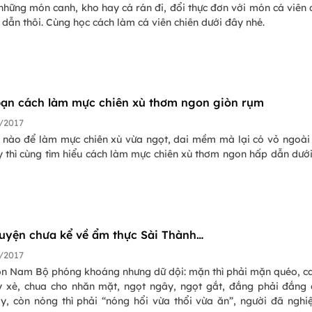
hững món canh, kho hay cá rán đi, đổi thực đơn với món cá viên 
dẫn thôi. Cùng học cách làm cá viên chiên dưới đây nhé.
ạn cách làm mực chiên xù thơm ngon giòn rụm
/2017
 nào để làm mực chiên xù vừa ngọt, dai mềm mà lại có vỏ ngoài
y thì cùng tìm hiểu cách làm mực chiên xù thơm ngon hấp dẫn dướ
uyện chưa kể về ẩm thực Sài Thành…
/2017
n Nam Bộ phóng khoáng nhưng dữ dội: mặn thì phải mặn quéo, ca
y xè, chua cho nhăn mặt, ngọt ngây, ngọt gắt, đắng phải đắng 
y, còn nóng thì phải “nóng hổi vừa thổi vừa ăn”, người đã nghiệ