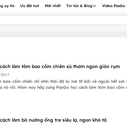
g uy tín
Ưu đãi hot
Mới nhất
Tin tức & Blog
Video PasGo
 cách làm tôm bao cốm chiên xù thơm ngon giòn rụm
/2017
 bao cốm chiên chỉ nhìn thôi đã bị mê tít bởi vẻ ngoài hết sức
ủa nó rồi. Hôm nay hãy cùng PasGo học cách làm tôm bao cốm 
 cách làm bò nướng ống tre siêu lạ, ngon khó tả