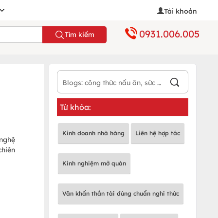
Tài khoản
0931.006.005
Tìm kiếm
Từ khóa:
Kinh doanh nhà hàng
Liên hệ hợp tác
 nghệ
chiên
Kinh nghiệm mở quán
Văn khấn thần tài đúng chuẩn nghi thức