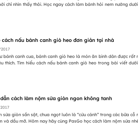
mới chỉ nhìn thấy thôi. Học ngay cách làm bánh hỏi nem nướng dướ
ẻ cách nấu bánh canh giò heo đơn giản tại nhà
/2017
ư bánh canh cua, bánh canh giò heo là món ăn bình dân được rất 
u thích. Tìm hiểu cách nấu bánh canh giò heo trong bài viết dướ
dẫn cách làm nộm sứa giòn ngon không tanh
/2017
sứa giòn sần sật, chua ngọt luôn là “cứu cánh” trong các bữa cỗ 
 và dầu mỡ. Hôm nay hãy cùng PasGo học cách làm nộm sứa nhé