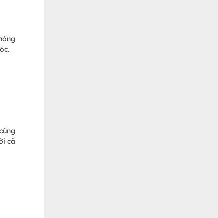
 nóng
óc.
 cùng
ời cả