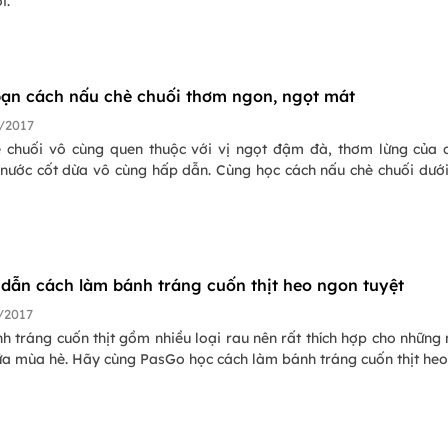
i.
Mách bạn cách nấu chè chuối thơm ngon, ngọt mát
/2017
 chuối vô cùng quen thuộc với vị ngọt đậm đà, thơm lừng của 
 nước cốt dừa vô cùng hấp dẫn. Cùng học cách nấu chè chuối dướ
dẫn cách làm bánh tráng cuốn thịt heo ngon tuyệt
/2017
 tráng cuốn thịt gồm nhiều loại rau nên rất thích hợp cho những
ữa mùa hè. Hãy cùng PasGo học cách làm bánh tráng cuốn thịt heo