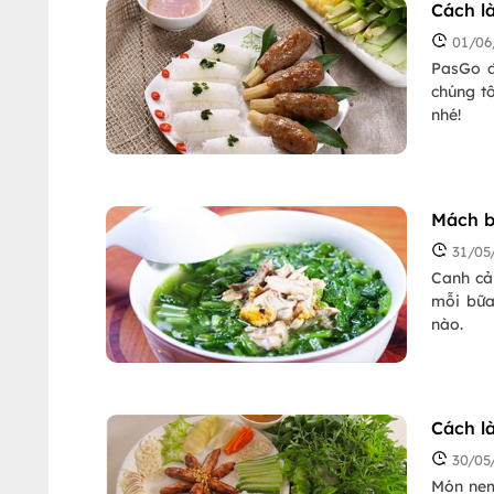
Cách l
01/06
PasGo đ
chúng t
nhé!
Mách b
31/05
Canh cả
mỗi bữa
nào.
Cách l
30/05
Món nem