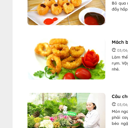
Bỏ qua n
đầy hấp 
Mách b
03/06
Làm thế
rụm. Vậ
nhé.
Câu ch
03/06
Món ngo
phải ca
béo ngậ