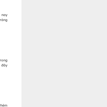
 nay
tráng
trong
i đây
 thèm