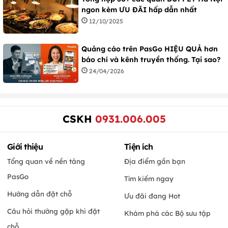
ngon kèm ƯU ĐÃI hấp dẫn nhất
12/10/2025
Quảng cáo trên PasGo HIỆU QUẢ hơn
báo chí và kênh truyền thống. Tại sao?
24/04/2026
CSKH
0931.006.005
Giới thiệu
Tiện ích
Tổng quan về nền tảng
Địa điểm gần bạn
PasGo
Tìm kiếm ngay
Hướng dẫn đặt chỗ
Ưu đãi đang Hot
Câu hỏi thường gặp khi đặt
Khám phá các Bộ sưu tập
chỗ