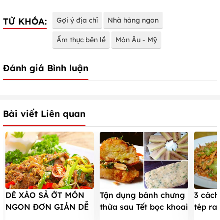
TỪ KHÓA:
Gợi ý địa chỉ
Nhà hàng ngon
Ẩm thực bên lề
Món Âu - Mỹ
Đánh giá Bình luận
Bài viết Liên quan
DÊ XÀO SẢ ỚT MÓN
Tận dụng bánh chưng
3 cách
NGON ĐƠN GIẢN DỄ
thừa sau Tết bọc khoai
tép ra
LÀM TẠI NHÀ
rán ăn chơi
cho n