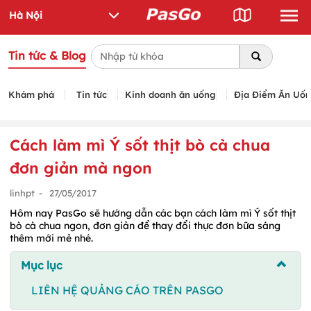
Tin tức & Blog
Khám phá
Tin tức
Kinh doanh ăn uống
Địa Điểm Ăn Uố
Cách làm mì Ý sốt thịt bò cà chua
đơn giản mà ngon
linhpt
-
27/05/2017
Hôm nay PasGo sẽ hướng dẫn các bạn cách làm mì Ý sốt thịt
bò cà chua ngon, đơn giản để thay đổi thực đơn bữa sáng
thêm mới mẻ nhé.
Mục lục
LIÊN HỆ QUẢNG CÁO TRÊN PASGO