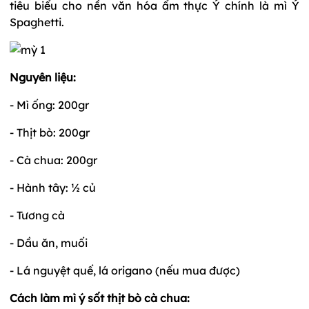
tiêu biểu cho nền văn hóa ẩm thực Ý chính là mì Ý
Spaghetti.
Nguyên liệu:
- Mì ống: 200gr
- Thịt bò: 200gr
- Cà chua: 200gr
- Hành tây: ½ củ
- Tương cà
- Dầu ăn, muối
- Lá nguyệt quế, lá origano (nếu mua được)
Cách làm mì ý sốt thịt bò cà chua: