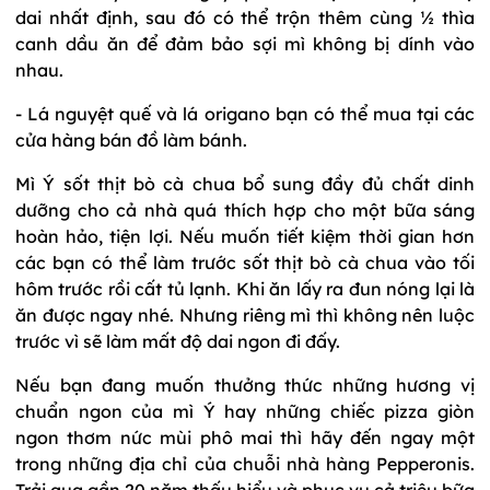
dai nhất định, sau đó có thể trộn thêm cùng ½ thìa
canh dầu ăn để đảm bảo sợi mì không bị dính vào
nhau.
- Lá nguyệt quế và lá origano bạn có thể mua tại các
cửa hàng bán đồ làm bánh.
Mì Ý sốt thịt bò cà chua bổ sung đầy đủ chất dinh
dưỡng cho cả nhà quá thích hợp cho một bữa sáng
hoàn hảo, tiện lợi. Nếu muốn tiết kiệm thời gian hơn
các bạn có thể làm trước sốt thịt bò cà chua vào tối
hôm trước rồi cất tủ lạnh. Khi ăn lấy ra đun nóng lại là
ăn được ngay nhé. Nhưng riêng mì thì không nên luộc
trước vì sẽ làm mất độ dai ngon đi đấy.
Nếu bạn đang muốn thưởng thức những hương vị
chuẩn ngon của mì Ý hay những chiếc pizza giòn
ngon thơm nức mùi phô mai thì hãy đến ngay một
trong những địa chỉ của chuỗi nhà hàng Pepperonis.
Trải qua gần 20 năm thấu hiểu và phục vụ cả triệu bữa