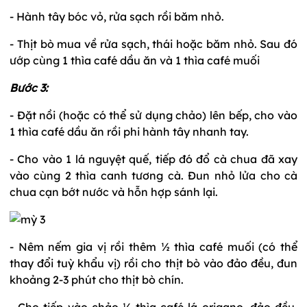
- Hành tây bóc vỏ, rửa sạch rồi băm nhỏ.
- Thịt bò mua về rửa sạch, thái hoặc băm nhỏ. Sau đó
ướp cùng 1 thìa café dầu ăn và 1 thìa café muối
Bước 3:
- Đặt nồi (hoặc có thể sử dụng chảo) lên bếp, cho vào
1 thìa café dầu ăn rồi phi hành tây nhanh tay.
- Cho vào 1 lá nguyệt quế, tiếp đó đổ cà chua đã xay
vào cùng 2 thìa canh tương cà. Đun nhỏ lửa cho cà
chua cạn bớt nước và hỗn hợp sánh lại.
- Nêm nếm gia vị rồi thêm ½ thìa café muối (có thể
thay đổi tuỳ khẩu vị) rồi cho thịt bò vào đảo đều, đun
khoảng 2-3 phút cho thịt bò chín.
- Cho tiếp vào chảo ½ thìa café lá origano, đảo đều.