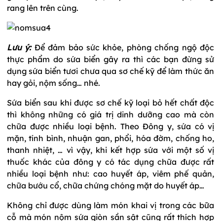
rang lên trên cùng.
Lưu ý:
Để đảm bảo sức khỏe, phòng chống ngộ độc
thực phẩm do sứa biển gây ra thì các bạn đừng sử
dụng sứa biển tươi chưa qua sơ chế kỹ để làm thức ăn
hay gỏi, nộm sống… nhé.
Sứa biển sau khi được sơ chế kỹ loại bỏ hết chất độc
thì không những có giá trị dinh dưỡng cao mà còn
chữa được nhiều loại bệnh. Theo Đông y, sứa có vị
mặn, tính bình, nhuận gan, phổi, hóa đờm, chống ho,
thanh nhiệt, … vì vậy, khi kết hợp sứa với một số vị
thuốc khác của đông y có tác dụng chữa được rất
nhiều loại bệnh như: cao huyết áp, viêm phế quản,
chữa bướu cổ, chữa chứng chóng mặt do huyết áp…
Không chỉ được dùng làm món khai vị trong các bữa
cỗ mà món nộm sứa giòn sần sật cũng rất thích hợp