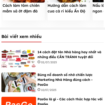
Cách làm tôm chiên
Hướng dẫn cách làm
Nấu l
mắm sả ớt đậm đà
cua cà ri kiểu Ấn Độ
ngon 
ngon cơm
mới lạ cực ngon
mùa đ
Bài viết xem nhiều
14 cách đặt tên Nhà hàng hay nhất và
những điều CẦN TRÁNH tuyệt đối
02/07/2025
Bùng nổ doanh số nhờ chiến lược
Marketing Nhà Hàng đúng cách -
PasGo
10/07/2025
PasGo là gì - Các cách thức hợp tác với
PasGo