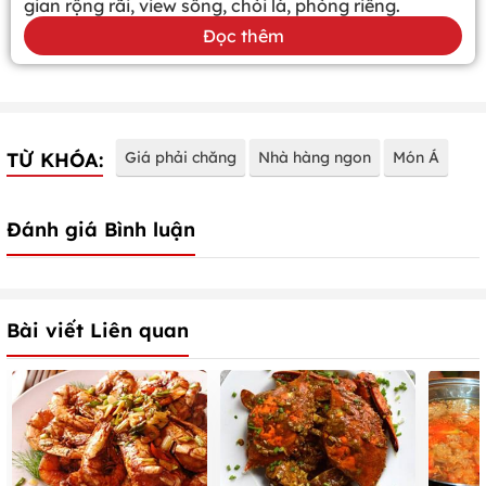
gian rộng rãi, view sông, chòi lá, phòng riêng.
Đọc thêm
TỪ KHÓA:
Giá phải chăng
Nhà hàng ngon
Món Á
Đánh giá Bình luận
Bài viết Liên quan