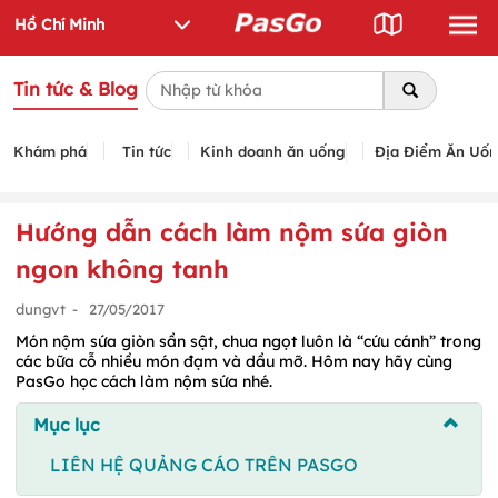
Tin tức & Blog
Khám phá
Tin tức
Kinh doanh ăn uống
Địa Điểm Ăn Uố
Hướng dẫn cách làm nộm sứa giòn
ngon không tanh
dungvt
-
27/05/2017
Món nộm sứa giòn sần sật, chua ngọt luôn là “cứu cánh” trong
các bữa cỗ nhiều món đạm và dầu mỡ. Hôm nay hãy cùng
PasGo học cách làm nộm sứa nhé.
Mục lục
LIÊN HỆ QUẢNG CÁO TRÊN PASGO