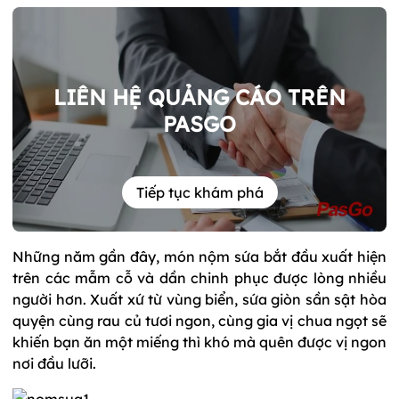
LIÊN HỆ QUẢNG CÁO TRÊN
PASGO
Tiếp tục khám phá
Những năm gần đây, món nộm sứa bắt đầu xuất hiện
trên các mẫm cỗ và dần chinh phục được lòng nhiều
người hơn. Xuất xứ từ vùng biển, sứa giòn sần sật hòa
quyện cùng rau củ tươi ngon, cùng gia vị chua ngọt sẽ
khiến bạn ăn một miếng thì khó mà quên được vị ngon
nơi đầu lưỡi.