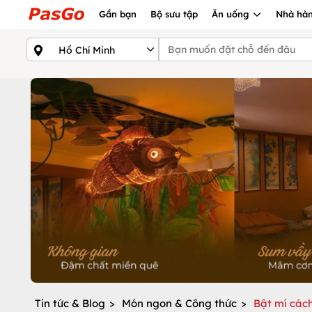
Gần bạn
Bộ sưu tập
Ăn uống
Nhà hàn
Tin tức & Blog
>
Món ngon & Công thức
>
Bật mí cách