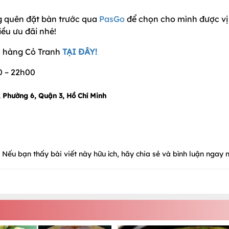
g quên đặt bàn trước qua
PasGo
để chọn cho mình được vị 
ều ưu đãi nhé!
à hàng Cỏ Tranh
TẠI ĐÂY!
0 – 22h00
, Phường 6, Quận 3, Hồ Chí Minh
Nếu bạn thấy bài viết này hữu ích, hãy chia sẻ và bình luận ngay n