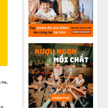
O
tre,
ch