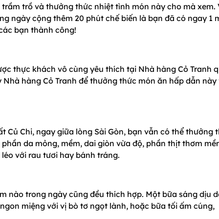
sẽ trầm trồ và thưởng thức nhiệt tình món này cho mà xem. 
ng ngày cộng thêm 20 phút chế biến là bạn đã có ngay 1
 các bạn thành công!
ợc thực khách vô cùng yêu thích tại Nhà hàng Cỏ Tranh 
y Nhà hàng Cỏ Tranh để thưởng thức món ăn hấp dẫn này
ất Củ Chi, ngay giữa lòng Sài Gòn, bạn vẫn có thể thưởng 
i phần da mỏng, mềm, dai giòn vừa độ, phần thịt thơm m
léo với rau tươi hay bánh tráng.
ểm nào trong ngày cũng đều thích hợp. Một bữa sáng dịu d
ngon miệng với vị bò tơ ngọt lành, hoặc bữa tối ấm cúng,