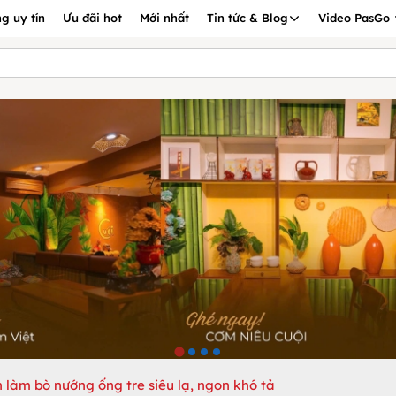
g uy tín
Ưu đãi hot
Mới nhất
Tin tức & Blog
Video PasGo
 làm bò nướng ống tre siêu lạ, ngon khó tả