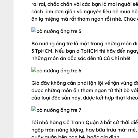
rai rai, chắc chắn với các bạn là moi người 
cách làm đơn giản và nguyên liệu dễ mua hằ
ăn lạ miệng mà rất thơm ngon rồi nhé. Chúc
Bò nướng ống tre là một trong những món đư
3 TpHCM. Nếu bạn ở TpHCM thì hãy đến nga
những món ăn đắc sắc đến từ Củ Chi nhé!
Giờ đây không cần phải lặn lội về tận vùng đ
được những món ăn thơm ngon từ thịt bò vớ
của loại đặc sản này, được kết hợp thật khéo 
Tới nhà hàng Cỏ Tranh Quận 3 bất cứ thời đi
ngập tràn năng lượng, hay bữa trưa mát mẻ, 
quây quần bên bạn bè, hoặc gia đình.