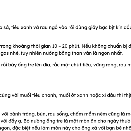
ho sả, tiêu xanh và rau ngổ vào rồi dùng giấy bạc bịt kín đầ
 trong khoảng thời gian 10 – 20 phút. Nếu không chuẩn bị 
 gas nhé, tuy nhiên nướng bằng than vần là ngon nhất.
 rồi bày ống tre lên đĩa, rắc một chút tiêu, vừng rang, rau 
ng với muối tiêu chanh, muối ớt xanh hoặc xì dầu thì thị
 với bánh tráng, bún, rau sống, chấm mắm nêm cũng là m
 vời đấy ạ. Bò nướng ống tre là một món ăn cho ngày thư
t ngon, đặc biệt nếu làm món này cho ông xã với bạn bè nh