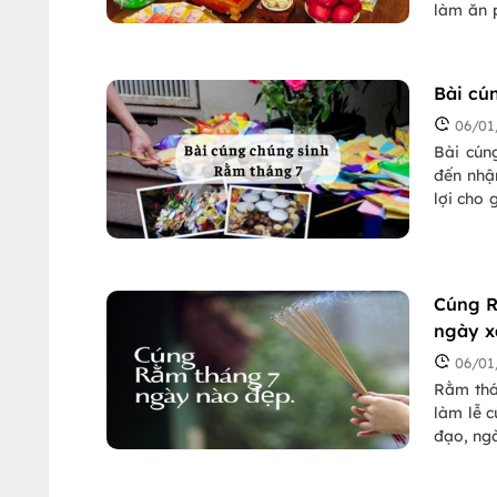
làm ăn 
đủ và ch
Bài cú
06/01
Bài cún
đến nhậ
lợi cho 
tự cúng
hiểu tro
Cúng R
ngày x
06/01
Rằm thá
làm lễ 
đạo, ng
thích h
nhà nhé!