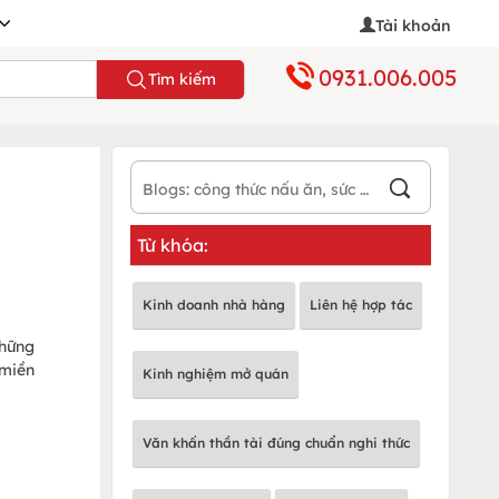
Tài khoản
0931.006.005
Tìm kiếm
Từ khóa:
Kinh doanh nhà hàng
Liên hệ hợp tác
những
 miền
Kinh nghiệm mở quán
Văn khấn thần tài đúng chuẩn nghi thức