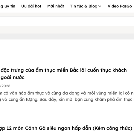
g uy tín
Ưu đãi hot
Mới nhất
Tin tức & Blog
Video PasGo
đặc trưng của ẩm thực miền Bắc lôi cuốn thực khách
ngoài nước
/2026
m có văn hóa ẩm thực vô cùng đa dạng và mỗi vùng miền lại có 
ng vô cùng ấn tượng. Sau đây, xin mời bạn cùng khám phá ẩm thực
ợp 12 món Cánh Gà siêu ngon hấp dẫn (Kèm công thức)