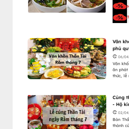
T
Văn kh
phú qu
06/04
Văn khấ
ăn phát 
thức, l
viết này
Thần này
Cúng t
- Hộ k
02/04
Bàn Thầ
thành c