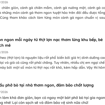
/2026
 chiên giòn, cánh gà chiên mắm, cánh gà nướng mật, cánh gà coc
cả những món cánh gà thơm ngon tuyệt hảo trên đời đều được tổn
. Cùng tham khảo cách làm từng món cánh gà ngon chuẩn vị sa
n ngon mỗi ngày từ thịt lợn nạc thơm lừng khu bếp, bé
ích mê
/2026
 heo (thịt lợn) là nguyên liệu rất phổ biến bởi giá trị dinh dưỡng c
ại và giá cả cũng rất phải chăng. Tuy nhiên, nhiều chị em ngại chế
t này bởi một số món từ thịt nạc rất khô, kém hấp dẫn. Vậy thì hô
a sẽ cùng đi tìm hiểu các món ngon từ thịt lợn nạc vừa dễ làm,
 độ mềm của thịt vẫn được đảm bảo.
ấu phở bò tại nhà thơm ngon, đảm bảo chất lượng
/2026
h làm khá đơn giản, bạn có ngay một bát phở bò tại gia ngo
g nhé! Lại còn sạch sẽ và đảm bảo vệ sinh nữa chứ!