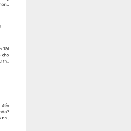
không
m
n Tài
p cho
ư thế
n đọc
c đến
 nào?
ợ như
m này