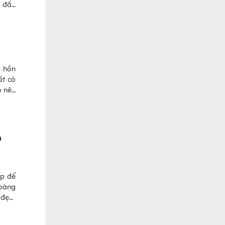
o đầy
g hồn
ất có
ó nên
g tìm
h
ẹp để
hoàng
 đẹp,
o vào