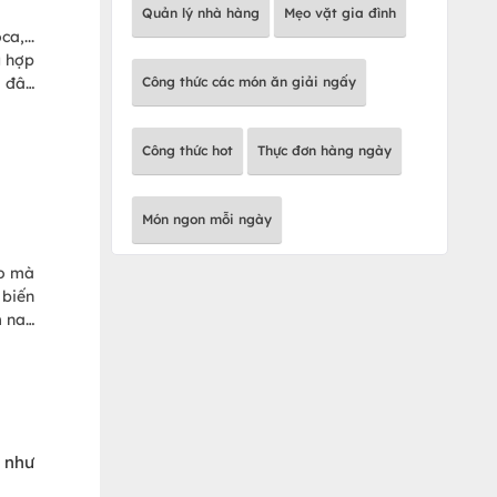
Quản lý nhà hàng
Mẹo vặt gia đình
a,...
g hợp
u đây
Công thức các món ăn giải ngấy
Công thức hot
Thực đơn hàng ngày
Món ngon mỗi ngày
ao mà
 biến
m nay
 thơm
n như