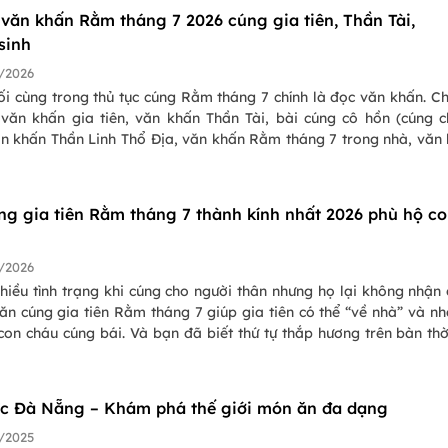
văn khấn Rằm tháng 7 2026 cúng gia tiên, Thần Tài,
sinh
/2026
i cùng trong thủ tục cúng Rằm tháng 7 chính là đọc văn khấn. Chi
 văn khấn gia tiên, văn khấn Thần Tài, bài cúng cô hồn (cúng 
văn khấn Thần Linh Thổ Địa, văn khấn Rằm tháng 7 trong nhà, văn
ng 7 khi hóa vàng, đều được PasGo Team tổng hợp trong bài viết 
ng gia tiên Rằm tháng 7 thành kính nhất 2026 phù hộ c
/2026
hiều tình trạng khi cúng cho người thân nhưng họ lại không nhận
Văn cúng gia tiên Rằm tháng 7 giúp gia tiên có thể “về nhà” và nh
con cháu cúng bái. Và bạn đã biết thứ tự thắp hương trên bàn th
 vế như nào cho đúng chưa, cúng gia tiên Rằm tháng 7 thì cúng và
được. Để hiểu hơn hãy theo dõi ngay bài viết dưới đây.
c Đà Nẵng – Khám phá thế giới món ăn đa dạng
/2025