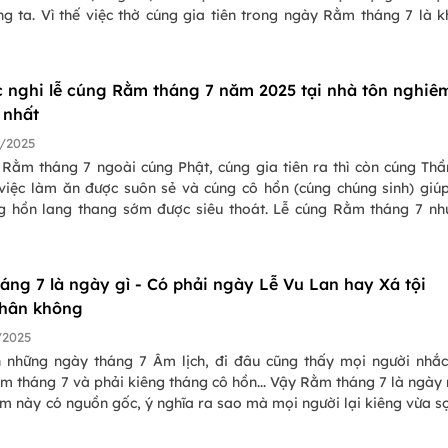
ng ta. Vì thế việc thờ cúng gia tiên trong ngày Rằm tháng 7 là 
.
c nghi lễ cúng Rằm tháng 7 năm 2025 tại nhà tôn nghiê
 nhất
/2025
 Rằm tháng 7 ngoài cúng Phật, cúng gia tiên ra thì còn cúng Thầ
 việc làm ăn được suôn sẻ và cúng cô hồn (cúng chúng sinh) giú
g hồn lang thang sớm được siêu thoát. Lễ cúng Rằm tháng 7 nh
đầy đủ, khi cúng Rằm tháng 7 nên làm gì và kiêng làm gì, mời bạ
 bài viết dưới đây.
áng 7 là ngày gì - Có phải ngày Lễ Vu Lan hay Xá tội
hân không
/2025
 những ngày tháng 7 Âm lịch, đi đâu cũng thấy mọi người nhắ
m tháng 7 và phải kiêng tháng cô hồn... Vậy Rằm tháng 7 là ngày
m này có nguồn gốc, ý nghĩa ra sao mà mọi người lại kiêng vừa s
ới đây là tìm hiểu giải đáp của PasGo Team về tháng 7 ngày rằ
 lưu ý cho mọi người trong tháng cô hồn 2025 này nhé!