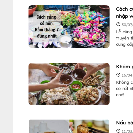
Cách c
nhập v
30/07
Lễ cúng
truyền 
cung cấ
thoát. 
theo đạo
Khám p
16/04
Không c
có rất 
nhé!
Nấu bá
11/03