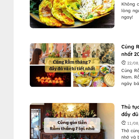
Không c
lòng ng
ngay!
Cúng R
nhất 2
22/08
Cúng Rằ
Nam. Rằ
ngày bá
nhân là
nhận lễ 
Thủ tụ
đầy đủ
11/08
Thờ cúng
nhớ và b