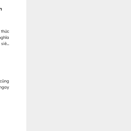
n
 thức
nghĩa
 siêu
n khó
 cũng
 ngay