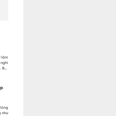
ư làm
 nghi
. Bài
i ông
ệp
 lòng
g như