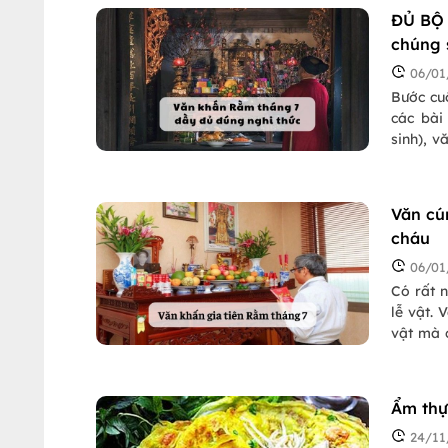
ĐỦ BỘ 
chúng 
06/01
Bước cuố
các bài
sinh), 
Rằm thá
Văn cú
cháu
06/01
Có rất n
lễ vật. 
vật mà 
theo vai
nào thì 
Ẩm thự
24/11