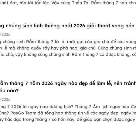
phát đạt, tấn tài tấn lộc. Vậy cúng Thần Tài Rằm tháng 7 sao ch
uẩn nghi thức sẽ được PasGo chia sẻ dưới đây.
ng chúng sinh linh thiêng nhất 2026 giải thoát vong hồn
/2026
g chúng sinh Rằm tháng 7 là lời mời gọi của gia chủ để các von
n lễ mà không quấy rầy hay phá hoại gia chủ. Cúng chúng sinh r
gia chủ, vậy không cúng chúng sinh Rằm tháng 7 có được không, c
 tại nhà hay nên mời thầy, để tìm hiểu sâu hơn mời bạn đọc cùn
ng bài viết này.
ằm tháng 7 năm 2026 ngày nào đẹp để làm lễ, nên trán
ấu nào?
/2026
ng 7 2026 là ngày nào dương lịch? Tháng 7 Âm lịch ngày nào đ
cúng? PasGo Team đã tổng hợp thông tin về các ngày đẹp, ngày 
ày hắc đạo trong tháng 7 cô hồn này, để giúp bạn chọn được ngày
ợp cho cúng cầu bình an, may mắn, rước tài lộc, tránh vong the