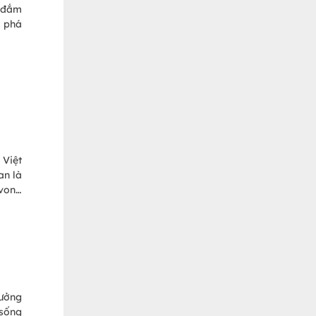
y đắm
m phá
 Việt
an là
 vong
 gian
tưởng
 sống