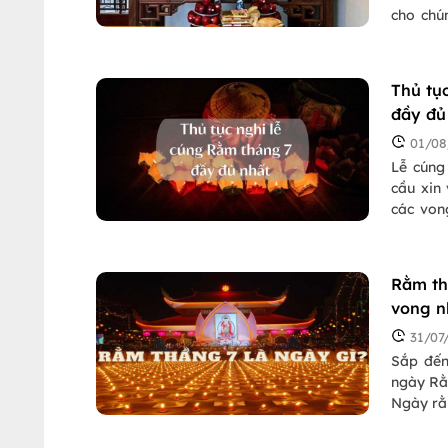
cho chú
thể thiếu
Thủ tụ
đầy đủ
01/08
Lễ cúng
cầu xin
các von
nào là 
theo dõi
Rằm th
vong n
31/07
Sắp đến
ngày Rằ
Ngày rằ
thế? Dư
và những