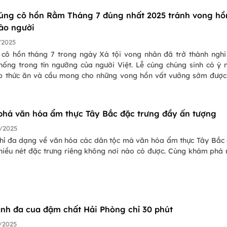
úng cô hồn Rằm Tháng 7 đúng nhất 2025 tránh vong hồ
ào người
/2025
 cô hồn tháng 7 trong ngày Xá tội vong nhân đã trở thành nghi
thống trong tín ngưỡng của người Việt. Lễ cúng chúng sinh có ý 
p thức ăn và cầu mong cho những vong hồn vất vưởng sớm được
Qua đó thể hiện lòng nhân ái, cứu khổ, giúp đỡ những người khố
 lý tốt đẹp của người Việt.
há văn hóa ẩm thực Tây Bắc đặc trưng đầy ấn tượng
/2025
hỉ đa dạng về văn hóa các dân tộc mà văn hóa ẩm thực Tây Bắc
nhiều nét đặc trưng riêng không nơi nào có được. Cùng khám phá
nh đa cua đậm chất Hải Phòng chỉ 30 phút
/2025