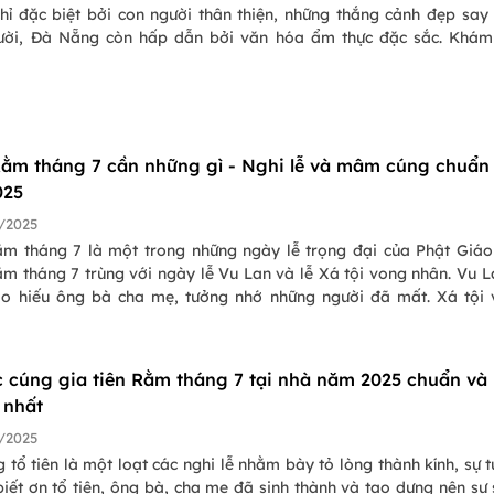
hỉ đặc biệt bởi con người thân thiện, những thắng cảnh đẹp sa
ười, Đà Nẵng còn hấp dẫn bởi văn hóa ẩm thực đặc sắc. Khá
ằm tháng 7 cần những gì - Nghi lễ và mâm cúng chuẩn
025
/2025
m tháng 7 là một trong những ngày lễ trọng đại của Phật Giáo
m tháng 7 trùng với ngày lễ Vu Lan và lễ Xá tội vong nhân. Vu L
o hiếu ông bà cha mẹ, tưởng nhớ những người đã mất. Xá tội
 ngày Diêm Vương mở cửa Quỷ Môn Quan để vong hồn lên dương
cúng từ người trần thế.
c cúng gia tiên Rằm tháng 7 tại nhà năm 2025 chuẩn và
 nhất
/2025
 tổ tiên là một loạt các nghi lễ nhằm bày tỏ lòng thành kính, sự 
iết ơn tổ tiên, ông bà, cha mẹ đã sinh thành và tạo dựng nên sự