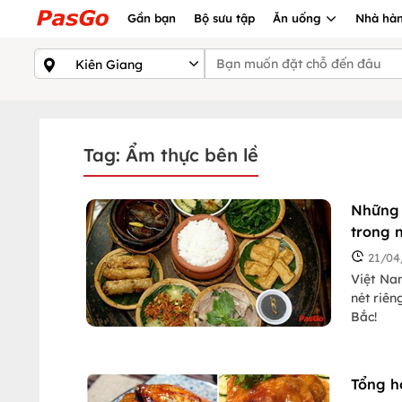
Gần bạn
Bộ sưu tập
Ăn uống
Nhà hàn
Tag: Ẩm thực bên lề
Những 
trong 
21/04
Việt Na
nét riê
Bắc!
Tổng h