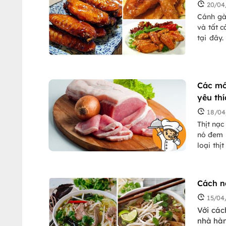
20/04
Cánh gà
và tất 
tại đây
nhé!
Các mó
yêu th
18/04
Thịt nạc
nó đem l
loại thị
chúng t
ngon và
Cách n
15/04
Với các
nhà hàn