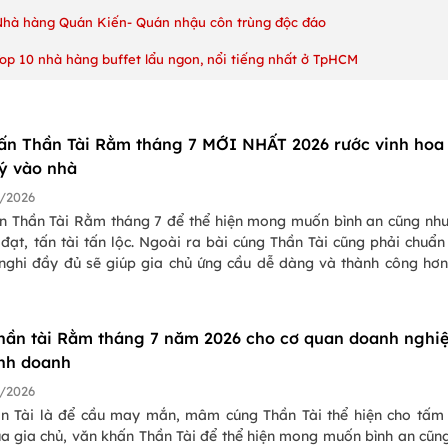
Nhà hàng Quán Kiến- Quán nhậu côn trùng độc đáo
op 10 nhà hàng buffet lẩu ngon, nổi tiếng nhất ở TpHCM
ấn Thần Tài Rằm tháng 7 MỚI NHẤT 2026 rước vinh hoa
ý vào nhà
/2026
n Thần Tài Rằm tháng 7 để thể hiện mong muốn bình an cũng nh
đạt, tấn tài tấn lộc. Ngoài ra bài cúng Thần Tài cũng phải chuẩn
ễ nghi đầy đủ sẽ giúp gia chủ ứng cầu dễ dàng và thành công hơn
 cũng giải đáp lí do tại sao nên thờ Thần Tài, Thổ Địa và vì sao ha
 lại thờ chung một bàn thờ.
hần tài Rằm tháng 7 năm 2026 cho cơ quan doanh nghi
inh doanh
/2026
n Tài là để cầu may mắn, mâm cúng Thần Tài thể hiện cho tấm
ủa gia chủ, văn khấn Thần Tài để thể hiện mong muốn bình an cũn