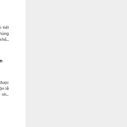
 tiết
chúng
 khấn
này.
on
 được
ận lễ
ờ nhà
o lúc