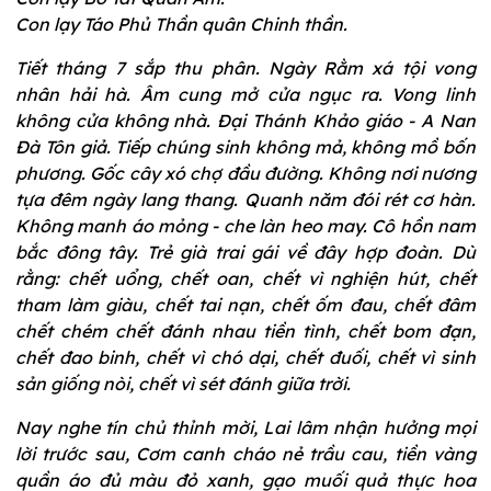
Con lạy Táo Phủ Thần quân Chinh thần.
Tiết tháng 7 sắp thu phân. Ngày Rằm xá tội vong
nhân hải hà. Âm cung mở cửa ngục ra. Vong linh
không cửa không nhà. Đại Thánh Khảo giáo - A Nan
Đà Tôn giả. Tiếp chúng sinh không mả, không mồ bốn
phương. Gốc cây xó chợ đầu đường. Không nơi nương
tựa đêm ngày lang thang. Quanh năm đói rét cơ hàn.
Không manh áo mỏng - che làn heo may. Cô hồn nam
bắc đông tây. Trẻ già trai gái về đây hợp đoàn. Dù
rằng: chết uổng, chết oan, chết vì nghiện hút, chết
tham làm giàu, chết tai nạn, chết ốm đau, chết đâm
chết chém chết đánh nhau tiền tình, chết bom đạn,
chết đao binh, chết vì chó dại, chết đuối, chết vì sinh
sản giống nòi, chết vì sét đánh giữa trời.
Nay nghe tín chủ thỉnh mời, Lai lâm nhận hưởng mọi
lời trước sau, Cơm canh cháo nẻ trầu cau, tiền vàng
quần áo đủ màu đỏ xanh, gạo muối quả thực hoa