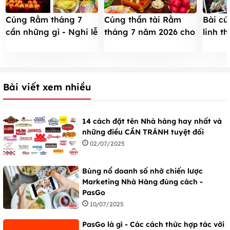
Cúng Rằm tháng 7
Cúng thần tài Rằm
Bài cú
cần những gì - Nghi lễ
tháng 7 năm 2026 cho
linh t
và mâm cúng chuẩn
cơ quan doanh nghiệp
giải t
nhất 2025
- Hộ kinh doanh
Bài viết xem nhiều
14 cách đặt tên Nhà hàng hay nhất và
những điều CẦN TRÁNH tuyệt đối
02/07/2025
Bùng nổ doanh số nhờ chiến lược
Marketing Nhà Hàng đúng cách -
PasGo
10/07/2025
PasGo là gì - Các cách thức hợp tác với