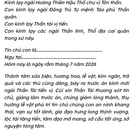
Kính lạy ngài Hoàng Thiên Hậu Thổ chư vị Tôn thần.
Con kính lạy ngài Đông Trù Tư mệnh Táo phủ Thần
quân.
Con kính lạy Thần tài vị tiền.
Con kính lạy các ngài Thần linh, Thổ địa cai quản
trong xứ này.
Tín chủ con là………………………………………………………….
Ngụ tại………………………………………………………………….
Hôm nay là ngày rằm tháng 7 năm 2026
Thành tâm sửa biện, hương hoa, lễ vật, kim ngân, trà
quả và các thứ cúng dâng, bày ra trước án kính mời
ngài Thần Tài tiền vị. Cúi xin Thần Tài thương xót tín
chủ, giáng lâm trước án, chứng giám lòng thành, thụ
hưởng lễ vật phù trì tín chủ chúng con an ninh khang
thái, vạn sự tốt lành, gia đạo hưng long thịnh vượng,
lộc tài tăng tiến, tâm đạo mở mang, sở cầu tất ứng, sở
nguyện tòng tâm.