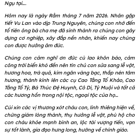
Ngụ tại….
Hôm nay là ngày Rằm tháng 7 năm 2026. Nhân gặp
tiết Vu Lan vào dịp Trung Nguyên, chúng con nhớ đến
tổ tiên ông bà cha mẹ đã sinh thành ra chúng con gây
dựng cơ nghiệp, xây đắp nền nhân, khiến nay chúng
con được hưởng âm đức.
Chúng con cảm nghĩ ơn đức cù lao khôn báo, cảm
công trời biển khó đền nên tín chủ con sửa sang lễ vật,
hương hoa, trà quả, kim ngân vàng bạc, thắp nén tâm
hương, thành kính lên các cụ Cao Tằng Tổ Khảo, Cao
Tằng Tổ Tỷ, Bá Thúc Đệ Huynh, Cô Di, Tỷ Muội và tất cả
các hương hồn trong nội tộc, ngoại tộc của họ…
Cúi xin các vị thương xót cháu con, linh thiêng hiện về,
chứng giám lòng thành, thụ hưởng lễ vật, phù hộ cho
con cháu khỏe mạnh bình an, lộc tài vượng tiến, vạn
sự tốt lành, gia đạo hưng long, hướng về chính giáo.