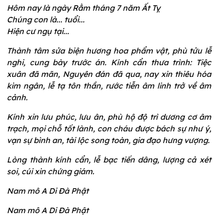
Hôm nay là ngày Rằm tháng 7 năm Ất Tỵ
Chúng con là... tuổi...
Hiện cư ngụ tại...
Thành tâm sửa biện hương hoa phẩm vật, phù tửu lễ
nghi, cung bày trước án. Kính cẩn thưa trình: Tiệc
xuân đã mãn, Nguyên đán đã qua, nay xin thiêu hóa
kim ngân, lễ tạ tôn thần, rước tiễn âm linh trở về âm
cảnh.
Kính xin lưu phúc, lưu ân, phù hộ độ trì dương cơ âm
trạch, mọi chỗ tốt lành, con cháu được bách sự như ý,
vạn sự bình an, tài lộc song toàn, gia đạo hưng vượng.
Lòng thành kính cẩn, lễ bạc tiến dâng, lượng cả xét
soi, cúi xin chứng giám.
Nam mô A Di Đà Phật
Nam mô A Di Đà Phật