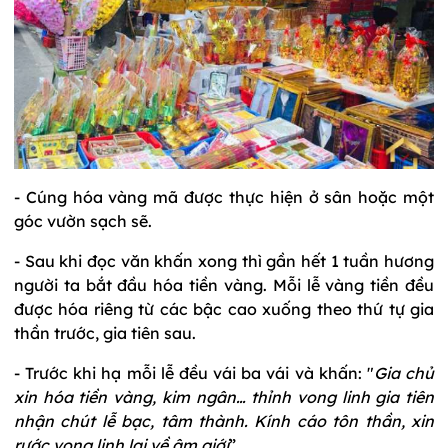
- Cúng hóa vàng mã được thực hiện ở sân hoặc một
góc vườn sạch sẽ.
- Sau khi đọc văn khấn xong thì gần hết 1 tuần hương
người ta bắt đầu hóa tiền vàng. Mỗi lễ vàng tiền đều
được hóa riêng từ các bậc cao xuống theo thứ tự gia
thần trước, gia tiên sau.
- Trước khi hạ mỗi lễ đều vái ba vái và khấn: "
Gia chủ
xin hóa tiền vàng, kim ngân… thỉnh vong linh gia tiên
nhận chút lễ bạc, tâm thành. Kính cáo tôn thần, xin
rước vong linh lại về âm giới
”.