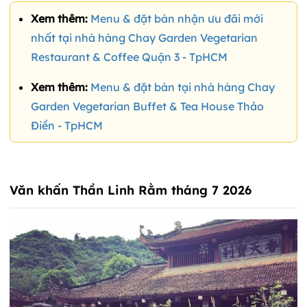
Xem thêm:
Menu & đặt bàn nhận ưu đãi mới
nhất tại nhà hàng Chay Garden Vegetarian
Restaurant & Coffee Quận 3 - TpHCM
Xem thêm:
Menu & đặt bàn tại nhà hàng Chay
Garden Vegetarian Buffet & Tea House Thảo
Điền - TpHCM
Văn khấn Thần Linh Rằm tháng 7 2026