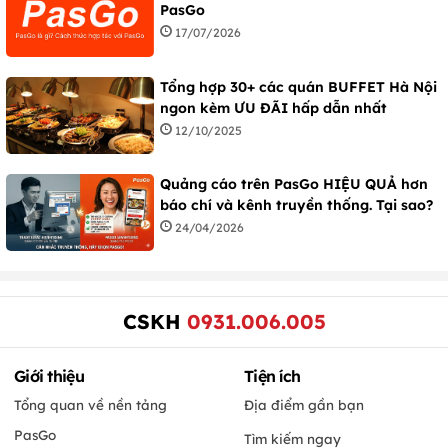
PasGo
17/07/2026
Tổng hợp 30+ các quán BUFFET Hà Nội
ngon kèm ƯU ĐÃI hấp dẫn nhất
12/10/2025
Quảng cáo trên PasGo HIỆU QUẢ hơn
báo chí và kênh truyền thống. Tại sao?
24/04/2026
CSKH
0931.006.005
Giới thiệu
Tiện ích
Tổng quan về nền tảng
Địa điểm gần bạn
PasGo
Tìm kiếm ngay