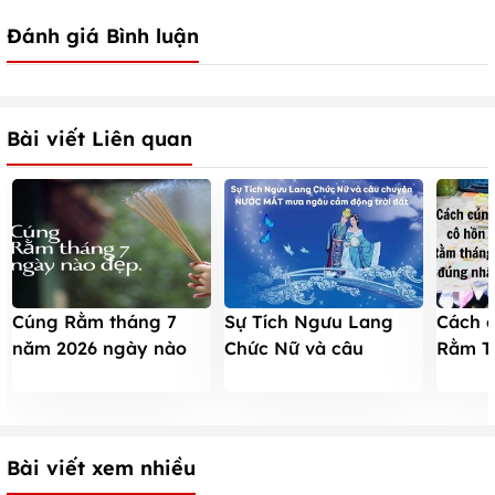
Đánh giá Bình luận
Bài viết Liên quan
Sự Tích Ngưu Lang
Cúng Rằm tháng 7
Cách 
Chức Nữ và câu
năm 2026 ngày nào
Rằm T
chuyện NƯỚC MẮT
đẹp để làm lễ, nên
nhất 2
mưa ngâu cảm động
tránh ngày xấu nào?
hồn n
trời đất
Bài viết xem nhiều