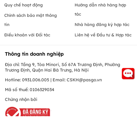
Quy chế hoạt động
Hướng dẫn nhà hàng hợp
tác
Chính sách bảo mật thông
tin
Nhà hàng đăng ký hợp tác
Điều khoản với Đối tác
Liên hệ về Đầu tư & Hợp tác
Thông tin doanh nghiệp
Địa chỉ: Tầng 9, Tòa Minori, Số 67A Trương Định, Phường
Trương Định, Quận Hai Bà Trưng, Hà Nội
Hotline: 0931.006.005 | Email:
CSKH@pasgo.vn
Mã số thuế: 0106329034
Chứng nhận bởi
Hồ Chí Minh
© Copyright 2010 PasGo.jsc, All rights reserved