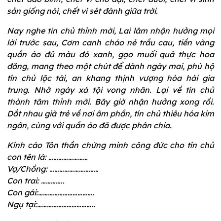
sản giống nòi, chết vì sét đánh giữa trời.
Nay nghe tín chủ thỉnh mời, Lai lâm nhận hưởng mọi
lời trước sau, Cơm canh cháo nẻ trầu cau, tiền vàng
quần áo đủ màu đỏ xanh, gạo muối quả thực hoa
đăng, mang theo một chút để dành ngày mai, phù hộ
tín chủ lộc tài, an khang thịnh vượng hòa hài gia
trung. Nhớ ngày xá tội vong nhân. Lại về tín chủ
thành tâm thỉnh mời. Bây giờ nhận hưởng xong rồi.
Dắt nhau già trẻ về nơi âm phần, tín chủ thiêu hóa kim
ngân, cùng với quần áo đã được phân chia.
Kính cáo Tôn thần chứng minh công đức cho tín chủ
con tên là: ……………………
Vợ/Chồng: …………………………
Con trai: …………..
Con gái:…………………………….
Ngụ tại:……………………………..