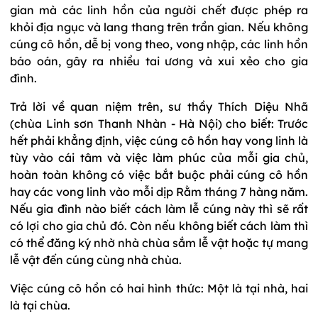
gian mà các linh hồn của người chết được phép ra
khỏi địa ngục và lang thang trên trần gian. Nếu không
cúng cô hồn, dễ bị vong theo, vong nhập, các linh hồn
báo oán, gây ra nhiều tai ương và xui xẻo cho gia
đình.
Trả lời về quan niệm trên, sư thầy Thích Diệu Nhã
(chùa Linh sơn Thanh Nhàn - Hà Nội) cho biết: Trước
hết phải khẳng định, việc cúng cô hồn hay vong linh là
tùy vào cái tâm và việc làm phúc của mỗi gia chủ,
hoàn toàn không có việc bắt buộc phải cúng cô hồn
hay các vong linh vào mỗi dịp Rằm tháng 7 hàng năm.
Nếu gia đình nào biết cách làm lễ cúng này thì sẽ rất
có lợi cho gia chủ đó. Còn nếu không biết cách làm thì
có thể đăng ký nhờ nhà chùa sắm lễ vật hoặc tự mang
lễ vật đến cúng cùng nhà chùa.
Việc cúng cô hồn có hai hình thức: Một là tại nhà, hai
là tại chùa.