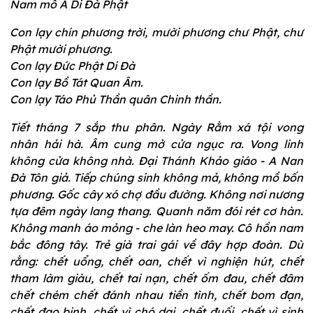
Nam mô A Di Đà Phật
Con lạy chín phương trời, mười phương chư Phật, chư
Phật mười phương.
Con lạy Đức Phật Di Đà
Con lạy Bồ Tát Quan Âm.
Con lạy Táo Phủ Thần quân Chinh thần.
Tiết tháng 7 sắp thu phân. Ngày Rằm xá tội vong
nhân hải hà. Âm cung mở cửa ngục ra. Vong linh
không cửa không nhà. Đại Thánh Khảo giáo - A Nan
Đà Tôn giả. Tiếp chúng sinh không mả, không mồ bốn
phương. Gốc cây xó chợ đầu đường. Không nơi nương
tựa đêm ngày lang thang. Quanh năm đói rét cơ hàn.
Không manh áo mỏng - che làn heo may. Cô hồn nam
bắc đông tây. Trẻ già trai gái về đây hợp đoàn. Dù
rằng: chết uổng, chết oan, chết vì nghiện hút, chết
tham làm giàu, chết tai nạn, chết ốm đau, chết đâm
chết chém chết đánh nhau tiền tình, chết bom đạn,
chết đao binh, chết vì chó dại, chết đuối, chết vì sinh