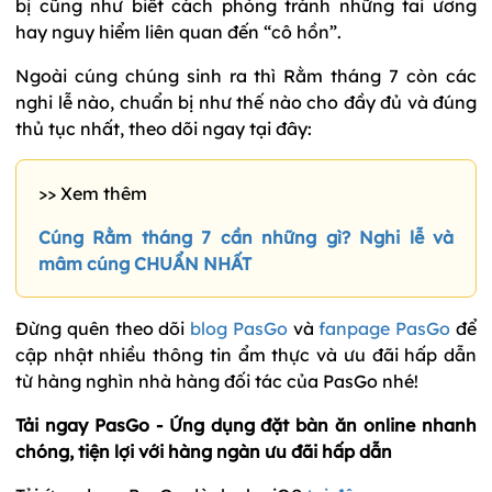
bị cũng như biết cách phòng tránh những tai ương
hay nguy hiểm liên quan đến “cô hồn”.
Ngoài cúng chúng sinh ra thì Rằm tháng 7 còn các
nghi lễ nào, chuẩn bị như thế nào cho đầy đủ và đúng
thủ tục nhất, theo dõi ngay tại đây:
>> Xem thêm
Cúng Rằm tháng 7 cần những gì? Nghi lễ và
mâm cúng CHUẨN NHẤT
Đừng quên theo dõi
blog PasGo
và
fanpage PasGo
để
cập nhật nhiều thông tin ẩm thực và ưu đãi hấp dẫn
từ hàng nghìn nhà hàng đối tác của PasGo nhé!
Tải ngay PasGo - Ứng dụng đặt bàn ăn online nhanh
chóng, tiện lợi với hàng ngàn ưu đãi hấp dẫn