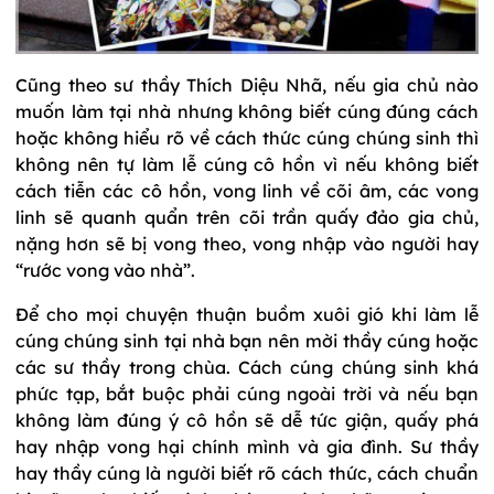
Cũng theo sư thầy Thích Diệu Nhã, nếu gia chủ nào
muốn làm tại nhà nhưng không biết cúng đúng cách
hoặc không hiểu rõ về cách thức cúng chúng sinh thì
không nên tự làm lễ cúng cô hồn vì nếu không biết
cách tiễn các cô hồn, vong linh về cõi âm, các vong
linh sẽ quanh quẩn trên cõi trần quấy đảo gia chủ,
nặng hơn sẽ bị vong theo, vong nhập vào người hay
“rước vong vào nhà”.
Để cho mọi chuyện thuận buồm xuôi gió khi làm lễ
cúng chúng sinh tại nhà bạn nên mời thầy cúng hoặc
các sư thầy trong chùa. Cách cúng chúng sinh khá
phức tạp, bắt buộc phải cúng ngoài trời và nếu bạn
không làm đúng ý cô hồn sẽ dễ tức giận, quấy phá
hay nhập vong hại chính mình và gia đình. Sư thầy
hay thầy cúng là người biết rõ cách thức, cách chuẩn