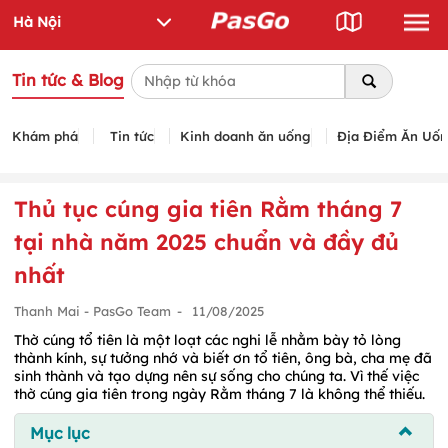
Tin tức & Blog
Khám phá
Tin tức
Kinh doanh ăn uống
Địa Điểm Ăn Uố
Thủ tục cúng gia tiên Rằm tháng 7
tại nhà năm 2025 chuẩn và đầy đủ
nhất
Thanh Mai - PasGo Team
-
11/08/2025
Thờ cúng tổ tiên là một loạt các nghi lễ nhằm bày tỏ lòng
thành kính, sự tưởng nhớ và biết ơn tổ tiên, ông bà, cha mẹ đã
sinh thành và tạo dựng nên sự sống cho chúng ta. Vì thế việc
thờ cúng gia tiên trong ngày Rằm tháng 7 là không thể thiếu.
Mục lục