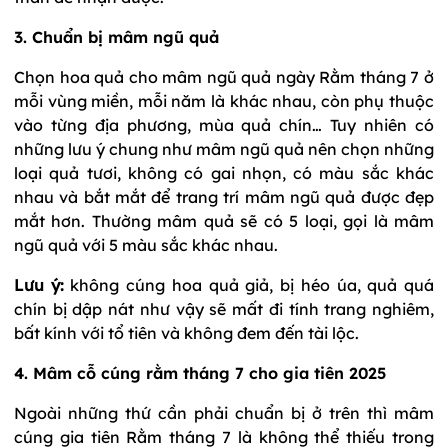
3. Chuẩn bị mâm ngũ quả
Chọn hoa quả cho mâm ngũ quả ngày Rằm tháng 7 ở
mỗi vùng miền, mỗi năm là khác nhau, còn phụ thuộc
vào từng địa phương, mùa quả chín… Tuy nhiên có
những lưu ý chung như mâm ngũ quả nên chọn những
loại quả tươi, không có gai nhọn, có màu sắc khác
nhau và bắt mắt để trang trí mâm ngũ quả được đẹp
mắt hơn. Thường mâm quả sẽ có 5 loại, gọi là mâm
ngũ quả với 5 màu sắc khác nhau.
Lưu ý:
không cúng hoa quả giả, bị héo úa, quả quá
chín bị dập nát như vậy sẽ mất đi tính trang nghiêm,
bất kính với tổ tiên và không đem đến tài lộc.
4. Mâm cỗ cúng rằm tháng 7 cho gia tiên 2025
Ngoài những thứ cần phải chuẩn bị ở trên thì mâm
cúng gia tiên Rằm tháng 7 là không thể thiếu trong