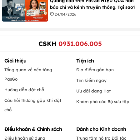
Quảng cáo trên PasGo HIỆU QUẢ hơn
báo chí và kênh truyền thống. Tại sao?
24/04/2026
CSKH
0931.006.005
Giới thiệu
Tiện ích
Tổng quan về nền tảng
Địa điểm gần bạn
PasGo
Tìm kiếm ngay
Hướng dẫn đặt chỗ
Ưu đãi đang Hot
Câu hỏi thường gặp khi đặt
Khám phá các Bộ sưu tập
chỗ
Điều khoản & Chính sách
Dành cho Kinh doanh
Điều khoản sử dụng
Trung tâm hỗ trợ Đối tác