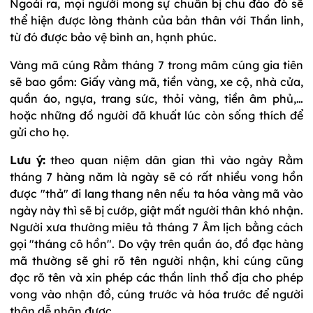
Ngoài ra, mọi người mong sự chuẩn bị chu đáo đó sẽ
thể hiện được lòng thành của bản thân với Thần linh,
từ đó được bảo vệ bình an, hạnh phúc.
Vàng mã cúng Rằm tháng 7 trong mâm cúng gia tiên
sẽ bao gồm: Giấy vàng mã, tiền vàng, xe cộ, nhà cửa,
quần áo, ngựa, trang sức, thỏi vàng, tiền âm phủ,…
hoặc những đồ người đã khuất lúc còn sống thích để
gửi cho họ.
Lưu ý:
theo quan niệm dân gian thì vào ngày Rằm
tháng 7 hàng năm là ngày sẽ có rất nhiều vong hồn
được "thả" đi lang thang nên nếu ta hóa vàng mã vào
ngày này thì sẽ bị cướp, giật mất người thân khó nhận.
Người xưa thường miêu tả tháng 7 Âm lịch bằng cách
gọi "tháng cô hồn". Do vậy trên quần áo, đồ đạc hàng
mã thường sẽ ghi rõ tên người nhận, khi cúng cũng
đọc rõ tên và xin phép các thần linh thổ địa cho phép
vong vào nhận đồ, cúng trước và hóa trước để người
thân dễ nhận được.