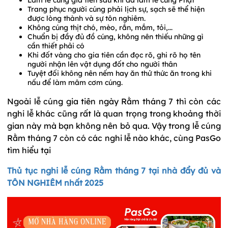
Trang phục người cúng phải lịch sự, sạch sẽ thể hiện
được lòng thành và sự tôn nghiêm.
Không cúng thịt chó, mèo, rắn, mắm, tỏi,...
Chuẩn bị đầy đủ đồ cúng, không nên thiếu những gì
cần thiết phải có
Khi đốt vàng cho gia tiên cần đọc rõ, ghi rõ họ tên
người nhận lên vật dụng đốt cho người thân
Tuyệt đối không nên nếm hay ăn thử thức ăn trong khi
nấu để làm mâm cơm cúng.
Ngoài lễ cúng gia tiên ngày Rằm tháng 7 thì còn các
nghi lễ khác cũng rất là quan trọng trong khoảng thời
gian này mà bạn không nên bỏ qua. Vậy trong lễ cúng
Rằm tháng 7 còn có các nghi lễ nào khác, cùng PasGo
tìm hiểu tại
Thủ tục nghi lễ cúng Rằm tháng 7 tại nhà đẩy đủ và
TÔN NGHIÊM nhất 2025