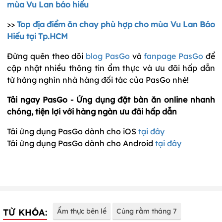
mùa Vu Lan báo hiếu
>>
Top địa điểm ăn chay phù hợp cho mùa Vu Lan Báo
Hiếu tại Tp.HCM
Đừng quên theo dõi
blog PasGo
và
fanpage PasGo
để
cập nhật nhiều thông tin ẩm thực và ưu đãi hấp dẫn
từ hàng nghìn nhà hàng đối tác của PasGo nhé!
Tải ngay PasGo - Ứng dụng đặt bàn ăn online nhanh
chóng, tiện lợi với hàng ngàn ưu đãi hấp dẫn
Tải ứng dụng PasGo dành cho iOS
tại đây
Tải ứng dụng PasGo dành cho Android
tại đây
TỪ KHÓA:
Ẩm thực bên lề
Cúng rằm tháng 7