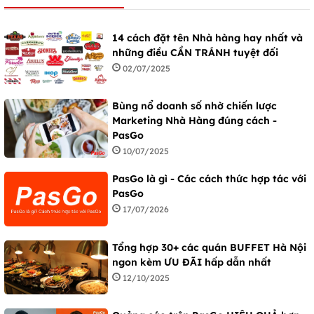
14 cách đặt tên Nhà hàng hay nhất và
những điều CẦN TRÁNH tuyệt đối
02/07/2025
Bùng nổ doanh số nhờ chiến lược
Marketing Nhà Hàng đúng cách -
PasGo
10/07/2025
PasGo là gì - Các cách thức hợp tác với
PasGo
17/07/2026
Tổng hợp 30+ các quán BUFFET Hà Nội
ngon kèm ƯU ĐÃI hấp dẫn nhất
12/10/2025