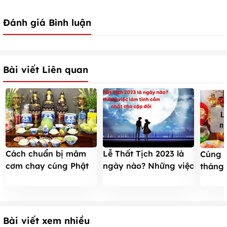
Đánh giá Bình luận
Bài viết Liên quan
Cách chuẩn bị mâm
Lễ Thất Tịch 2023 là
Cúng t
cơm chay cúng Phật
ngày nào? Những việc
tháng
rằm tháng 7 thành
làm tình cảm nhất cho
cơ qu
tâm và đầy đủ
cặp đôi
- Hộ k
Bài viết xem nhiều