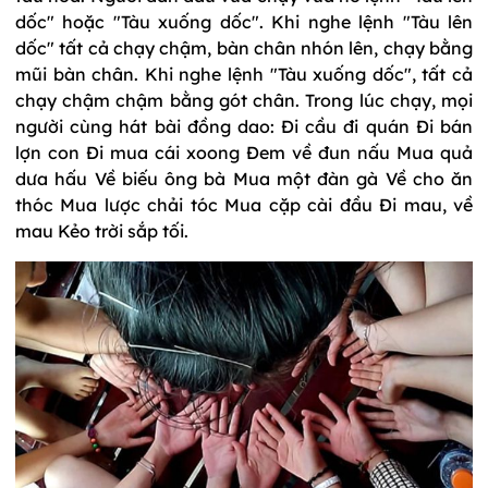
dốc" hoặc "Tàu xuống dốc". Khi nghe lệnh "Tàu lên
dốc" tất cả chạy chậm, bàn chân nhón lên, chạy bằng
mũi bàn chân. Khi nghe lệnh "Tàu xuống dốc", tất cả
chạy chậm chậm bằng gót chân. Trong lúc chạy, mọi
người cùng hát bài đồng dao: Đi cầu đi quán Đi bán
lợn con Đi mua cái xoong Đem về đun nấu Mua quả
dưa hấu Về biếu ông bà Mua một đàn gà Về cho ăn
thóc Mua lược chải tóc Mua cặp cài đầu Đi mau, về
mau Kẻo trời sắp tối.