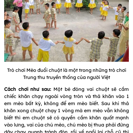
Trò chơi Mèo đuổi chuột là một trong những trò chơi
Trung thu truyền thống của người Việt
Cách chơi như sau:
Một bé đóng vai chuột sẽ cầm
chiếc khăn chạy ngoài vòng tròn và thả khăn vào 1
em mèo bất kỳ, không để em mèo biết. Sau khi thả
khăn xong chuột chạy 1 vòng mà em mèo vẫn không
biết thì em chuột sẽ có quyền cầm khăn quất mạnh
vào lưng, vai của chú mèo, chú mèo bị thua phải đứng
dậy chạy quanh tránh đòn, rồi về ngồi lại chỗ cũ thì