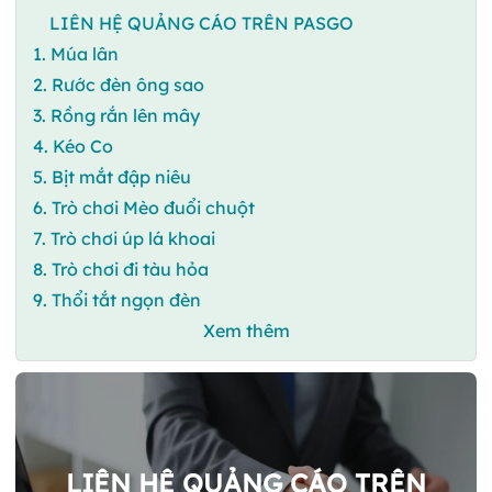
LIÊN HỆ QUẢNG CÁO TRÊN PASGO
1. Múa lân
2. Rước đèn ông sao
3. Rồng rắn lên mây
4. Kéo Co
5. Bịt mắt đập niêu
6. Trò chơi Mèo đuổi chuột
7. Trò chơi úp lá khoai
8. Trò chơi đi tàu hỏa
9. Thổi tắt ngọn đèn
Xem thêm
LIÊN HỆ QUẢNG CÁO TRÊN