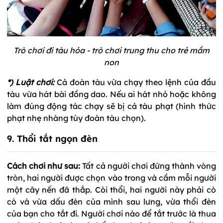
Trò chơi đi tàu hỏa - trò chơi trung thu cho trẻ mầm
non
*) Luật chơi:
Cả đoàn tàu vừa chạy theo lệnh của đầu
tàu vừa hát bài đồng dao. Nếu ai hát nhỏ hoặc không
làm đúng động tác chạy sẽ bị cả tàu phạt (hình thức
phạt nhẹ nhàng tùy đoàn tàu chọn).
9. Thổi tắt ngọn đèn
Cách chơi như sau:
Tất cả người chơi đứng thành vòng
tròn, hai người được chọn vào trong và cầm mỗi người
một cây nến đã thắp. Còi thổi, hai người này phải cò
cò và vừa dấu đèn của mình sau lưng, vừa thổi đèn
của bạn cho tắt đi. Người chơi nào để tắt trước là thua