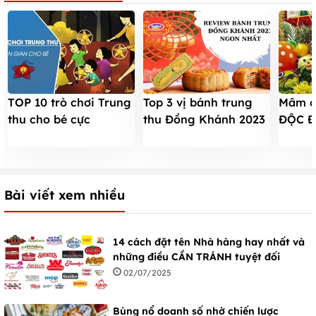
TOP 10 trò chơi Trung
Top 3 vị bánh trung
Mâm c
thu cho bé cực
thu Đồng Khánh 2023
ĐỘC Đ
hay,cực vui nhộn
NGON NHẤT và giá
giản 
khiến các em thích mê
bán
Bài viết xem nhiều
14 cách đặt tên Nhà hàng hay nhất và
những điều CẦN TRÁNH tuyệt đối
02/07/2025
Bùng nổ doanh số nhờ chiến lược