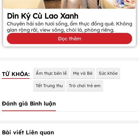
Dìn Ký Cù Lao Xanh
Chuyên hải sản tươi sống, ẩm thực đồng quê. Không
gian rộng rãi, view sông, chòi lá, phòng riêng.
Đọc thêm
TỪ KHÓA:
Ẩm thực bên lề
Mẹ và Bé
Sức khỏe
Tết Trung thu
Trò chơi trẻ em
Đánh giá Bình luận
Bài viết Liên quan