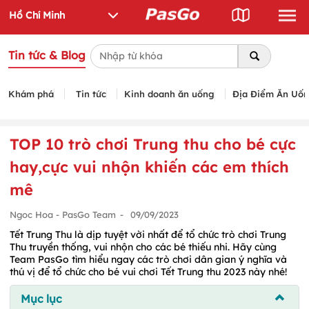
Tin tức & Blog
Khám phá
Tin tức
Kinh doanh ăn uống
Địa Điểm Ăn Uố
TOP 10 trò chơi Trung thu cho bé cực
hay,cực vui nhộn khiến các em thích
mê
Ngoc Hoa - PasGo Team
-
09/09/2023
Tết Trung Thu là dịp tuyệt vời nhất để tổ chức trò chơi Trung
Thu truyền thống, vui nhộn cho các bé thiếu nhi. Hãy cùng
Team PasGo tìm hiểu ngay các trò chơi dân gian ý nghĩa và
thú vị để tổ chức cho bé vui chơi Tết Trung thu 2023 này nhé!
Mục lục