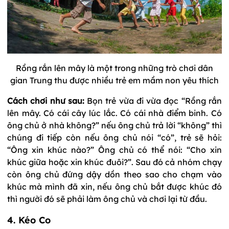
Rồng rắn lên mây là một trong những trò chơi dân
gian Trung thu được nhiều trẻ em mầm non yêu thích
Cách chơi như sau:
Bọn trẻ vừa đi vừa đọc “Rồng rắn
lên mây. Có cái cây lúc lắc. Có cái nhà điểm binh. Có
ông chủ ở nhà không?” nếu ông chủ trả lời “không” thì
chúng đi tiếp còn nếu ông chủ nói “có”, trẻ sẽ hỏi:
“Ông xin khúc nào?” Ông chủ có thể nói: “Cho xin
khúc giữa hoặc xin khúc đuôi?”. Sau đó cả nhóm chạy
còn ông chủ đứng dậy dồn theo sao cho chạm vào
khúc mà mình đã xin, nếu ông chủ bắt được khúc đó
thì người đó sẽ phải làm ông chủ và chơi lại từ đầu.
4. Kéo Co