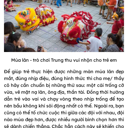
Múa lân - trò chơi Trung thu vui nhộn cho trẻ em
Để giúp trẻ thực hiện được những màn múa lân đẹp
mắt, đúng nhịp điệu, đúng hình thức thì cha mẹ/ thầy
cô hãy cần chuẩn bị những thứ sau: một cái trống cỡ
vừa, vẽ mặt nạ lân, ông địa, thần tài. Đồng thời hướng
dẫn trẻ vào vai và chạy vòng theo nhịp trống để tạo
nên bầu không khí sôi động nhất có thể. Ngoài ra, bạn
cũng có thể tố chức cuộc thi giữa các đội với nhau, đội
nào múa đẹp hơn, được nhiều người bình chọn hơn thì
sẽ dành chiến thắng. Chắc hẳn cách này sẽ khiến cho