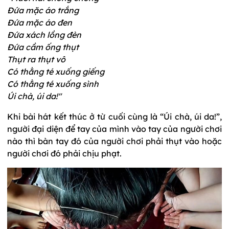
Đứa mặc áo trắng
Đứa mặc áo đen
Đứa xách lồng đèn
Đứa cầm ống thụt
Thụt ra thụt vô
Có thằng té xuống giếng
Có thằng té xuống sình
Úi chà, úi da!"
Khi bài hát kết thúc ở từ cuối cùng là “Úi chà, úi da!”,
người đại diện để tay của mình vào tay của người chơi
nào thì bàn tay đó của người chơi phải thụt vào hoặc
người chơi đó phải chịu phạt.