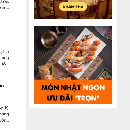
khỏe.
trong
ệt là
 dụng
 tóc,
ân
p lý.
những
dưỡng
, đầy