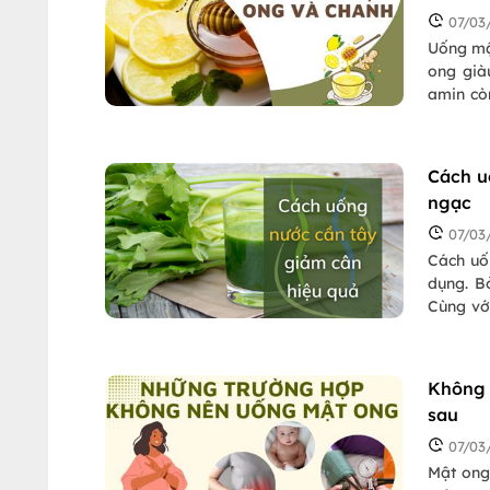
07/03
Uống mậ
ong giàu
amin còn
các dưỡ
Pasgo đi
Cách u
ngạc
07/03
Cách uố
dụng. B
Cùng vớ
mang đế
Không 
sau
07/03
Mật ong