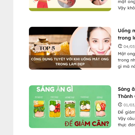
mật ong
Vậy khô
bài viết
Uống m
trong 
04/03
Mật ong 
trong n
gì mà nó
bao gồm cả
chúng ta
Sáng ă
Thành
01/03
Để giảm
Vậy câu
thực đơ
hàng đầ