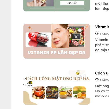
một thủ 
làm đẹp
phù hợp
giản đượ
mà không
Vitami
17/02
Vitamin 
phẩm ch
da mịn 
chất củ
hơn về 
Cách u
17/02
Mật ong
Nó có th
mờ các 
quan tâ
mật ong 