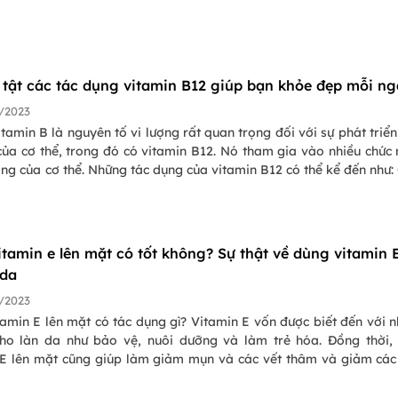
n tật các tác dụng vitamin B12 giúp bạn khỏe đẹp mỗi n
/2023
amin B là nguyên tố vi lượng rất quan trọng đối với sự phát triển
của cơ thể, trong đó có vitamin B12. Nó tham gia vào nhiều chức
ng của cơ thể. Những tác dụng của vitamin B12 có thể kể đến như:
a thiếu máu, phòng ngừa nguy cơ dị tật thai nhi, củng cố sức kh
im mạch, não bộ,...
itamin e lên mặt có tốt không? Sự thật về dùng vitamin 
 da
/2023
amin E lên mặt có tác dụng gì? Vitamin E vốn được biết đến với 
 cho làn da như bảo vệ, nuôi dưỡng và làm trẻ hóa. Đồng thời,
 E lên mặt cũng giúp làm giảm mụn và các vết thâm và giảm các
ão hóa. Hiện nay có rất nhiều phương pháp làm đẹp da với vita
ó có phương pháp thoa vitamin E lên mặt. Liệu phương pháp n