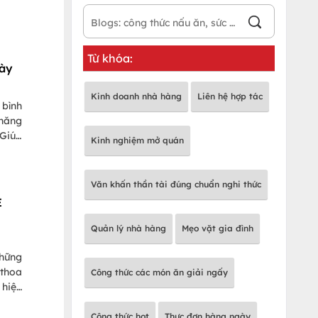
Từ khóa:
gày
Kinh doanh nhà hàng
Liên hệ hợp tác
 bình
 năng
 Giúp
Kinh nghiệm mở quán
ỏe hệ
Văn khấn thần tài đúng chuẩn nghi thức
E
Quản lý nhà hàng
Mẹo vặt gia đình
những
 thoa
Công thức các món ăn giải ngấy
 hiện
min E
ày có
Công thức hot
Thực đơn hàng ngày