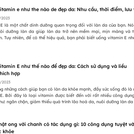
hiệu quả không hay lại gây hại cho làn da?
itamin e như the nào de đẹp da: Nhu cầu, thời điểm, lưu
/2023
 E là một chất dinh dưỡng quan trọng đối với làn da của bạn. N
ôi dưỡng làn da giúp làn da trở nên mềm mại, mịn màng và 
. Tuy nhiên, để có thể hiệu quả, bạn phải biết uống vitamin E nh
đẹp da. Hãy truy cập PasGo để tìm hiểu thêm về cách sử dụng Vi
m đẹp da của bạn nhé!
itamin E như thế nào để đẹp da: Cách sử dụng và liều
thích hợp
/2023
ng những cách giúp bạn có làn da khỏe mạnh, đầy sức sống đó là
E. Bởi đây là loại vitamin được biết đến với rất nhiều công dụn
hư: ngăn chặn, giảm thiểu quá trình lão hoá da, nuôi dưỡng làn da
tươi sáng, mịn màng,... Tuy nhiên để có được làn da như mong
 biết cách uống vitamin E như thế nào để đẹp da. Hãy cùng Pas
 lời giải đáp ngay trong bài viết dưới đây nhé!
ật ong với chanh có tác dụng gì: 10 công dụng tuyệt vờ
c khỏe