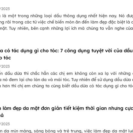
/2023
 là một trong những loại dầu thông dụng nhất hiện nay. Nó đư
g rãi trong các từ việc chế biến món ăn đến làm đẹp đặc biệt là
mặt. Tuy nhiên, bên cạnh những lợi ích mà chúng ta vẫn nghe củ
 lại cho làn da nó lại tiềm ẩn những tác hại không tốt đến là
a cùng đi tìm hiểu những tác hại của dầu dừa với mặt để bạn cân
ên sử dụng dầu dừa trong liệu trình chăm sóc da của mình không 
a có tác dụng gì cho tóc: 7 công dụng tuyệt vời của dầu
o tóc
/2023
n dầu dừa thì chắc hẳn các chị em không còn xa lạ với những
 nó đem lại cho làn da và mái tóc. Tuy nhiên để sử dụng dầu dừa
 hơn thì chị em chúng ta cùng biết dầu dừa có tác dụng gì cho tó
ài blog ngày hôm nay chúng ta sẽ cùng đi tìm hiểu tất tần tật 
ng mà “thần dược” dầu dừa đem lại cho mái tóc nhé!
h làm đẹp da mặt đơn giản tiết kiệm thời gian nhưng cự
uả
/2023
àn da mịn màng, sáng bóng và trẻ trung, việc làm đẹp da mặt lu