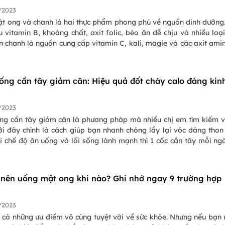
/2023
t ong và chanh là hai thực phẩm phong phú về nguồn dinh dưỡng
 vitamin B, khoáng chất, axit folic, béo ăn dễ chịu và nhiều loại
 chanh là nguồn cung cấp vitamin C, kali, magie và các axit amin
ng chất trên thì uống mật ong với chanh có tác dụng gì? Hãy
 tìm hiểu lời giải đáp nhé!
ống cần tây giảm cân: Hiệu quả đốt cháy calo đáng kin
/2023
ng cần tây giảm cân là phương pháp mà nhiều chị em tìm kiếm 
ởi đây chính là cách giúp bạn nhanh chóng lấy lại vóc dáng thon
i chế độ ăn uống và lối sống lành mạnh thì 1 cốc cần tây mỗi ng
n hiệu quả đốt cháy calo ấn tượng.
nên uống mật ong khi nào? Ghi nhớ ngay 9 trường hợp
/2023
 có những ưu điểm vô cùng tuyệt vời về sức khỏe. Nhưng nếu bạn