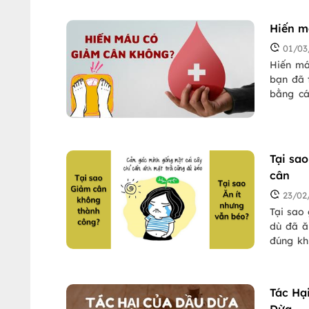
đủ dinh
đơn bữa
Hiến m
ăn uống 
01/03
Hiến má
bạn đã 
bằng cá
lượng m
giảm câ
giảm câ
có giảm
Tại sa
cân
23/02
Tại sao
dù đã ăn
đúng khi 
lầm tron
Tác Hạ