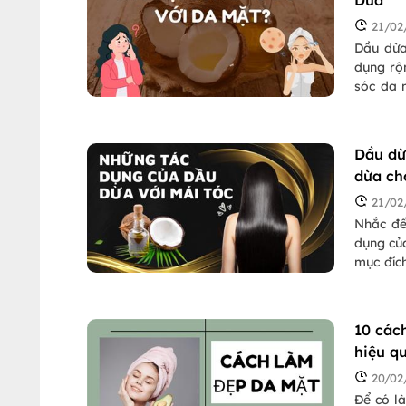
Dừa
21/02
Dầu dừa
dụng rộn
sóc da 
dừa đem
Chúng t
xem có n
Dầu dừ
dừa ch
21/02
Nhắc đế
dụng của
mục đích
trong b
công dụ
10 các
hiệu q
20/02
Để có l