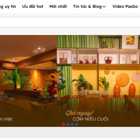
g uy tín
Ưu đãi hot
Mới nhất
Tin tức & Blog
Video PasGo