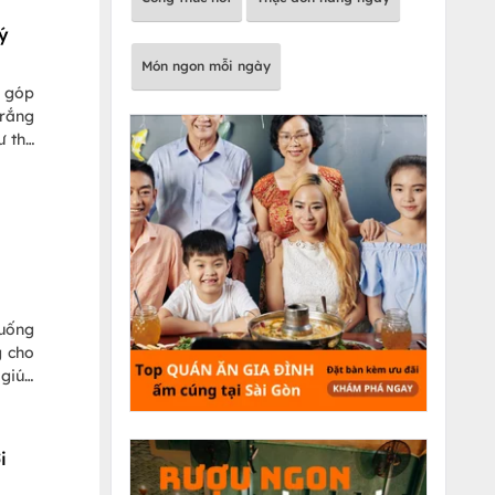
 ý
Món ngon mỗi ngày
ó góp
trắng
ư the
tamin
 uống
g cho
 giúp
 muốn
go đi
i