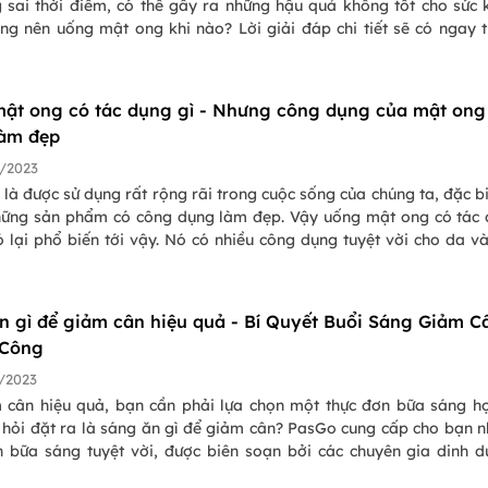
 sai thời điểm, có thể gây ra những hậu quả không tốt cho sức 
ng nên uống mật ong khi nào? Lời giải đáp chi tiết sẽ có ngay 
 này, đừng ngần ngại mà hãy tìm hiểu ngay nhé!
ật ong có tác dụng gì - Nhưng công dụng của mật ong
làm đẹp
/2023
là được sử dụng rất rộng rãi trong cuộc sống của chúng ta, đặc bi
hững sản phẩm có công dụng làm đẹp. Vậy uống mật ong có tác
 lại phổ biến tới vậy. Nó có nhiều công dụng tuyệt vời cho da và
 sáng da, làm mềm và khỏe mạnh tóc. Trong bài viết dưới đây
 sẽ tìm hiểu rõ hơn về công dụng làm đẹp khi uống mật ong nhé!
n gì để giảm cân hiệu quả - Bí Quyết Buổi Sáng Giảm C
 Công
/2023
 cân hiệu quả, bạn cần phải lựa chọn một thực đơn bữa sáng hợ
 hỏi đặt ra là sáng ăn gì để giảm cân? PasGo cung cấp cho bạn 
n bữa sáng tuyệt vời, được biên soạn bởi các chuyên gia dinh 
u Việt Nam. Chúng tôi cung cấp các thực đơn bữa sáng đa dạng