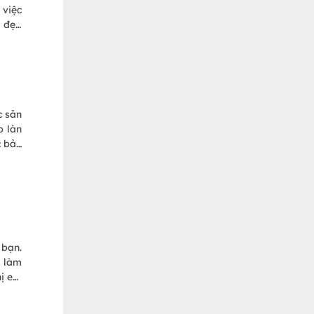
 việc
m đẹp
p đơn
ẻ đẹp
c sản
p làn
c bản
ểu rõ
 bạn.
à làm
hị em
 dụng
!