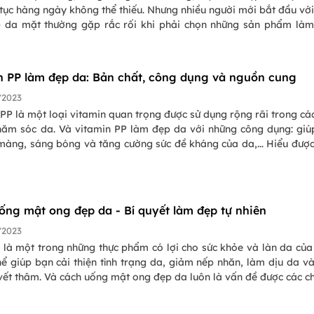
tục hàng ngày không thể thiếu. Nhưng nhiều người mới bắt đầu với
 da mặt thường gặp rắc rối khi phải chọn những sản phẩm là
 và biết cách sử dụng chúng. Tuy nhiên với những cách làm đẹ
c chia sẻ trong bài viết dưới đây sẽ giúp bạn có được làm da tr
 tốn quá nhiều thời gian, chi phí.
n PP làm đẹp da: Bản chất, công dụng và nguồn cung
/2023
PP là một loại vitamin quan trọng được sử dụng rộng rãi trong cá
ăm sóc da. Và vitamin PP làm đẹp da với những công dụng: giú
màng, sáng bóng và tăng cường sức đề kháng của da,... Hiểu đượ
a vitamin PP để làm đẹp da và công dụng của nó sẽ giúp bạn hi
cách sử dụng Vitamin PP để có được làn da đẹp và khỏe mạnh.
ống mật ong đẹp da - Bí quyết làm đẹp tự nhiên
/2023
 là một trong những thực phẩm có lợi cho sức khỏe và làn da của
ể giúp bạn cải thiện tình trạng da, giảm nếp nhăn, làm dịu da v
vết thâm. Và cách uống mật ong đẹp da luôn là vấn đề được các c
m. Vậy trong bài viết ngày hôm nay chúng ta cùng tìm hiểu công
mang lại cho làn da là gì và công thức làm nước uống đẹp da nhé