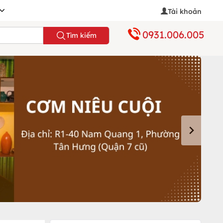
Tài khoản
0931.006.005
Tìm kiếm