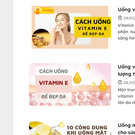
thực sự 
Uống v
09/03
Vitamin
phần nu
sáng hơn
nao de 
E để là
Uống v
lượng 
08/03
Một tro
vitamin 
làn da n
cho da 
bạn cần
tìm hiểu
Uống m
cho sứ