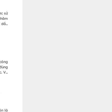
ợc sử
 chăm
a dầu
n da.
 nhắc
nhé!
 công
 đúng
c. Và
những
c
ôn là