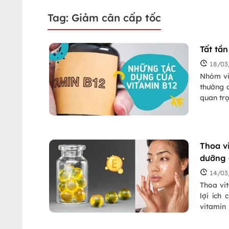
Tag: Giảm cân cấp tốc
Tất tầ
18/03
Nhóm vit
thường 
quan trọ
ngăn ngừ
xương, t
Thoa v
dưỡng
14/03
Thoa vit
lợi ích
vitamin
tượng l
trong đ