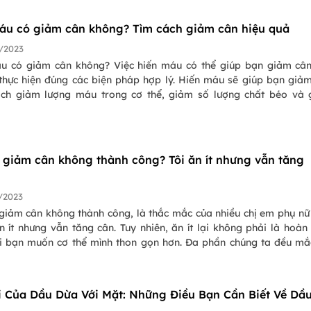
 dưỡng, giúp bạn giảm cân an toàn và hiệu quả. Hãy tham khảo
 sáng cho người giảm cân của PasGo ngay hôm nay để bắt đầu c
áu có giảm cân không? Tìm cách giảm cân hiệu quả
hợp lý và giảm cân hiệu quả!
/2023
u có giảm cân không? Việc hiến máu có thể giúp bạn giảm câ
thực hiện đúng các biện pháp hợp lý. Hiến máu sẽ giúp bạn giả
ch giảm lượng máu trong cơ thể, giảm số lượng chất béo và
ỡ trong máu. Tuy nhiên, việc hiến máu không phải là một phương
n an toàn và hiệu quả. Bạn cần phải tìm hiểu kỹ hơn về các biện
n an toàn và hiệu quả hơn. Hãy cùng tìm hiểu rõ hơn về việc hiế
 cân không và cách giảm cân an toàn.
o giảm cân không thành công? Tôi ăn ít nhưng vẫn tăng
/2023
 giảm cân không thành công, là thắc mắc của nhiều chị em phụ n
 ít nhưng vẫn tăng cân. Tuy nhiên, ăn ít lại không phải là hoàn
bạn muốn cơ thể mình thon gọn hơn. Đa phần chúng ta đều mắc sai
g quá trình giảm cân.
i Của Dầu Dừa Với Mặt: Những Điều Bạn Cần Biết Về Dầ