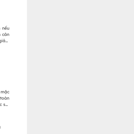
 thực
hế độ
n nếu
m cân
 giảm
 pháp
 pháp
n máu
ữ mặc
 toàn
u