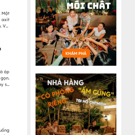
. Mật
 axit
. Với
 cùng
h
và áp
 gọn.
ày sẽ
 uống