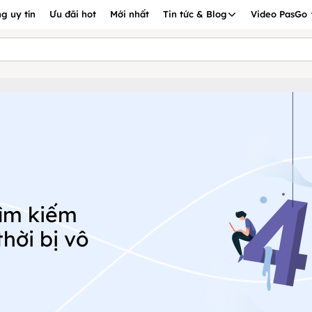
g uy tín
Ưu đãi hot
Mới nhất
Tin tức & Blog
Video PasGo
tìm kiếm
hời bị vô