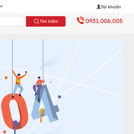
Tài khoản
0931.006.005
Tìm kiếm