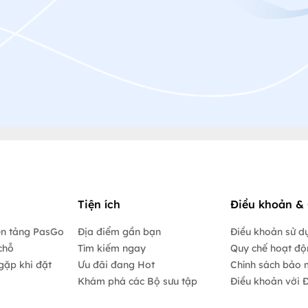
Tiện ích
Điều khoản & 
ền tảng PasGo
Địa điểm gần bạn
Điều khoản sử d
chỗ
Tìm kiếm ngay
Quy chế hoạt đ
gặp khi đặt
Ưu đãi đang Hot
Chính sách bảo 
Khám phá các Bộ sưu tập
Điều khoản với Đ