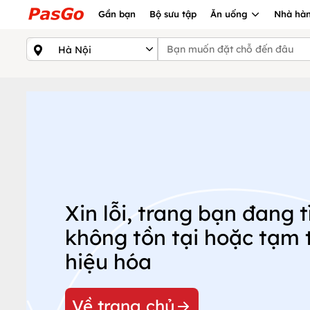
Gần bạn
Bộ sưu tập
Ăn uống
Nhà hàn
Xin lỗi, trang bạn đang 
không tồn tại hoặc tạm t
hiệu hóa
Về trang chủ