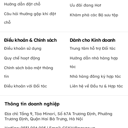
Hướng dẫn đặt chỗ
Ưu đãi đang Hot
Câu hỏi thường gặp khi đặt
Khám phá các Bộ sưu tập
chỗ
Điều khoản & Chính sách
Dành cho Kinh doanh
Điều khoản sử dụng
Trung tâm hỗ trợ Đối tác
Quy chế hoạt động
Hướng dẫn nhà hàng hợp
tác
Chính sách bảo mật thông
tin
Nhà hàng đăng ký hợp tác
Điều khoản với Đối tác
Liên hệ về Đầu tư & Hợp tác
Thông tin doanh nghiệp
Địa chỉ: Tầng 9, Tòa Minori, Số 67A Trương Định, Phường
Trương Định, Quận Hai Bà Trưng, Hà Nội
Hotline: 0931.006.005 | Email:
CSKH@pasgo.vn