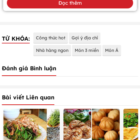
Đọc thêm
TỪ KHÓA:
Công thức hot
Gợi ý địa chỉ
Nhà hàng ngon
Món 3 miền
Món Á
Đánh giá Bình luận
Bài viết Liên quan