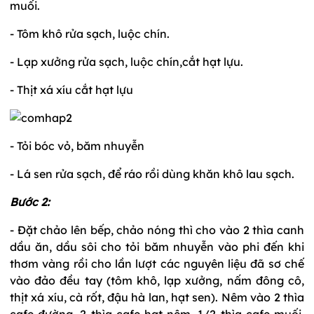
muối.
- Tôm khô rửa sạch, luộc chín.
- Lạp xưởng rửa sạch, luộc chín,cắt hạt lựu.
- Thịt xá xíu cắt hạt lựu
- Tỏi bóc vỏ, băm nhuyễn
- Lá sen rửa sạch, để ráo rồi dùng khăn khô lau sạch.
Bước 2:
- Đặt chảo lên bếp, chảo nóng thì cho vào 2 thìa canh
dầu ăn, dầu sôi cho tỏi băm nhuyễn vào phi đến khi
thơm vàng rồi cho lần lượt các nguyên liệu đã sơ chế
vào đảo đều tay (tôm khô, lạp xưởng, nấm đông cô,
thịt xá xíu, cà rốt, đậu hà lan, hạt sen). Nêm vào 2 thìa
cafe đường, 2 thìa cafe hạt nêm, 1/2 thìa cafe muối,