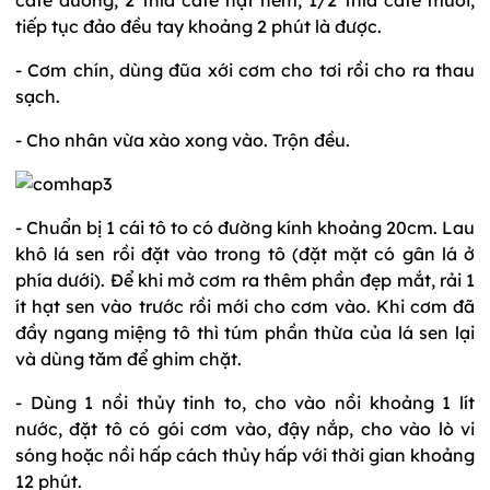
tiếp tục đảo đều tay khoảng 2 phút là được.
- Cơm chín, dùng đũa xới cơm cho tơi rồi cho ra thau
sạch.
- Cho nhân vừa xào xong vào. Trộn đều.
- Chuẩn bị 1 cái tô to có đường kính khoảng 20cm. Lau
khô lá sen rồi đặt vào trong tô (đặt mặt có gân lá ở
phía dưới). Để khi mở cơm ra thêm phần đẹp mắt, rải 1
ít hạt sen vào trước rồi mới cho cơm vào. Khi cơm đã
đầy ngang miệng tô thì túm phần thừa của lá sen lại
và dùng tăm để ghim chặt.
- Dùng 1 nồi thủy tinh to, cho vào nồi khoảng 1 lít
nước, đặt tô có gói cơm vào, đậy nắp, cho vào lò vi
sóng hoặc nồi hấp cách thủy hấp với thời gian khoảng
12 phút.