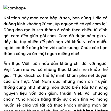
Khi trình bày món cơm hấp lá sen, bạn dùng 1 đĩa có
đường kính khoảng 30cm, úp ngược tô có gói cơm lại.
Dùng dao rọc lá sen thành 6 cánh theo chiều từ đỉnh
gói cơm đến giữa gói cơm. Cơm đã được nêm gia vị
đầy đủ, tuy nhiên để phù hợp với khẩu vị của nhiều
người có thể dùng kèm với nước tương. Chúc các bạn
thành công và ăn thật ngon miệng nhé!
Ẩm thực Việt luôn hấp dẫn không chỉ đối với người
Việt Nam mà với cả những thực khách trên khắp thế
giới. Thực khách có thể tự mình khám phá nét duyên
của ẩm thực Việt Nam qua những món ăn truyền
thống cũng như những món được biến tấu từ những
nguyên liệu vốn đơn giản, thuần Việt. Với phương
châm "Cho khách hàng thấy sự chân tình và mong
muốn sẻ chia với tất cả thực khách những món ăn
ngon trong khung cảnh ấm cúng",
nhà hàng Hoàng