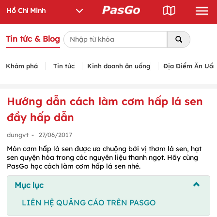
Tin tức & Blog
Khám phá
Tin tức
Kinh doanh ăn uống
Địa Điểm Ăn Uố
Hướng dẫn cách làm cơm hấp lá sen
đầy hấp dẫn
dungvt
-
27/06/2017
Món cơm hấp lá sen được ưa chuộng bởi vị thơm lá sen, hạt
sen quyện hòa trong các nguyên liệu thanh ngọt. Hãy cùng
PasGo học cách làm cơm hấp lá sen nhé.
Mục lục
LIÊN HỆ QUẢNG CÁO TRÊN PASGO