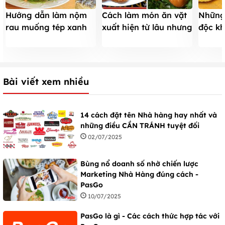
Hướng dẫn làm nộm
Cách làm món ăn vặt
Những 
rau muống tép xanh
xuất hiện từ lâu nhưng
độc kh
giòn thanh mát
vẫn hót
bạn nê
Bài viết xem nhiều
14 cách đặt tên Nhà hàng hay nhất và
những điều CẦN TRÁNH tuyệt đối
02/07/2025
Bùng nổ doanh số nhờ chiến lược
Marketing Nhà Hàng đúng cách -
PasGo
10/07/2025
PasGo là gì - Các cách thức hợp tác với