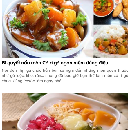
Bí quyết nấu món Cà ri gà ngon mềm đúng điệu
Nói đến thịt gà chắc hẳn bạn sẽ nghĩ đến những món quen thuộc
như gà luộc, kho, rán... nhưng đã bao giờ bạn thử làm món cà ri gà
chưa. Cùng PasGo làm ngay nhé!