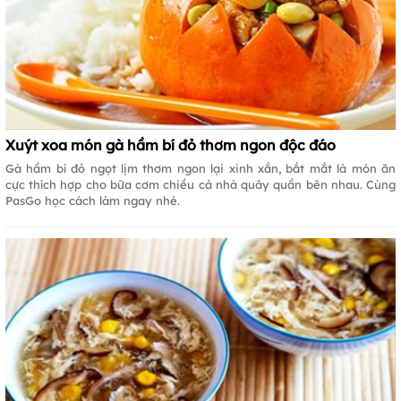
Xuýt xoa món gà hầm bí đỏ thơm ngon độc đáo
Gà hầm bí đỏ ngọt lịm thơm ngon lại xinh xắn, bắt mắt là món ăn
cực thích hợp cho bữa cơm chiều cả nhà quây quần bên nhau. Cùng
PasGo học cách làm ngay nhé.