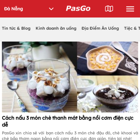
Tin tức & Blog
Kinh doanh ăn uống
Địa Điểm Ăn Uống
Tiệc & 
Cách nấu 3 món chè thanh mát bằng nồi cơm điện cực
dễ
PasGo xin chia sẻ với bạn cách nấu 3 món chè đậu đỏ, chè khoai và
chè bắp thơm ngon bằng nồi cơm điện cực đơn giản, tiện lợi nhé!