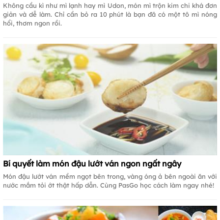
Không cầu kì như mì lạnh hay mì Udon, món mì trộn kim chi khá đơn
giản và dễ làm. Chỉ cần bỏ ra 10 phút là bạn đã có một tô mì nóng
hổi, thơm ngon rồi.
Bí quyết làm món đậu lướt ván ngon ngất ngây
Món đậu lướt ván mềm ngọt bên trong, vàng óng ả bên ngoài ăn với
nước mắm tỏi ớt thật hấp dẫn. Cùng PasGo học cách làm ngay nhé!