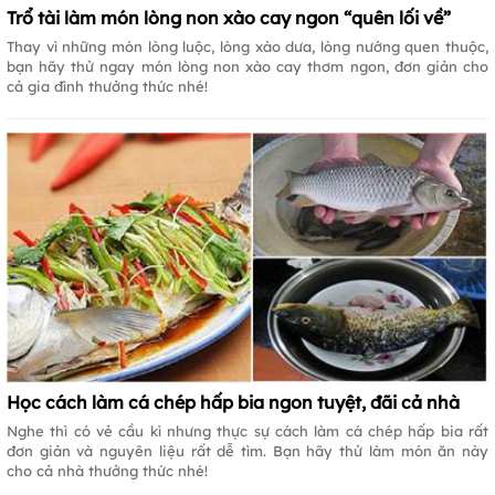
Trổ tài làm món lòng non xào cay ngon “quên lối về”
Thay vì những món lòng luộc, lòng xào dưa, lòng nướng quen thuộc,
bạn hãy thử ngay món lòng non xào cay thơm ngon, đơn giản cho
cả gia đình thưởng thức nhé!
Học cách làm cá chép hấp bia ngon tuyệt, đãi cả nhà
Nghe thì có vẻ cầu kì nhưng thực sự cách làm cá chép hấp bia rất
đơn giản và nguyên liệu rất dễ tìm. Bạn hãy thử làm món ăn này
cho cả nhà thưởng thức nhé!