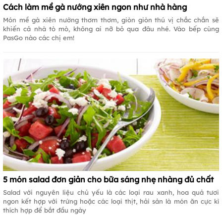
Cách làm mề gà nướng xiên ngon như nhà hàng
Món mề gà xiên nướng thơm thơm, giòn giòn thú vị chắc chắn sẽ
khiến cả nhà tò mò, không ai nỡ bỏ qua đâu nhé. Vào bếp cùng
PasGo nào các chị em!
5 món salad đơn giản cho bữa sáng nhẹ nhàng đủ chất
Salad với nguyên liệu chủ yếu là các loại rau xanh, hoa quả tươi
ngon kết hợp với trứng hoặc các loại thịt, hải sản là món ăn cực kì
thích hợp để bắt đầu ngày