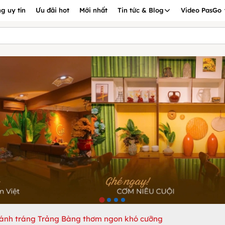
g uy tín
Ưu đãi hot
Mới nhất
Tin tức & Blog
Video PasGo
ánh tráng Trảng Bàng thơm ngon khó cưỡng