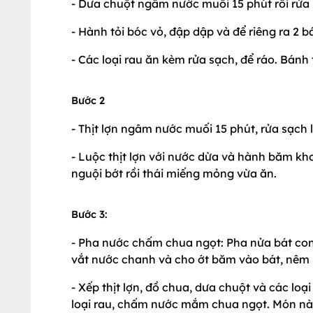
- Dưa chuột ngâm nước muối 15 phút rồi rửa 
- Hành tỏi bóc vỏ, đập dập và để riêng ra 2 
- Các loại rau ăn kèm rửa sạch, để ráo. Bánh
Bước 2
- Thịt lợn ngâm nước muối 15 phút, rửa sạch l
- Luộc thịt lợn với nước dừa và hành băm khoả
nguội bớt rồi thái miếng mỏng vừa ăn.
Bước 3:
- Pha nước chấm chua ngọt: Pha nửa bát con 
vắt nước chanh và cho ớt băm vào bát, nêm
- Xếp thịt lợn, đồ chua, dưa chuột và các loạ
loại rau, chấm nước mắm chua ngọt. Món này