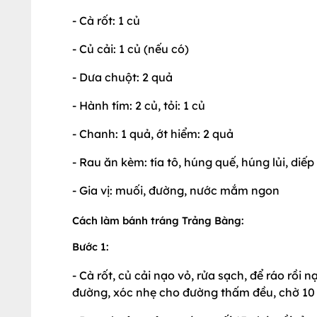
- Cà rốt: 1 củ
- Củ cải: 1 củ (nếu có)
- Dưa chuột: 2 quả
- Hành tím: 2 củ, tỏi: 1 củ
- Chanh: 1 quả, ớt hiểm: 2 quả
- Rau ăn kèm: tía tô, húng quế, húng lủi, diếp
- Gia vị: muối, đường, nước mắm ngon
Cách làm bánh tráng Trảng Bàng:
Bước 1:
- Cà rốt, củ cải nạo vỏ, rửa sạch, để ráo rồi n
đường, xóc nhẹ cho đường thấm đều, chờ 10 