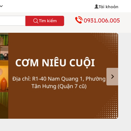
Tài khoản
0931.006.005
Tìm kiếm