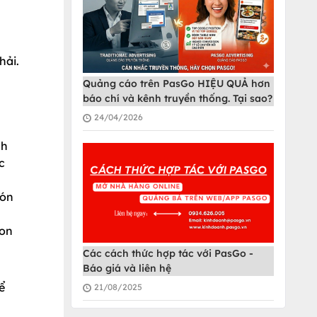
hải.
Quảng cáo trên PasGo HIỆU QUẢ hơn
báo chí và kênh truyền thống. Tại sao?
24/04/2026
nh
c
món
con
Các cách thức hợp tác với PasGo -
Báo giá và liên hệ
ể
21/08/2025