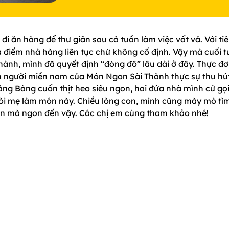
i ăn hàng để thư giãn sau cả tuần làm việc vất vả. Với ti
ịa điểm nhà hàng liên tục chứ không cố định. Vậy mà cuối 
ành, mình đã quyết định “đóng đô” lâu dài ở đây. Thực đ
 người miền nam của Món Ngon Sài Thành thực sự thu hú
ảng Bàng cuốn thịt heo siêu ngon, hai đứa nhà mình cứ gọi
 đòi mẹ làm món này. Chiều lòng con, mình cũng mày mò tì
n mà ngon đến vậy. Các chị em cùng tham khảo nhé!