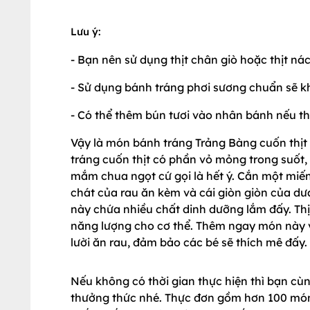
Lưu ý:
- Bạn nên sử dụng thịt chân giò hoặc thịt ná
- Sử dụng bánh tráng phơi sương chuẩn sẽ k
- Có thể thêm bún tươi vào nhân bánh nếu th
Vậy là món bánh tráng Trảng Bàng cuốn thịt
tráng cuốn thịt có phần vỏ mỏng trong suốt, 
mắm chua ngọt cứ gọi là hết ý. Cắn một miếng 
chát của rau ăn kèm và cái giòn giòn của d
này chứa nhiều chất dinh dưỡng lắm đấy. Thị
năng lượng cho cơ thể. Thêm ngay món này v
lười ăn rau, đảm bảo các bé sẽ thích mê đấy
Nếu không có thời gian thực hiện thì bạn c
thưởng thức nhé. Thực đơn gồm hơn 100 mó