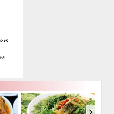
o.vn
hé!