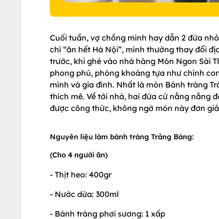
Cuối tuần, vợ chồng mình hay dẫn 2 đứa nhỏ đ
chí “ăn hết Hà Nội”, mình thường thay đổi đ
trước, khi ghé vào nhà hàng Món Ngon Sài Th
phong phú, phóng khoáng tựa như chính con
mình và gia đình. Nhất là món Bánh tráng Tr
thích mê. Về tới nhà, hai đứa cứ nằng nằng
được công thức, không ngờ món này đơn giả
Nguyên liệu làm bánh tráng Trảng Bàng:
(Cho 4 người ăn)
- Thịt heo: 400gr
- Nước dừa: 300ml
- Bánh tráng phơi sương: 1 xấp