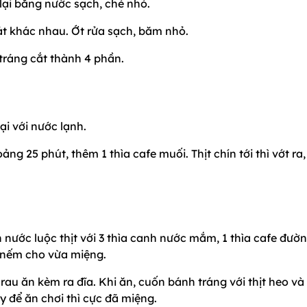
lại bằng nước sạch, chẻ nhỏ.
bát khác nhau. Ớt rửa sạch, băm nhỏ.
 tráng cắt thành 4 phần.
ại với nước lạnh.
ng 25 phút, thêm 1 thìa cafe muối. Thịt chín tới thì vớt ra,
nước luộc thịt với 3 thìa canh nước mắm, 1 thìa cafe đườn
 nếm cho vừa miệng.
i rau ăn kèm ra đĩa. Khi ăn, cuốn bánh tráng với thịt heo và
 để ăn chơi thì cực đã miệng.