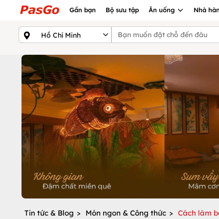
Gần bạn
Bộ sưu tập
Ăn uống
Nhà hàn
Tin tức & Blog
>
Món ngon & Công thức
>
Cách làm b