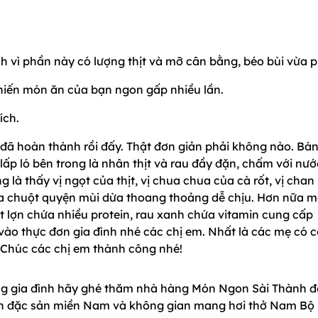
ch vì phần này có lượng thịt và mỡ cân bằng, béo bùi vừa p
hiến món ăn của bạn ngon gấp nhiều lần.
ích.
 đã hoàn thành rồi đấy. Thật đơn giản phải không nào. Bá
lấp ló bên trong là nhân thịt và rau đầy đặn, chấm với nướ
là thấy vị ngọt của thịt, vị chua chua của cà rốt, vị chan
ưa chuột quyện mùi dừa thoang thoảng dễ chịu. Hơn nữa 
t lợn chứa nhiều protein, rau xanh chứa vitamin cung cấp
ào thực đơn gia đình nhé các chị em. Nhất là các mẹ có 
. Chúc các chị em thành công nhé!
ùng gia đình hãy ghé thăm nhà hàng Món Ngon Sài Thành đ
n đặc sản miền Nam và không gian mang hơi thở Nam Bộ