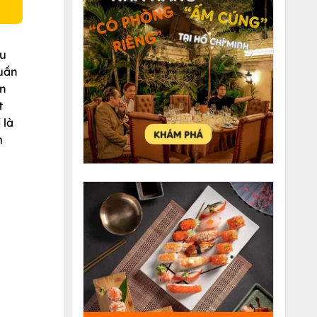
êu
tuần
ơn
t
 là
m