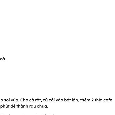
 cá…
ạo sợi vừa. Cho cà rốt, củ cải vào bát lớn, thêm 2 thìa cafe
phút để thành rau chua.