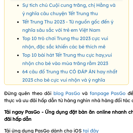
Sự tích chú Cuội cung trăng, chị Hằng và
ý nghĩa câu chuyện Tết Trung thu
Tết Trung Thu 2023 - Từ nguồn gốc đến ý
nghĩa sâu sắc với trẻ em Việt Nam
Top 10 trò chơi Trung thu 2023 cực vui
nhộn, đặc sắc khiến các bé thích mê
Top 10 bài hát Tết Trung thu cực hay,vui
nhộn cho bé vào mùa trăng rằm 2023
64 câu đố Trung thu CÓ ĐÁP ÁN hay nhất
2023 cho bé cực vui nhộn và ý nghĩa
Đừng quên theo dõi
blog PasGo
và
fanpage PasGo
để
thực và ưu đãi hấp dẫn từ hàng nghìn nhà hàng đối tác
Tải ngay PasGo - Ứng dụng đặt bàn ăn online n
hanh ch
đãi hấp dẫn
Tải ứng dụng PasGo dành cho iOS
tại đây