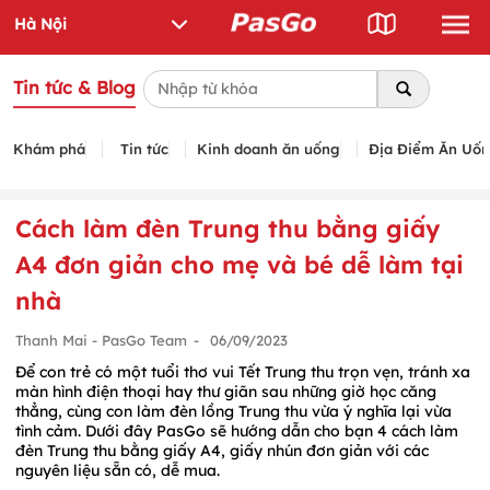
Tin tức & Blog
Khám phá
Tin tức
Kinh doanh ăn uống
Địa Điểm Ăn Uố
Cách làm đèn Trung thu bằng giấy
A4 đơn giản cho mẹ và bé dễ làm tại
nhà
Thanh Mai - PasGo Team
-
06/09/2023
Để con trẻ có một tuổi thơ vui Tết Trung thu trọn vẹn, tránh xa
màn hình điện thoại hay thư giãn sau những giờ học căng
thẳng, cùng con làm đèn lồng Trung thu vừa ý nghĩa lại vừa
tình cảm. Dưới đây PasGo sẽ hướng dẫn cho bạn 4 cách làm
đèn Trung thu bằng giấy A4, giấy nhún đơn giản với các
nguyên liệu sẵn có, dễ mua.