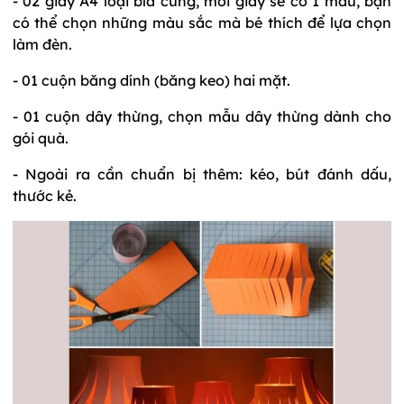
- 02 giấy A4 loại bìa cứng, mỗi giấy sẽ có 1 màu, bạn
có thể chọn những màu sắc mà bé thích để lựa chọn
làm đèn.
- 01 cuộn băng dính (băng keo) hai mặt.
- 01 cuộn dây thừng, chọn mẫu dây thừng dành cho
gói quà.
- Ngoài ra cần chuẩn bị thêm: kéo, bút đánh dấu,
thước kẻ.