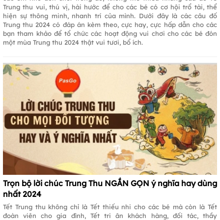
Trung thu vui, thú vị, hài hước để cho các bé có cơ hội trổ tài, thể
hiện sự thông minh, nhanh trí của mình. Dưới đây là các câu đố
Trung thu 2024 có đáp án kèm theo, cực hay, cực hấp dẫn cho các
bạn tham khảo để tổ chức các hoạt động vui chơi cho các bé đón
một mùa Trung thu 2024 thật vui tươi, bổ ích.
Trọn bộ lời chúc Trung Thu NGẮN GỌN ý nghĩa hay dùng
nhất 2024
Tết Trung thu không chỉ là Tết thiếu nhi cho các bé mà còn là Tết
đoàn viên cho gia đình, Tết tri ân khách hàng, đối tác, thầy