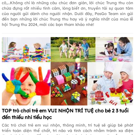
cô,...Không chỉ là những câu chúc đơn giản, lời chúc Trung thu còn
chứa đựng rất nhiều tình cảm, lòng biết ơn, truyền tải sự quan tâm
của người gửi dành cho người nhận. Dưới đây, PasGo Team xin gửi
đến bạn những lời chúc Trung thu hay và ý nghĩa nhất của mùa lễ
hội Trung thu 2024, mời các bạn tham khảo nhé!
TOP trò chơi trẻ em VUI NHỘN TRÍ TUỆ cho bé 2 3 tuổi
đến thiếu nhi tiểu học
Các trò chơi trẻ em vui nhộn, thông minh, trí tuệ sẽ giúp bé phát
triển toàn diện thể chất, trí não và tính cách nhằm tránh xa điện