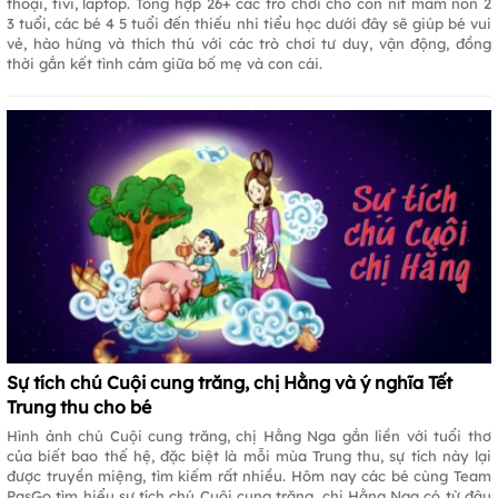
thoại, tivi, laptop. Tổng hợp 26+ các trò chơi cho con nít mầm non 2
3 tuổi, các bé 4 5 tuổi đến thiếu nhi tiểu học dưới đây sẽ giúp bé vui
vẻ, hào hứng và thích thú với các trò chơi tư duy, vận động, đồng
thời gắn kết tình cảm giữa bố mẹ và con cái.
Sự tích chú Cuội cung trăng, chị Hằng và ý nghĩa Tết
Trung thu cho bé
Hình ảnh chú Cuội cung trăng, chị Hằng Nga gắn liền với tuổi thơ
của biết bao thế hệ, đặc biệt là mỗi mùa Trung thu, sự tích này lại
được truyền miệng, tìm kiếm rất nhiều. Hôm nay các bé cùng Team
PasGo tìm hiểu sự tích chú Cuội cung trăng, chị Hằng Nga có từ đâu