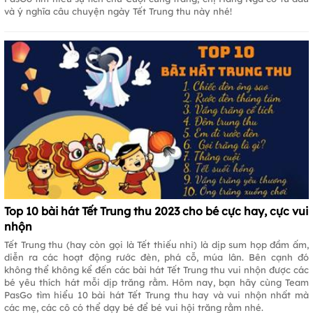
và ý nghĩa câu chuyện ngày Tết Trung thu này nhé!
Top 10 bài hát Tết Trung thu 2023 cho bé cực hay, cực vui
nhộn
Tết Trung thu (hay còn gọi là Tết thiếu nhi) là dịp sum họp đầm ấm,
diễn ra các hoạt động rước đèn, phá cỗ, múa lân. Bên cạnh đó
không thể không kể đến các bài hát Tết Trung thu vui nhộn được các
bé yêu thích hát mỗi dịp trăng rằm. Hôm nay, bạn hãy cùng Team
PasGo tìm hiểu 10 bài hát Tết Trung thu hay và vui nhộn nhất mà
các mẹ, các cô có thể dạy bé để bé vui hội trăng rằm nhé.