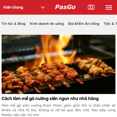
Tin tức & Blog
Kinh doanh ăn uống
Địa Điểm Ăn Uống
Tiệc & 
Cách làm mề gà nướng xiên ngon như nhà hàng
Món mề gà xiên nướng thơm thơm, giòn giòn thú vị chắc chắn sẽ
khiến cả nhà tò mò, không ai nỡ bỏ qua đâu nhé. Vào bếp cùng
PasGo nào các chị em!