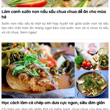
Làm canh sườn non nấu sấu chua chua dễ ăn cho mùa
hè
Sườn non nấu sấu là một sự kết hợp tuyệt vời giữa sườn non và sấu
tạo nên một món ăn mang ngọt béo của sườn non và vị chua từ sấu
và cà chua. Xem ngay!
Học cách làm cá chép om dưa cực ngon, siêu đơn giản
Cá chép om dưa với phần thịt cá mềm ngọt, chua chua của dưa phù