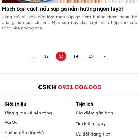
Mách bạn cách nấu súp gà nấm hương ngon tuyệt
Cùng trổ tài vào bếp làm món súp gà nấm hương thơm ngon, bổ
dưỡng nào các chị em. Món súp này đặc biệt thích hợp cho bữa
sáng nhẹ nhàng nhé.
«
12
13
14
15
»
CSKH
0931.006.005
Giới thiệu
Tiện ích
Tổng quan về nền tảng
Địa điểm gần bạn
PasGo
Tìm kiếm ngay
Hướng dẫn đặt chỗ
Ưu đãi đang Hot