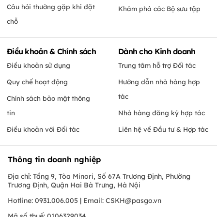
Câu hỏi thường gặp khi đặt
Khám phá các Bộ sưu tập
chỗ
Điều khoản & Chính sách
Dành cho Kinh doanh
Điều khoản sử dụng
Trung tâm hỗ trợ Đối tác
Quy chế hoạt động
Hướng dẫn nhà hàng hợp
tác
Chính sách bảo mật thông
tin
Nhà hàng đăng ký hợp tác
Điều khoản với Đối tác
Liên hệ về Đầu tư & Hợp tác
Thông tin doanh nghiệp
Địa chỉ: Tầng 9, Tòa Minori, Số 67A Trương Định, Phường
Trương Định, Quận Hai Bà Trưng, Hà Nội
Hotline: 0931.006.005 | Email:
CSKH@pasgo.vn
Mã số thuế: 0106329034