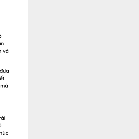
ó
ăn
n và
 đưa
ết
ả mà
rái
ô
Chúc