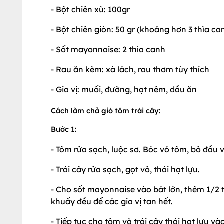
- Bột chiên xù: 100gr
- Bột chiên giòn: 50 gr (khoảng hơn 3 thìa ca
- Sốt mayonnaise: 2 thìa canh
- Rau ăn kèm: xà lách, rau thơm tùy thích
- Gia vị: muối, đường, hạt nêm, dầu ăn
Cách làm chả giò tôm trái cây:
Bước 1:
- Tôm rửa sạch, luộc sơ. Bóc vỏ tôm, bỏ đầu v
- Trái cây rửa sạch, gọt vỏ, thái hạt lựu.
- Cho sốt mayonnaise vào bát lớn, thêm 1/2 t
khuấy đều để các gia vị tan hết.
- Tiếp tục cho tôm và trái cây thái hạt lựu v