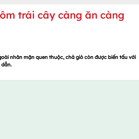
 tôm trái cây càng ăn càng
goài nhân mặn quen thuộc, chả giò còn được biến tấu với
 dẫn.