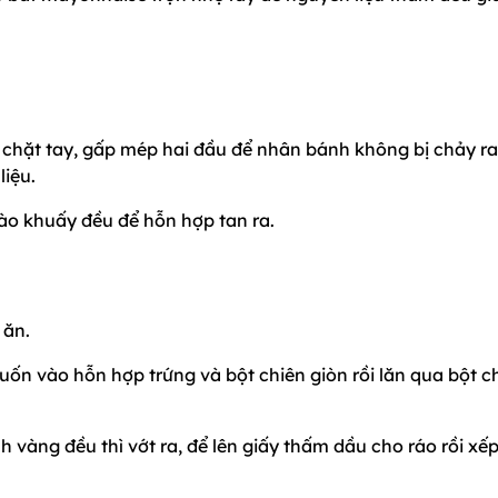
ốn chặt tay, gấp mép hai đầu để nhân bánh không bị chảy ra
liệu.
vào khuấy đều để hỗn hợp tan ra.
 ăn.
ốn vào hỗn hợp trứng và bột chiên giòn rồi lăn qua bột c
nh vàng đều thì vớt ra, để lên giấy thấm dầu cho ráo rồi xế