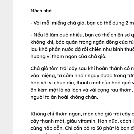
Mách nhỏ:
- Với mỗi miếng chả giò, bạn có thể dùng 2 
- Nếu lỡ làm quá nhiều, bạn có thể chiên sơ q
không khí, bảo quản trong ngăn đông của tủ 
lau khô phần nước đá rồi chiên như bình th
hương vị thơm ngon của chả giò.
Chả giò tôm trái cây sau khi hoàn thành c
vào miệng, ta cảm nhận ngay được trong từng
hợp với vị chua dịu, thanh mát của hoa quả
ăn kèm một lá xà lách và vài cọng rau thơm,
người ta ăn hoài không chán.
Không chỉ thơm ngon, món chả giò trái cây c
cây thanh mát, giàu vitamin. Hơn nữa, cách 
cùng hấp dẫn. Chỉ cần bỏ ra 30 phút là bạn đ