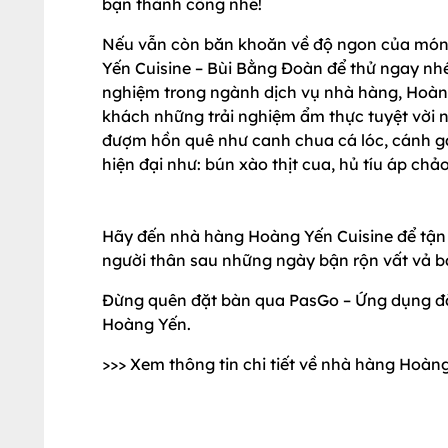
bạn thành công nhé!
Nếu vẫn còn băn khoăn về độ ngon của món 
Yến Cuisine – Bùi Bằng Đoàn để thử ngay nh
nghiệm trong ngành dịch vụ nhà hàng, Hoàng
khách những trải nghiệm ẩm thực tuyệt vời 
đượm hồn quê như canh chua cá lóc, cánh g
hiện đại như: bún xào thịt cua, hủ tíu áp chảo.
Hãy đến nhà hàng Hoàng Yến Cuisine để tận 
người thân sau những ngày bận rộn vất vả b
Đừng quên đặt bàn qua PasGo – Ứng dụng đặt
Hoàng Yến.
>>> Xem thông tin chi tiết về nhà hàng Hoàn