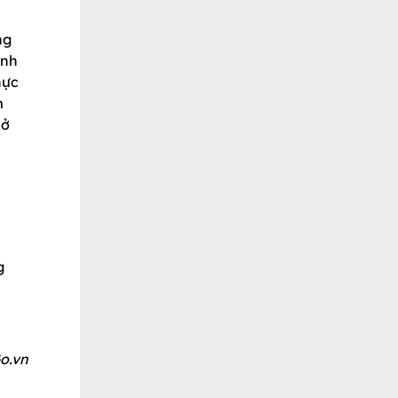
ng
inh
hực
m
hở
g
o.vn