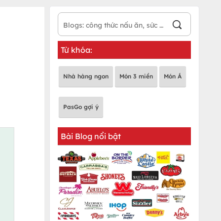
Từ khóa:
Nhà hàng ngon
Món 3 miền
Món Á
PasGo gợi ý
Bài Blog nổi bật