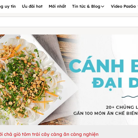
g uy tín
Ưu đãi hot
Mới nhất
Tin tức & Blog
Video PasGo
ới chả giò tôm trái cây càng ăn càng nghiện