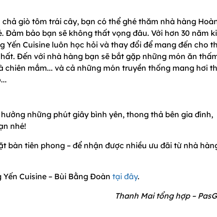
chả giò tôm trái cây, bạn có thể ghé thăm nhà hàng Hoà
é. Đảm bảo bạn sẽ không thất vọng đâu. Với hơn 30 năm k
 Yến Cuisine luôn học hỏi và thay đổi để mang đến cho t
nhất. Đến với nhà hàng bạn sẽ bắt gặp những món ăn thấ
à chiên mắm... và cả những món truyền thống mang hơi t
..
hưởng những phút giây bình yên, thong thả bên gia đình,
ạn nhé!
 bàn tiên phong – để nhận được nhiều ưu đãi từ nhà hàn
g Yến Cuisine – Bùi Bằng Đoàn
tại đây
.
Thanh Mai tổng hợp – PasG