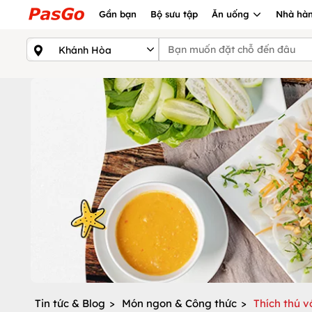
Gần bạn
Bộ sưu tập
Ăn uống
Nhà hàn
Tin tức & Blog
>
Món ngon & Công thức
>
Thích thú v