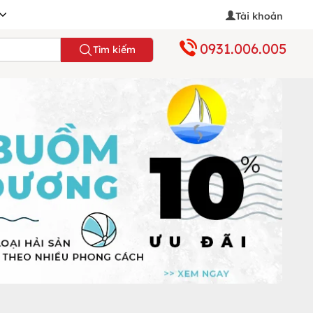
Tài khoản
0931.006.005
Tìm kiếm