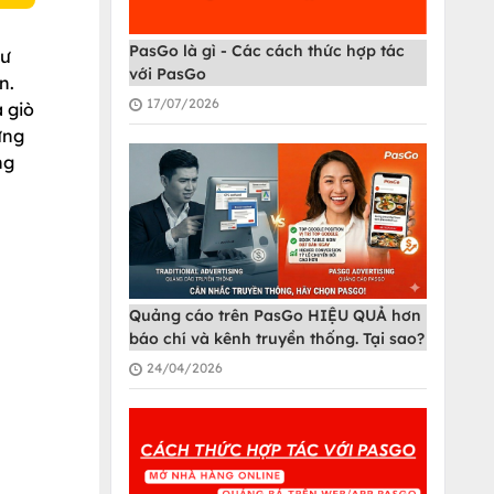
PasGo là gì - Các cách thức hợp tác
hư
với PasGo
n.
17/07/2026
 giò
ưng
ng
Quảng cáo trên PasGo HIỆU QUẢ hơn
báo chí và kênh truyền thống. Tại sao?
24/04/2026