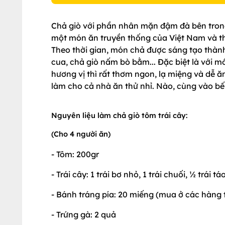
Chả giò với phần nhân mặn đậm đà bên trong
một món ăn truyền thống của Việt Nam và thư
Theo thời gian, món chả được sáng tạo thành 
cua, chả giò nấm bò bằm... Đặc biệt là với m
hương vị thì rất thơm ngon, lạ miệng và dễ ă
làm cho cả nhà ăn thử nhỉ. Nào, cùng vào b
Nguyên liệu làm chả giò tôm trái cây:
(Cho 4 người ăn)
- Tôm: 200gr
- Trái cây: 1 trái bơ nhỏ, 1 trái chuối, ½ trái táo
- Bánh tráng pía: 20 miếng (mua ở các hàng t
- Trứng gà: 2 quả