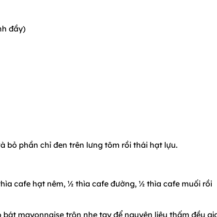
nh đầy)
à bỏ phần chỉ đen trên lưng tôm rồi thái hạt lựu.
hìa cafe hạt nêm, ½ thìa cafe đường, ½ thìa cafe muối rồi
ào bát mayonnaise trộn nhẹ tay để nguyên liệu thấm đều gia