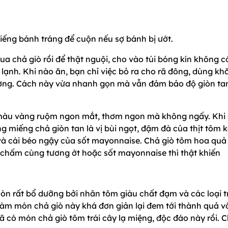
miếng bánh tráng để cuộn nếu sợ bánh bị ướt.
ua chả giò rồi để thật nguội, cho vào túi bóng kín không c
lạnh. Khi nào ăn, bạn chỉ việc bỏ ra cho rã đông, dùng kh
ường. Cách này vừa nhanh gọn mà vẫn đảm bảo độ giòn ta
ó màu vàng ruộm ngon mắt, thơm ngon mà không ngấy. Khi
 miếng chả giòn tan là vị bùi ngọt, đậm đà của thịt tôm k
 và cái béo ngậy của sốt mayonnaise. Chả giò tôm hoa qu
 chấm cùng tương ớt hoặc sốt mayonnaise thì thật khiến
òn rất bổ dưỡng bởi nhân tôm giàu chất đạm và các loại t
làm món chả giò này khá đơn giản lại đem tới thành quả v
ã có món chả giò tôm trái cây lạ miệng, độc đáo này rồi. 