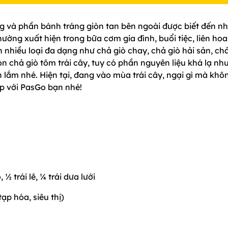
 và phần bánh tráng giòn tan bên ngoài được biết đến n
ờng xuất hiện trong bữa cơm gia đình, buổi tiệc, liên hoa
nhiều loại đa dạng như chả giò chay, chả giò hải sản, chả
ón chả giò tôm trái cây, tuy có phần nguyên liệu khá lạ nh
n lắm nhé. Hiện tại, đang vào mùa trái cây, ngại gì mà khô
ếp với PasGo bạn nhé!
, ½ trái lê, ¼ trái dưa lưới
ạp hóa, siêu thị)