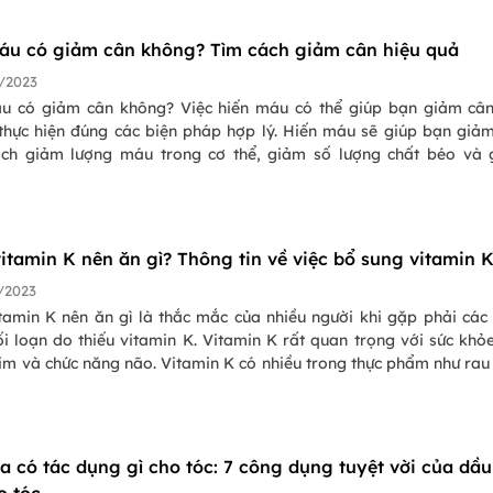
 dưỡng, giúp bạn giảm cân an toàn và hiệu quả. Hãy tham khảo
 sáng cho người giảm cân của PasGo ngay hôm nay để bắt đầu c
áu có giảm cân không? Tìm cách giảm cân hiệu quả
hợp lý và giảm cân hiệu quả!
/2023
u có giảm cân không? Việc hiến máu có thể giúp bạn giảm câ
thực hiện đúng các biện pháp hợp lý. Hiến máu sẽ giúp bạn giả
ch giảm lượng máu trong cơ thể, giảm số lượng chất béo và
ỡ trong máu. Tuy nhiên, việc hiến máu không phải là một phương
n an toàn và hiệu quả. Bạn cần phải tìm hiểu kỹ hơn về các biện
n an toàn và hiệu quả hơn. Hãy cùng tìm hiểu rõ hơn về việc hiế
 cân không và cách giảm cân an toàn.
vitamin K nên ăn gì? Thông tin về việc bổ sung vitamin 
/2023
tamin K nên ăn gì là thắc mắc của nhiều người khi gặp phải các 
i loạn do thiếu vitamin K. Vitamin K rất quan trọng với sức khỏ
tim và chức năng não. Vitamin K có nhiều trong thực phẩm như ra
m, dầu và ngũ cốc.
a có tác dụng gì cho tóc: 7 công dụng tuyệt vời của dầu