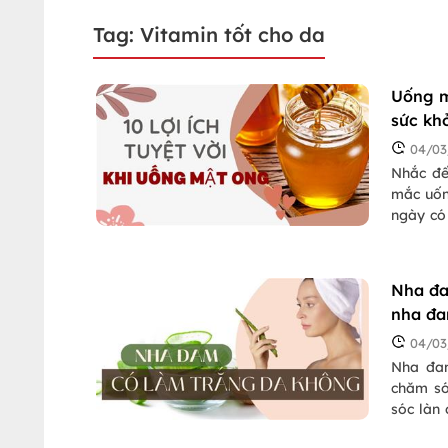
Tag: Vitamin tốt cho da
Uống mậ
sức kh
04/03
Nhắc đế
mắc uốn
ngày có
giảm cho
khi uốn
Nha đa
nha đ
04/03
Nha đam
chăm só
sóc làn
da bằng