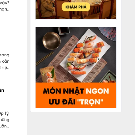
 vậy?
 mạnh
a dầu
trong
n cần
triệu
n bài
ng và
ân
p lý.
những
dưỡng
, đầy