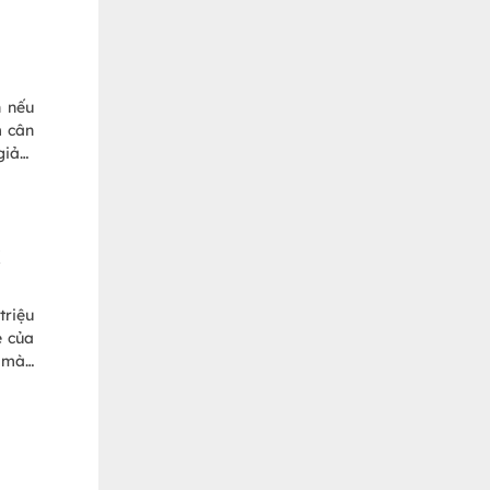
 thực
hế độ
n nếu
m cân
 giảm
 pháp
 pháp
n máu
K
triệu
e của
u màu