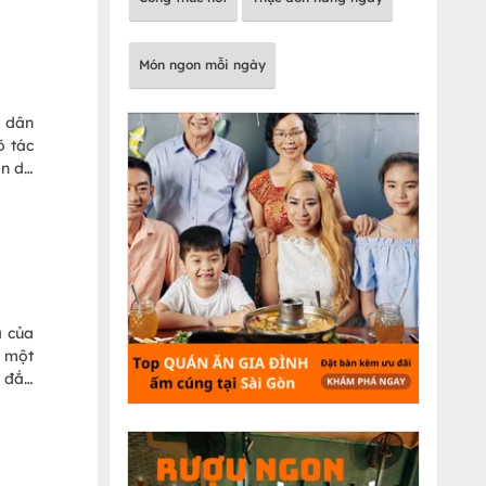
không
Món ngon mỗi ngày
c dân
õ tác
àn da
 dụng
a của
- một
p đắp
 ngừa
h đắp
i nhà