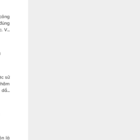
 công
 đúng
c. Và
những
u
ợc sử
 chăm
a dầu
n da.
 nhắc
nhé!
c
ôn là