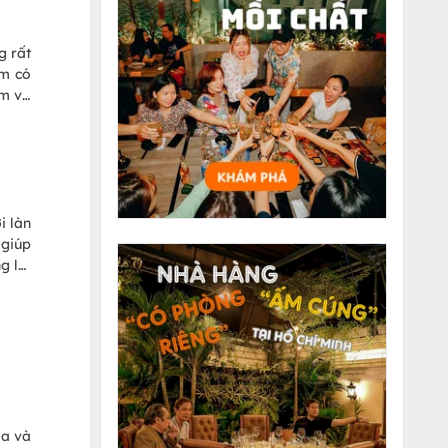
g rất
am có
am và
hé!
i làn
 giúp
g lợi
m nha
da và