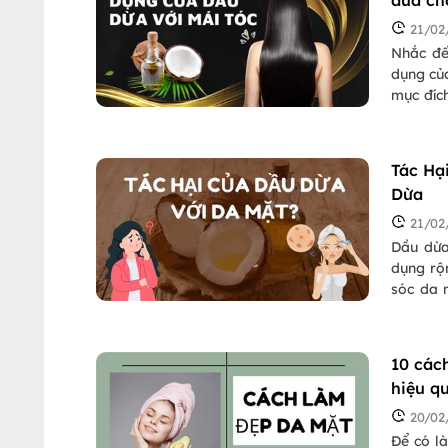
dừa ch
21/02
Nhắc đế
dụng của
mục đích
trong b
công dụ
Tác Hạ
Dừa
21/02
Dầu dừa
dụng rộn
sóc da 
dừa đem
Chúng t
xem có n
10 các
hiệu q
20/02
Để có l