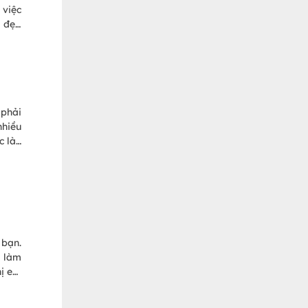
 việc
m đẹp
p đơn
ẻ đẹp
 phải
nhiều
c làn
a mặt
 bạn.
à làm
hị em
 dụng
!