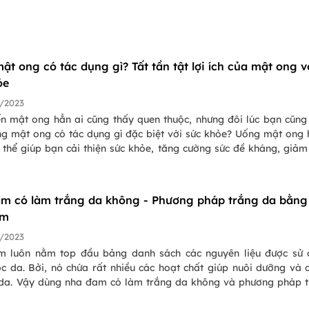
t ong có tác dụng gì? Tất tần tật lợi ích của mật ong v
ỏe
/2023
n mật ong hẳn ai cũng thấy quen thuộc, nhưng đôi lúc bạn cũng
g mật ong có tác dụng gì đặc biệt với sức khỏe? Uống mật ong
 thể giúp bạn cải thiện sức khỏe, tăng cường sức đề kháng, giảm
lesterol, giảm đau,... Hãy cùng Pasgo tìm hiểu rõ hơn về những lợ
g mật ong nhé!
m có làm trắng da không - Phương pháp trắng da bằng
am
/2023
 luôn nằm top đầu bảng danh sách các nguyên liệu được sử 
c da. Bởi, nó chứa rất nhiều các hoạt chất giúp nuôi dưỡng và
 da. Vậy dùng nha đam có làm trắng da không và phương pháp 
 nha đam là gì? Có lẽ nhiều chị em đang có cùng một thắc mắc