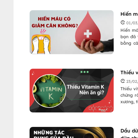
đủ dinh
đơn bữa
Hiến m
ăn uống 
01/03
Hiến má
bạn đã 
bằng cá
lượng m
giảm câ
giảm câ
có giảm
Thiếu 
23/02
Thiếu vi
chứng rố
xương, 
xanh đậ
Dầu dừ