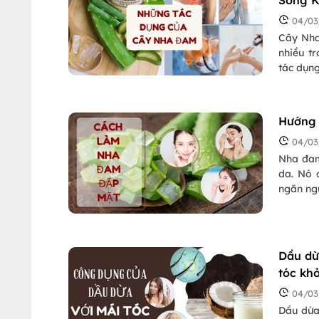
Sống K
04/03
Cây Nha 
nhiều t
tác dụng
lợi ích 
Hướng 
04/03
Nha đam 
da. Nó 
ngăn ngừ
ích mà 
đam đắp 
Dầu dừ
tóc kh
04/03
Dầu dừa