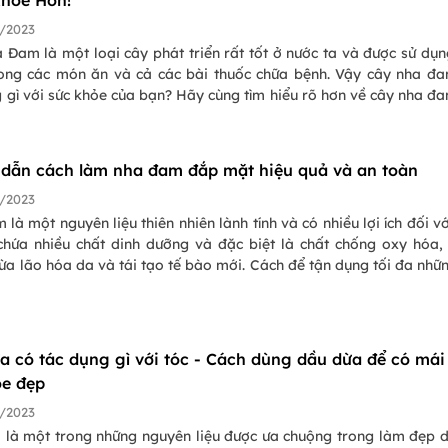
hỏe Hơn!
/2023
Đam là một loại cây phát triển rất tốt ở nước ta và được sử dụn
rong các món ăn và cả các bài thuốc chữa bệnh. Vậy cây nha đ
 gì với sức khỏe của bạn? Hãy cùng tìm hiểu rõ hơn về cây nha đ
của nó đem lại cho sức khỏe để bạn có thể sử dụng đúng mục đích n
dẫn cách làm nha đam đắp mặt hiệu quả và an toàn
/2023
là một nguyên liệu thiên nhiên lành tính và có nhiều lợi ích đối vớ
chứa nhiều chất dinh dưỡng và đặc biệt là chất chống oxy hóa,
a lão hóa da và tái tạo tế bào mới. Cách để tận dụng tối đa nhữn
nha đam đem lại đó là đắp mặt nạ. Dưới đây là một số cách là
mặt nạ kết hợp với những nguyên liệu tốt cho da khác.
a có tác dụng gì với tóc - Cách dùng dầu dừa để có mái
ỏe đẹp
/2023
 là một trong những nguyên liệu được ưa chuộng trong làm đẹp 