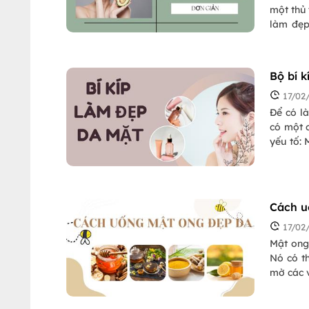
một thủ 
làm đẹp
phù hợp
giản đượ
mà không
Bộ bí 
17/02
Để có l
có một c
yếu tố: 
da như 
được Pas
Cách u
17/02
Mật ong
Nó có th
mờ các 
quan tâ
mật ong 