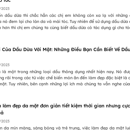
o tóc
/2023
n dầu dừa thì chắc hẳn các chị em không còn xa lạ với những
 nó đem lại cho làn da và mái tóc. Tuy nhiên để sử dụng dầu dừa
 hơn thì chị em chúng ta cùng biết dầu dừa có tác dụng gì cho tó
ài blog ngày hôm nay chúng ta sẽ cùng đi tìm hiểu tất tần tật 
ng mà “thần dược” dầu dừa đem lại cho mái tóc nhé!
i Của Dầu Dừa Với Mặt: Những Điều Bạn Cần Biết Về Dầ
/2023
 là một trong những loại dầu thông dụng nhất hiện nay. Nó đư
g rãi trong các từ việc chế biến món ăn đến làm đẹp đặc biệt là
mặt. Tuy nhiên, bên cạnh những lợi ích mà chúng ta vẫn nghe củ
 lại cho làn da nó lại tiềm ẩn những tác hại không tốt đến là
a cùng đi tìm hiểu những tác hại của dầu dừa với mặt để bạn cân
ên sử dụng dầu dừa trong liệu trình chăm sóc da của mình không 
h làm đẹp da mặt đơn giản tiết kiệm thời gian nhưng cự
uả
/2023
àn da mịn màng, sáng bóng và trẻ trung, việc làm đẹp da mặt lu