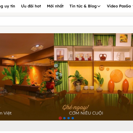
g uy tín
Ưu đãi hot
Mới nhất
Tin tức & Blog
Video PasGo