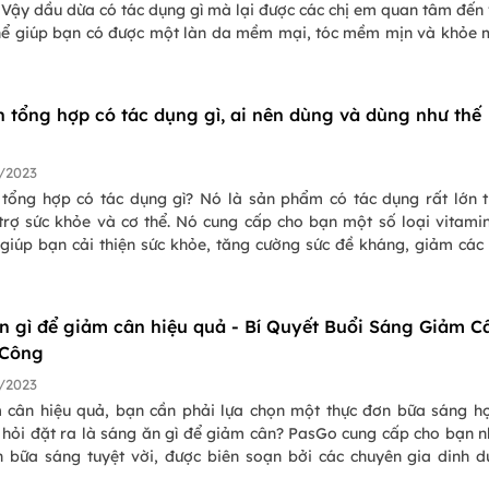
 Vậy dầu dừa có tác dụng gì mà lại được các chị em quan tâm đến
hể giúp bạn có được một làn da mềm mại, tóc mềm mịn và khỏe
 Hôm nay chúng ta sẽ cùng đi tìm hiểu kỹ hơn những công dụng củ
mái tóc cũng như cách sử dụng nó nhé!
n tổng hợp có tác dụng gì, ai nên dùng và dùng như thế
/2023
 tổng hợp có tác dụng gì? Nó là sản phẩm có tác dụng rất lớn 
 trợ sức khỏe và cơ thể. Nó cung cấp cho bạn một số loại vitami
 giúp bạn cải thiện sức khỏe, tăng cường sức đề kháng, giảm các 
iên quan đến tuổi già và còn nhiều hơn nữa. Vậy mời bạn đón đó
i đây để hiểu rõ hơn về vitamin tổng hợp cũng như những công dụ
dụng.
n gì để giảm cân hiệu quả - Bí Quyết Buổi Sáng Giảm C
 Công
/2023
 cân hiệu quả, bạn cần phải lựa chọn một thực đơn bữa sáng hợ
 hỏi đặt ra là sáng ăn gì để giảm cân? PasGo cung cấp cho bạn 
n bữa sáng tuyệt vời, được biên soạn bởi các chuyên gia dinh 
u Việt Nam. Chúng tôi cung cấp các thực đơn bữa sáng đa dạng