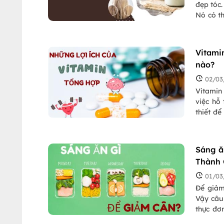
đẹp tóc.
Nó có t
hơn,...
dừa với 
Vitami
nào?
02/03
Vitamin
việc hỗ
thiết để
chứng l
biết dướ
cách sử 
Sáng ă
Thành
01/03
Để giảm
Vậy câu
thực đơ
hàng đầ