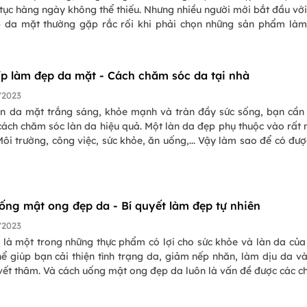
tục hàng ngày không thể thiếu. Nhưng nhiều người mới bắt đầu với
 da mặt thường gặp rắc rối khi phải chọn những sản phẩm là
 và biết cách sử dụng chúng. Tuy nhiên với những cách làm đẹ
c chia sẻ trong bài viết dưới đây sẽ giúp bạn có được làm da tr
 tốn quá nhiều thời gian, chi phí.
kíp làm đẹp da mặt - Cách chăm sóc da tại nhà
/2023
àn da mặt trắng sáng, khỏe mạnh và tràn đầy sức sống, bạn cần
ách chăm sóc làn da hiệu quả. Một làn da đẹp phụ thuộc vào rất 
Môi trường, công việc, sức khỏe, ăn uống,... Vậy làm sao để có đượ
mình mong muốn? Bạn hãy tham khảo ngay bộ bí kíp làm đẹp d
go tìm hiểu và tổng hợp dưới đây nhé!
ống mật ong đẹp da - Bí quyết làm đẹp tự nhiên
/2023
 là một trong những thực phẩm có lợi cho sức khỏe và làn da của
ể giúp bạn cải thiện tình trạng da, giảm nếp nhăn, làm dịu da v
vết thâm. Và cách uống mật ong đẹp da luôn là vấn đề được các c
m. Vậy trong bài viết ngày hôm nay chúng ta cùng tìm hiểu công
mang lại cho làn da là gì và công thức làm nước uống đẹp da nhé