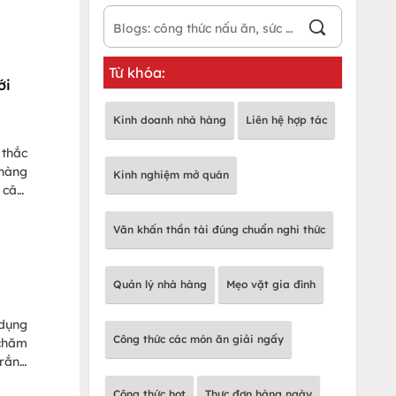
Từ khóa:
ới
Kinh doanh nhà hàng
Liên hệ hợp tác
 thắc
 hàng
Kinh nghiệm mở quán
 cân,
i ích
Văn khấn thần tài đúng chuẩn nghi thức
Quản lý nhà hàng
Mẹo vặt gia đình
dụng
Công thức các món ăn giải ngấy
 chăm
trắng
 phía
Công thức hot
Thực đơn hàng ngày