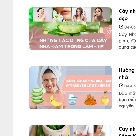
trên. V
và bằng
Cây nh
đẹp
04/03
Cây Nha
gian, đ
dụng củ
và tóc k
gì trong
Hướng 
nhà
04/03
Đắp mặt
bạn mỗi
nguyên 
mặt nạ 
nám và 
mặt nạ 
Cây nh
nhé!