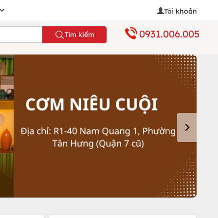
Tài khoản
0931.006.005
Tìm kiếm