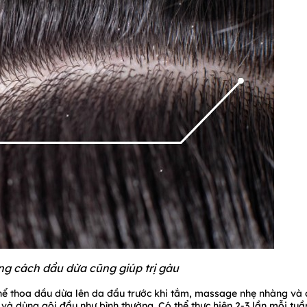
g cách dầu dừa cũng giúp trị gàu
thể thoa dầu dừa lên da đầu trước khi tắm, massage nhẹ nhàng và 
 và dùng gội đầu như bình thường. Có thể thực hiện 2-3 lần mỗi tuầ