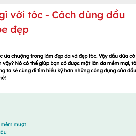
gì với tóc - Cách dùng dầu
ỏe đẹp
c ưa chuộng trong làm đẹp da và đẹp tóc. Vậy dầu dừa có
n vậy? Nó có thể giúp bạn có được một làn da mềm mại, t
g ta sẽ cùng đi tìm hiểu kỹ hơn những công dụng của dầ
hé!
óc mềm mượt
gàu