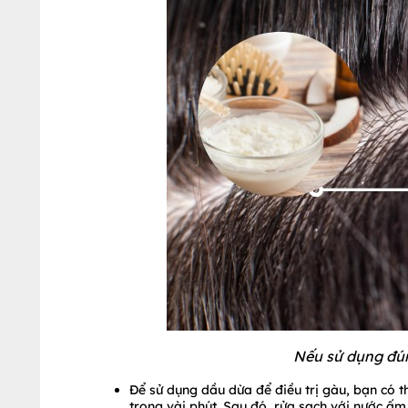
Nếu sử dụng đún
Để sử dụng dầu dừa để điều trị gàu, bạn có 
trong vài phút. Sau đó, rửa sạch với nước ấm