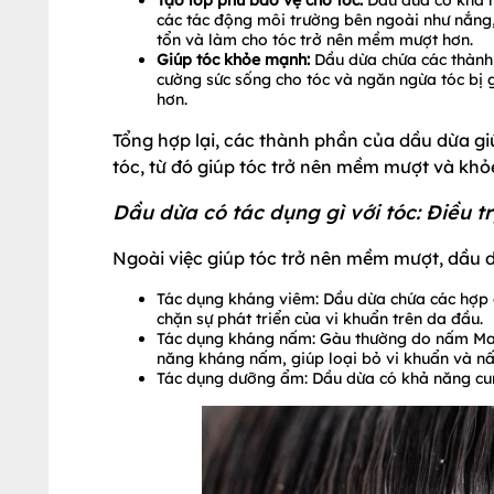
Tạo lớp phủ bảo vệ cho tóc:
Dầu dừa có khả n
các tác động môi trường bên ngoài như nắng, 
tổn và làm cho tóc trở nên mềm mượt hơn.
Giúp tóc khỏe mạnh:
Dầu dừa chứa các thành 
cường sức sống cho tóc và ngăn ngừa tóc bị
hơn.
Tổng hợp lại, các thành phần của dầu dừa g
tóc, từ đó giúp tóc trở nên mềm mượt và kh
Dầu dừa có tác dụng gì với tóc: Điều tr
Ngoài việc giúp tóc trở nên mềm mượt, dầu dừ
Tác dụng kháng viêm: Dầu dừa chứa các hợp 
chặn sự phát triển của vi khuẩn trên da đầu.
Tác dụng kháng nấm: Gàu thường do nấm Malas
năng kháng nấm, giúp loại bỏ vi khuẩn và n
Tác dụng dưỡng ẩm: Dầu dừa có khả năng cun