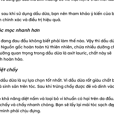
ện sau khi sử dụng dầu dừa, bạn nên tham khảo ý kiến của 
 chính xác và điều trị hiệu quả.
tóc mọc nhanh hơn
 đang đau đầu không biết phải làm thế nào. Vậy thì dầu dừ
. Nguồn gốc hoàn toàn từ thiên nhiên, chứa nhiều dưỡng c
ưỡng quan trọng trong dầu dừa là axit lauric, chất này sẽ
ch hoàn hảo.
iệt chấy
 dầu dừa là sự lựa chọn tốt nhất. Vì dầu dừa rất giàu chất 
 sinh sản trên tóc. Sau khi trứng chấy được đẻ và dính và
 khả năng diệt nấm và loại bỏ vi khuẩn có hại trên da đầu
chấy và chấy nhanh chóng. Bạn sẽ lấy lại mái tóc sạch đẹ
mình phải chịu đựng.