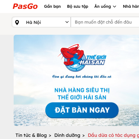
Gần bạn
Bộ sưu tập
Ăn uống
Nhà hàn
Tin tức & Blog
>
Dinh dưỡng
>
Dầu dừa có tác dụng g