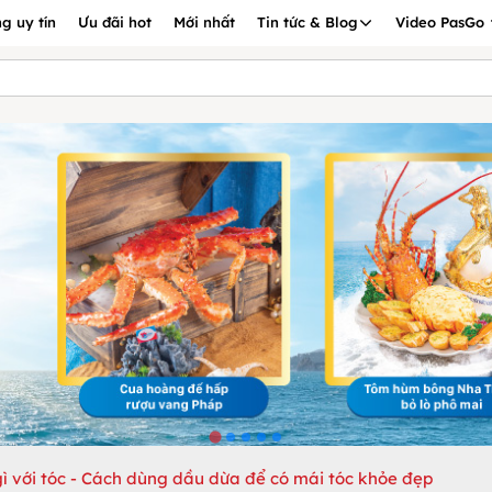
g uy tín
Ưu đãi hot
Mới nhất
Tin tức & Blog
Video PasGo
ì với tóc - Cách dùng dầu dừa để có mái tóc khỏe đẹp