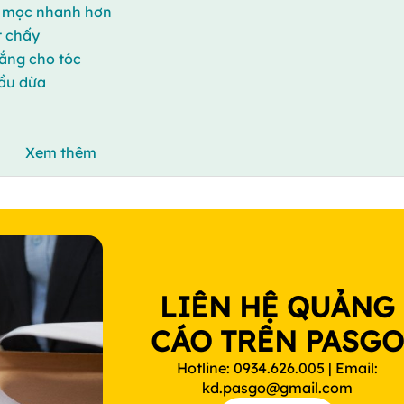
óc mọc nhanh hơn
t chấy
nắng cho tóc
ầu dừa
Xem thêm
LIÊN HỆ QUẢNG
CÁO TRÊN PASG
Hotline: 0934.626.005 | Email:
kd.pasgo@gmail.com