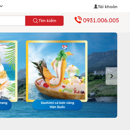
Tài khoản
0931.006.005
Tìm kiếm