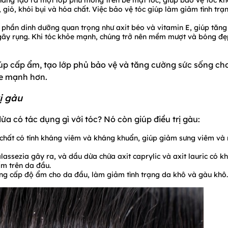
ăng tạo ra một lớp phủ mỏng trên bề mặt tóc, giúp bảo vệ tóc kh
gió, khói bụi và hóa chất. Việc bảo vệ tóc giúp làm giảm tình trạ
phần dinh dưỡng quan trọng như axit béo và vitamin E, giúp tăng
 gãy rụng. Khi tóc khỏe mạnh, chúng trở nên mềm mượt và bóng đẹ
iúp cấp ẩm, tạo lớp phủ bảo vệ và tăng cường sức sống ch
ỏe mạnh hơn.
ị gàu
a có tác dụng gì với tóc? Nó còn giúp điều trị gàu:
chất có tính kháng viêm và kháng khuẩn, giúp giảm sưng viêm và
sezia gây ra, và dầu dừa chứa axit caprylic và axit lauric có k
ấm trên da đầu.
g cấp độ ẩm cho da đầu, làm giảm tình trạng da khô và gàu khô.