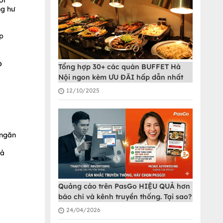
ỏi
ng hư
p
o
Tổng hợp 30+ các quán BUFFET Hà
Nội ngon kèm ƯU ĐÃI hấp dẫn nhất
12/10/2025
 ngăn
hả
Quảng cáo trên PasGo HIỆU QUẢ hơn
báo chí và kênh truyền thống. Tại sao?
24/04/2026