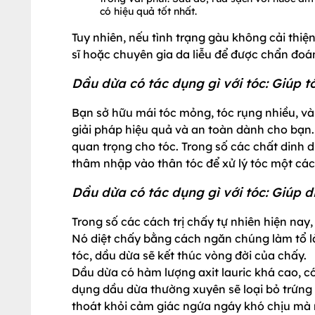
có hiệu quả tốt nhất.
Tuy nhiên, nếu tình trạng gàu không cải thi
sĩ hoặc chuyên gia da liễu để được chẩn đoán
Dầu dừa có tác dụng gì với tóc: Giúp 
Bạn sở hữu mái tóc mỏng, tóc rụng nhiều, và
giải pháp hiệu quả và an toàn dành cho bạn
quan trọng cho tóc. Trong số các chất dinh d
thâm nhập vào thân tóc để xử lý tóc một cá
Dầu dừa có tác dụng gì với tóc: Giúp d
Trong số các cách trị chấy tự nhiên hiện nay,
Nó diệt chấy bằng cách ngăn chúng làm tổ là
tóc, dầu dừa sẽ kết thúc vòng đời của chấy.
Dầu dừa có hàm lượng axit lauric khá cao, có
dụng dầu dừa thường xuyên sẽ loại bỏ trứng 
thoát khỏi cảm giác ngứa ngáy khó chịu mà 