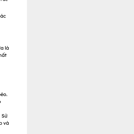
bác
a là
hất
béo.
o
. Sử
p và