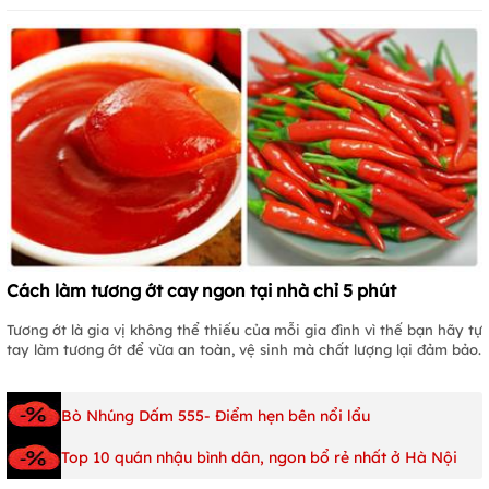
Cách làm tương ớt cay ngon tại nhà chỉ 5 phút
Tương ớt là gia vị không thể thiếu của mỗi gia đình vì thế bạn hãy tự
tay làm tương ớt để vừa an toàn, vệ sinh mà chất lượng lại đảm bảo.
Bò Nhúng Dấm 555- Điểm hẹn bên nổi lẩu
Top 10 quán nhậu bình dân, ngon bổ rẻ nhất ở Hà Nội