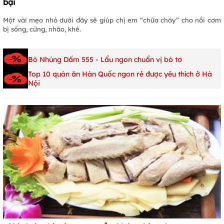
bại
Một vài mẹo nhỏ dưới đây sẽ giúp chị em “chữa cháy” cho nồi cơm
bị sống, cứng, nhão, khê.
Bò Nhúng Dấm 555 - Lẩu ngon chuẩn vị bò tơ
Top 10 quán ăn Hàn Quốc ngon rẻ được yêu thích ở Hà
Nội