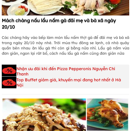
Mách chàng nấu lẩu nấm gà đãi mẹ và bà xã ngày
20/10
Các chàng hãy vào bếp làm món lẩu nấm thịt gà để đãi mẹ và bà xã
trong ngày 20/10 này nhé. Trời mùa thu đông se lạnh, cả nhà quây
quần bên nhau ăn lẩu gà thì còn gì bằng nữa nhỉ. Lẩu gà nấm vừa
đơn giản, ngon lại rât bổ, cách nấu lẩu gà nấm cũng đơn giản nữa
Nhận ưu đãi khi đến Pizza Pepperonis Nguyễn Chí
Thanh
Top Buffet giảm giá, khuyến mại đang hot nhất ở Hà
Nội