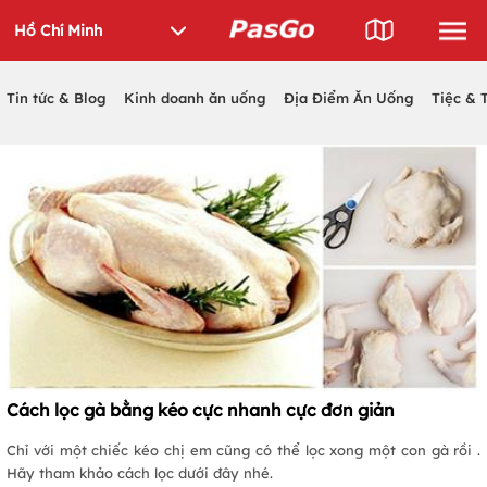
Tin tức & Blog
Kinh doanh ăn uống
Địa Điểm Ăn Uống
Tiệc & 
Cách lọc gà bằng kéo cực nhanh cực đơn giản
Chỉ với một chiếc kéo chị em cũng có thể lọc xong một con gà rồi .
Hãy tham khảo cách lọc dưới đây nhé.