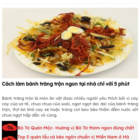
Cách làm bánh tráng trộn ngon tại nhà chỉ với 5 phút
Bánh tráng trộn là món ăn vặt được nhiều người yêu thích bởi vị cay
cay của sa tế, chua chua của xoài, ngọt ngọt dai dai của bánh tráng
trộn, thịt bò khô cay xè hoặc trứng cút beo béo thấm đẫm nước sốt
chua ngọt hấp dẫn vô cùng.
Bò Tơ Quán Mộc- Hương vị Bò Tơ thơm ngon đúng chất
Top 5 quán lẩu cá kèo ngôn chuẩn vị Miền Nam ở Hà