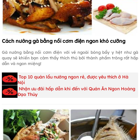
Cách nướng gà bằng nồi cơm điện ngon khó cưỡng
Gà nướng bằng nồi cơm điện với vẻ ngoài bóng bẩy y hệt như gà
quay sẽ khiến bạn cảm thấy thích thú bởi thành phẩm trông rất hấp
dẫn và ngon miệng!
Top 10 quán lẩu nướng ngon rẻ, được yêu thích ở Hà
Nội
Nhận ưu đãi hấp dẫn khi đến với Quán Ăn Ngon Hoàng
Đạo Thúy