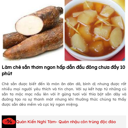
Làm chè sắn thơm ngon hấp dẫn đầu đông chưa đầy 10
phút
Chè sắn được biết đến là món ăn dân dã, bình dị nhưng được rất
nhiều mọi người yêu thích và tin chọn. Với sự kết hợp từ những củ
sắn ta mộc mạc nấu lên với ít gừng tươi vài thìa bột sắn dây và
đường tạo ra sự thanh mát nhưng khi thưởng thức chúng ta thấy
được sắn dẻo mềm và cực kỳ ngon miệng.
Quán Kiến Nghi Tàm- Quán nhậu côn trùng độc đáo