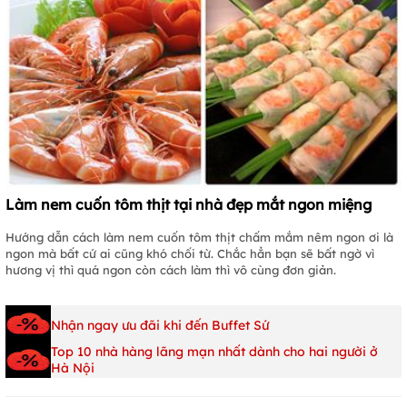
Làm nem cuốn tôm thịt tại nhà đẹp mắt ngon miệng
Hướng dẫn cách làm nem cuốn tôm thịt chấm mắm nêm ngon ơi là
ngon mà bất cứ ai cũng khó chối từ. Chắc hẳn bạn sẽ bất ngờ vì
hương vị thì quá ngon còn cách làm thì vô cùng đơn giản.
Nhận ngay ưu đãi khi đến Buffet Sứ
Top 10 nhà hàng lãng mạn nhất dành cho hai người ở
Hà Nội