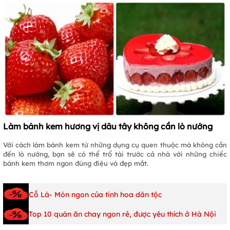
Làm bánh kem hương vị dâu tây không cần lò nướng
Với cách làm bánh kem từ những dụng cụ quen thuộc mà không cần
đến lò nướng, bạn sẽ có thể trổ tài trước cả nhà với những chiếc
bánh kem thơm ngon đúng điệu và đẹp mắt.
Cỗ Lá- Món ngon của tinh hoa dân tộc
Top 10 quán ăn chay ngon rẻ, được yêu thích ở Hà Nội