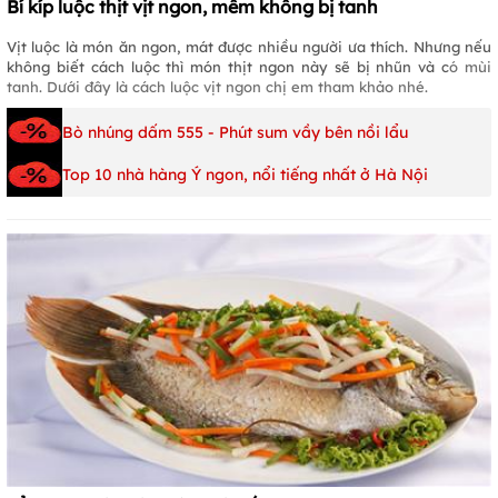
Bí kíp luộc thịt vịt ngon, mềm không bị tanh
Vịt luộc là món ăn ngon, mát được nhiều người ưa thích. Nhưng nếu
không biết cách luộc thì món thịt ngon này sẽ bị nhũn và c
ó mùi
tanh. Dưới đây là cách luộc vịt ngon chị em tham khảo nhé.
Bò nhúng dấm 555 - Phút sum vầy bên nồi lẩu
Top 10 nhà hàng Ý ngon, nổi tiếng nhất ở Hà Nội