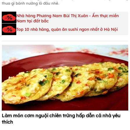
thua gì bánh nướng lò đâu nhé.
Nhà hàng Phương Nam Bùi Thị Xuân - Ẩm thực miền
Nam tại đất bắc
Top 10 nhà hàng, quán ăn sushi ngon nhất ở Hà Nội
Làm món cơm nguội chiên trứng hấp dẫn cả nhà yêu
thích