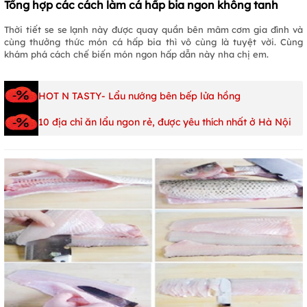
Tổng hợp các cách làm cá hấp bia ngon không tanh
Thời tiết se se lạnh này được quay quần bên mâm cơm gia đình và
cùng thưởng thức món cá hấp bia thì vô cùng là tuyệt vời. Cùng
khám phá cách chế biến món ngon hấp dẫn này nha chị em.
HOT N TASTY- Lẩu nướng bên bếp lửa hồng
10 địa chỉ ăn lẩu ngon rẻ, được yêu thích nhất ở Hà Nội