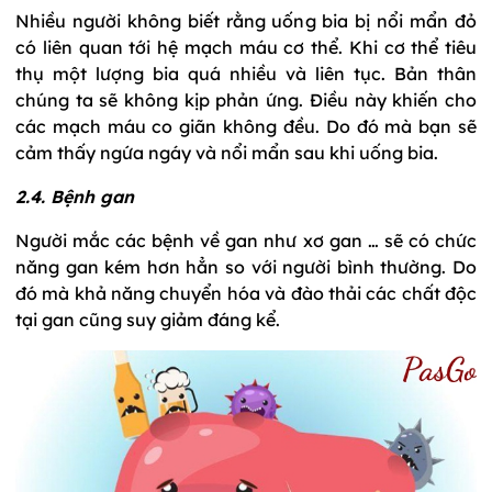
Nhiều người không biết rằng uống bia bị nổi mẩn đỏ
có liên quan tới hệ mạch máu cơ thể. Khi cơ thể tiêu
thụ một lượng bia quá nhiều và liên tục. Bản thân
chúng ta sẽ không kịp phản ứng. Điều này khiến cho
các mạch máu co giãn không đều. Do đó mà bạn sẽ
cảm thấy ngứa ngáy và nổi mẩn sau khi uống bia.
2.4. Bệnh gan
Người mắc các bệnh về gan như xơ gan … sẽ có chức
năng gan kém hơn hẳn so với người bình thường. Do
đó mà khả năng chuyển hóa và đào thải các chất độc
tại gan cũng suy giảm đáng kể.