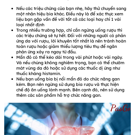
Nếu các triệu chứng của bạn nhẹ, hãy thử chuyển sang
một nhãn hiệu bia khác. Điều này là để xác thực xem
liệu bạn gặp vấn đề với tất cả các loại hay chỉ 1 vài
loại nhất định
Trong nhiều trường hợp, chỉ cần ngừng uống rượu thì
các triệu chứng sẽ tự hết. Đối với những người có phản
ứng da với rượu, lời khuyên tốt nhất là nên tránh hoàn
toàn rượu hoặc giảm thiểu lượng tiêu thụ để ngăn
phản ứng xảy ra ngay từ đầu.
Mẩn đỏ có thể kéo dài trong vài phút hoặc vài ngày.
Và nếu chúng không nghiêm trọng, bạn có thể chườm
mát vùng da đó hoặc sử dụng các thuốc dị ứng như
thuốc kháng histamin.
Nếu bạn uống bia bị nổi mẩn đỏ do chức năng gan
kém. Bạn nên ngừng sử dụng bia rượu và thực hiện
chế độ ăn uống lành mạnh. Bên cạnh đó, nên sử dụng
thêm các sản phẩm hỗ trợ chức năng gan.