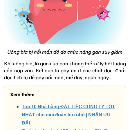
Uống bia bị nổi mẩn đỏ do chức năng gan suy giảm
Khi uống bia, lá gan của bạn không thể xử lý hết lượng
cồn nạp vào. Kết quả là gây ùn ứ các chất độc. Chất
độc tích tụ dễ gây nổi mẩn, mề đay, ngứa ngáy…
Xem thêm:
Top 10 Nhà hàng ĐẶT TIỆC CÔNG TY TỐT
NHẤT cho mọi đoàn lớn nhỏ | NHẬN ƯU
ĐÃI