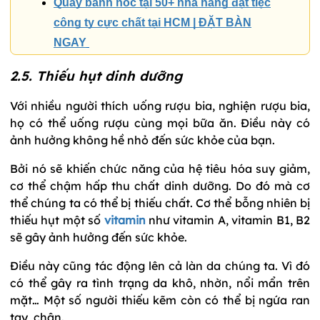
Quẩy banh nóc tại 50+ nhà hàng đặt tiệc
công ty cực chất tại HCM | ĐẶT BÀN
NGAY
2.5. Thiếu hụt dinh dưỡng
Với nhiều người thích uống rượu bia, nghiện rượu bia,
họ có thể uống rượu cùng mọi bữa ăn. Điều này có
ảnh hưởng không hề nhỏ đến sức khỏe của bạn.
Bởi nó sẽ khiến chức năng của hệ tiêu hóa suy giảm,
cơ thể chậm hấp thu chất dinh dưỡng. Do đó mà cơ
thể chúng ta có thể bị thiếu chất. Cơ thể bỗng nhiên bị
thiếu hụt một số
vitamin
như vitamin A, vitamin B1, B2
sẽ gây ảnh hưởng đến sức khỏe.
Điều này cũng tác động lên cả làn da chúng ta. Vì đó
có thể gây ra tình trạng da khô, nhờn, nổi mẩn trên
mặt… Một số người thiếu kẽm còn có thể bị ngứa ran
tay, chân.