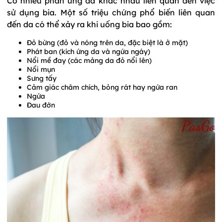
Có nhiều phản ứng da khác nhau liên quan đến việc
sử dụng bia. Một số triệu chứng phổ biến liên quan
đến da có thể xảy ra khi uống bia bao gồm:
Đỏ bừng (đỏ và nóng trên da, đặc biệt là ở mặt)
Phát ban (kích ứng da và ngứa ngáy)
Nổi mề đay (các mảng da đỏ nổi lên)
Nổi mụn
Sưng tấy
Cảm giác châm chích, bỏng rát hay ngứa ran
Ngứa
Đau đớn