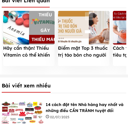
Bài viết Liên quan
Hãy cẩn thận! Thiếu
Điểm mặt Top 3 thuốc
Cách t
Vitamin có thể khiến
trị táo bón cho người
tiêu t
bạn bị thiếu máu.
già tốt nhất hiện nay
phẩm 
Bài viết xem nhiều
14 cách đặt tên Nhà hàng hay nhất và
những điều CẦN TRÁNH tuyệt đối
02/07/2025