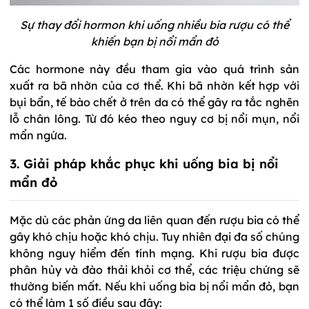
Sự thay đổi hormon khi uống nhiều bia rượu có thể
khiến bạn bị nổi mẩn đỏ
Các hormone này đều tham gia vào quá trình sản
xuất ra bã nhờn của cơ thể. Khi bã nhờn kết hợp với
bụi bẩn, tế bào chết ở trên da có thể gây ra tắc nghẽn
lỗ chân lông. Từ đó kéo theo nguy cơ bị nổi mụn, nổi
mẩn ngứa.
3. Giải pháp khắc phục khi uống bia bị nổi
mẩn đỏ
Mặc dù các phản ứng da liên quan đến rượu bia có thể
gây khó chịu hoặc khó chịu. Tuy nhiên đại đa số chúng
không nguy hiểm đến tính mạng. Khi rượu bia được
phân hủy và đào thải khỏi cơ thể, các triệu chứng sẽ
thường biến mất. Nếu khi uống bia bị nổi mẩn đỏ, bạn
có thể làm 1 số điều sau đây: