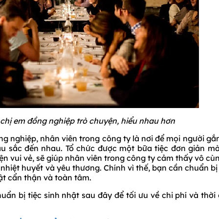
h chị em đồng nghiệp trò chuyện, hiểu nhau hơn
g nghiệp, nhân viên trong công ty là nơi để mọi người gắ
sâu sắc đến nhau. Tổ chức được một bữa tiệc đơn giản m
ện vui vẻ, sẽ giúp nhân viên trong công ty cảm thấy vô cù
 nhiệt huyết và yêu thương. Chính vì thế, bạn cần chuẩn b
ật cẩn thận và toàn tâm.
 bị tiệc sinh nhật sau đây để tối ưu về chi phí và thời 