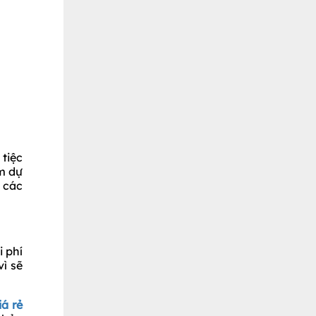
tiệc
am dự
 các
i phí
ì sẽ
iá rẻ