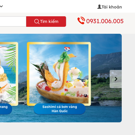
Tài khoản
0931.006.005
Tìm kiếm