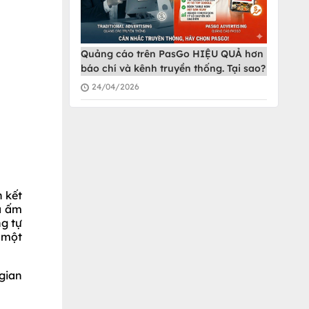
Quảng cáo trên PasGo HIỆU QUẢ hơn
báo chí và kênh truyền thống. Tại sao?
24/04/2026
n kết
à ấm
ng tự
ị một
gian