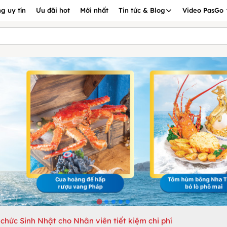
g uy tín
Ưu đãi hot
Mới nhất
Tin tức & Blog
Video PasGo
chức Sinh Nhật cho Nhân viên tiết kiệm chi phí