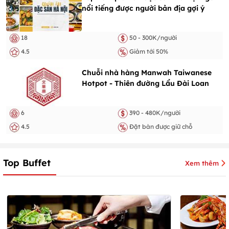
nổi tiếng được người bản địa gợi ý
18
50 - 300K/người
4.5
Giảm tới 50%
Chuỗi nhà hàng Manwah Taiwanese
Hotpot - Thiên đường Lẩu Đài Loan
6
390 - 480K/người
4.5
Đặt bàn được giữ chỗ
Top Buffet
Xem thêm