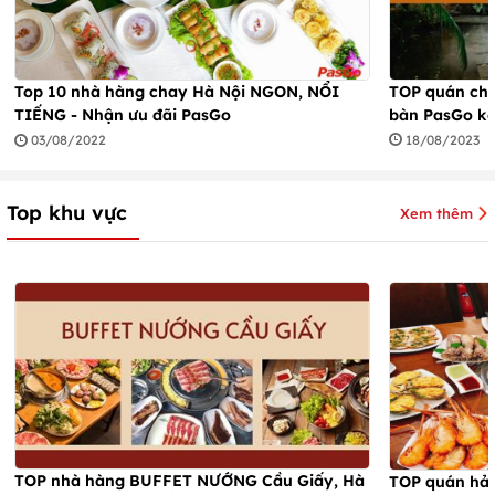
TOP quán cha
Top 10 nhà hàng chay Hà Nội NGON, NỔI
bàn PasGo kè
TIẾNG - Nhận ưu đãi PasGo
18/08/2023
03/08/2022
Top khu vực
Xem thêm
TOP nhà hàng BUFFET NƯỚNG Cầu Giấy, Hà
TOP quán hải