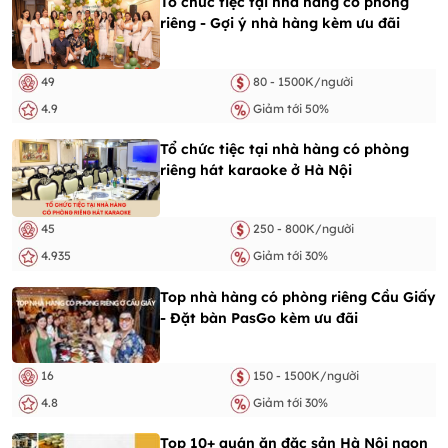
Tổ chức tiệc tại nhà hàng có phòng
riêng - Gợi ý nhà hàng kèm ưu đãi
49
80 - 1500K/người
4.9
Giảm tới 50%
Tổ chức tiệc tại nhà hàng có phòng
riêng hát karaoke ở Hà Nội
45
250 - 800K/người
4.935
Giảm tới 30%
Top nhà hàng có phòng riêng Cầu Giấy
- Đặt bàn PasGo kèm ưu đãi
16
150 - 1500K/người
4.8
Giảm tới 30%
Top 10+ quán ăn đặc sản Hà Nội ngon