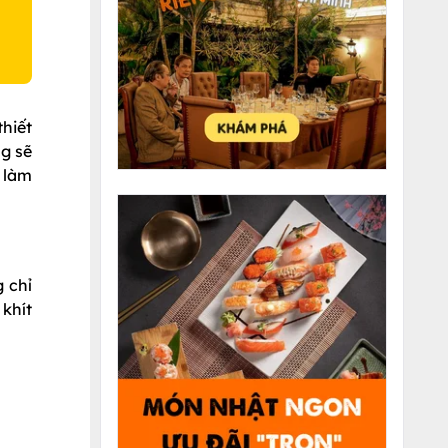
hiết
g sẽ
i làm
 chỉ
khít