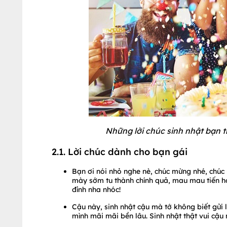
Những lời chúc sinh nhật bạn 
2.1. Lời chúc dành cho bạn gái
Bạn ơi nói nhỏ nghe nè, chúc mừng nhé, chú
mày sớm tu thành chính quả, mau mau tiến ho
đỉnh nha nhóc!
Cậu này, sinh nhật cậu mà tớ không biết gửi 
mình mãi mãi bền lâu. Sinh nhật thật vui cậu 