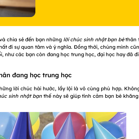
và chia sẻ đến bạn những
lời chúc sinh nhật bạn bè
thân t
ất đi sự quan tâm và ý nghĩa. Đồng thời, chúng mình cũn
ổi, như các bạn còn đang học trung học, đại học hay đã đ
thân đang học trung học
ững lời chúc hài hước, lầy lội là vô cùng phù hợp. Không
chúc sinh nhật bạn
thế này sẽ giúp tình cảm bạn bè khăng 