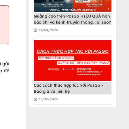
Quảng cáo trên PasGo HIỆU QUẢ hơn
báo chí và kênh truyền thống. Tại sao?
24/04/2026
i gửi
ọ để
Các cách thức hợp tác với PasGo -
Báo giá và liên hệ
21/08/2025