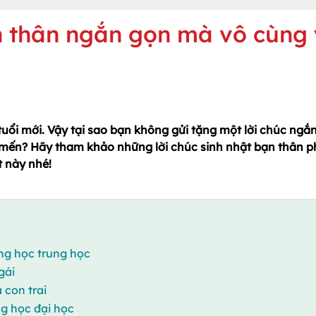
ạn thân ngắn gọn mà vô cùng 
tuổi mới. Vậy tại sao bạn không gửi tặng một lời chúc ngắ
 mến? Hãy tham khảo những lời chúc sinh nhật bạn thân p
t này nhé!
ang học trung học
gái
 con trai
g học đại học