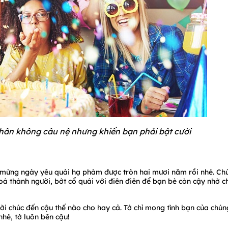
thân không câu nệ nhưng khiến bạn phải bật cười
c mừng ngày yêu quái hạ phàm được tròn hai mươi năm rồi nhé. Ch
á thành người, bớt cổ quái với điên điên để bạn bè còn cậy nhờ c
lời chúc đến cậu thế nào cho hay cả. Tớ chỉ mong tình bạn của chún
nhé, tớ luôn bên cậu!