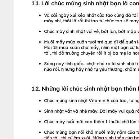
1.1. Lời chúc mừng sinh nhật bạn là con
Và cái ngày xui xẻo nhất của tao cũng đã tới
mày nhỉ, thôi lỡ rồi thì tao tự chúc tao sẽ 
Chúc mày sinh nhật vui vẻ, bớt lùn, bớt mập
Mười mấy mùa xuân tươi trẻ qua đi để quên lạ
Mới 15 mùa xuân chứ mấy, nhìn mặt bạn cứ tư
tới, thi đỗ trường chuyên rồi ít bị ba mẹ la h
Sáng nay tỉnh giấc… chợt nhớ ra là sinh nhật 
nữa rồi. Nhưng hãy nhớ tự yêu thương, chăm só
1.2. Những lời chúc sinh nhật bạn thân 
Chúc mừng sinh nhật Vitamin A của tao, tư n
Sinh nhật vất vả nhé mày! Đời mày vui quá r
Chúc mày tuổi mới cao thêm 1 thước chứ lùn h
Chúc mừng bạn nối khổ mười mấy năm của tui 
tiến tới, thi cử êm xuôi. Mừng sinh thần của b