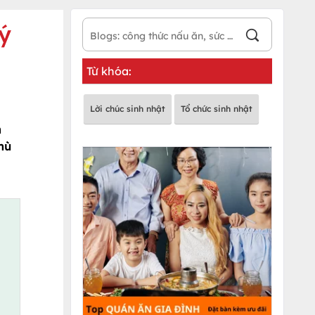
ý
Từ khóa:
Lời chúc sinh nhật
Tổ chức sinh nhật
n
hù