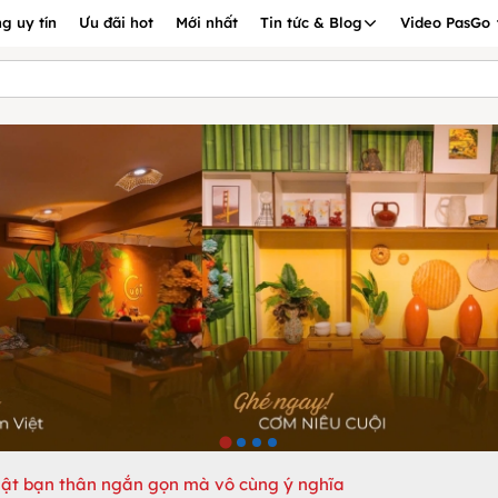
g uy tín
Ưu đãi hot
Mới nhất
Tin tức & Blog
Video PasGo
nhật bạn thân ngắn gọn mà vô cùng ý nghĩa