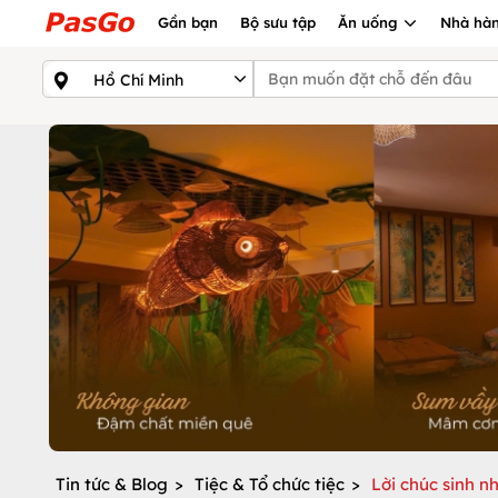
Gần bạn
Bộ sưu tập
Ăn uống
Nhà hàn
Tin tức & Blog
>
Tiệc & Tổ chức tiệc
>
Lời chúc sinh 