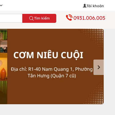
Tài khoản
0931.006.005
Tìm kiếm