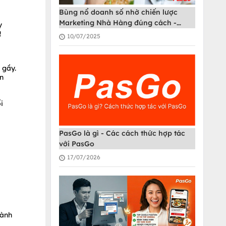
Bùng nổ doanh số nhờ chiến lược
Marketing Nhà Hàng đúng cách -
y
PasGo
!
10/07/2025
 gầy.
n
i
PasGo là gì - Các cách thức hợp tác
với PasGo
17/07/2026
hành