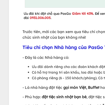
Ưu đãi khi đặt chỗ qua PasGo
Giảm tới 43%
. Để xe
đài
0931.006.005
.
Trước tiên, mời các bạn xem qua tiêu chí ch
chức sinh nhật của bạn không nhé!
Tiêu chí chọn Nhà hàng của PasGo
- Đây là các Nhà hàng có:
Ưu đãi dành riêng cho các đoàn khách đặt 
Có hỗ trợ trang trí sân khấu, loa đài hoặc
Có phòng riêng (6 - 150 khách/phòng). Có 
- Là nhà hàng đặt tiệc
gọi món Việt, Buffet
hoặ
- Phù hợp:
đặt tiệc sinh nhật
bạn bè
, đặt tiệc