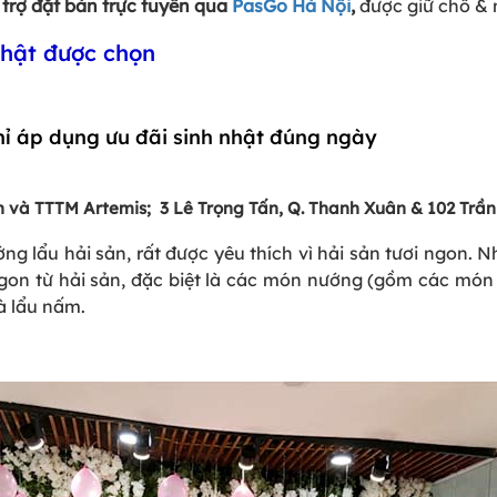
 trợ đặt bàn trực tuyến qua
PasGo Hà Nội
,
được giữ chỗ & 
nhật được chọn
hỉ áp dụng ưu đãi sinh nhật đúng ngày
ân và TTTM Artemis; 3 Lê Trọng Tấn, Q. Thanh Xuân & 102 Trầ
ng lẩu hải sản, rất được yêu thích vì hải sản tươi ngon. 
n từ hải sản, đặc biệt là các món nướng (gồm các món n
và lẩu nấm.