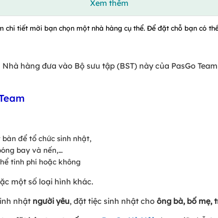
Xem thêm
m chi tiết mời bạn chọn một nhà hàng cụ thể. Để đặt chỗ bạn có thể
ọn Nhà hàng đưa vào Bộ sưu tập (BST) này của PasGo Team
 Team
bàn để tổ chức sinh nhật,
 bóng bay và nến,…
thể tính phí hoặc không
c một số loại hình khác.
 sinh nhật
người yêu
, đặt tiệc sinh nhật cho
ông bà, bố mẹ, t