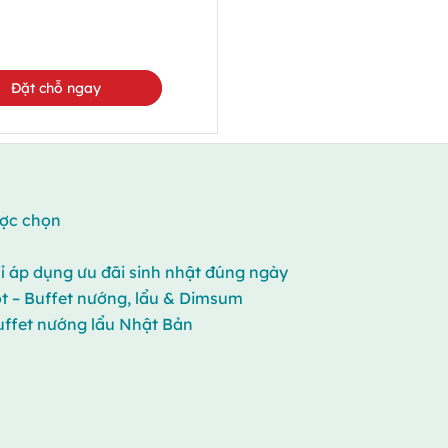
Đặt chỗ ngay
ược chọn
ỉ áp dụng ưu đãi sinh nhật đúng ngày
t – Buffet nướng, lẩu & Dimsum
buffet nướng lẩu Nhật Bản