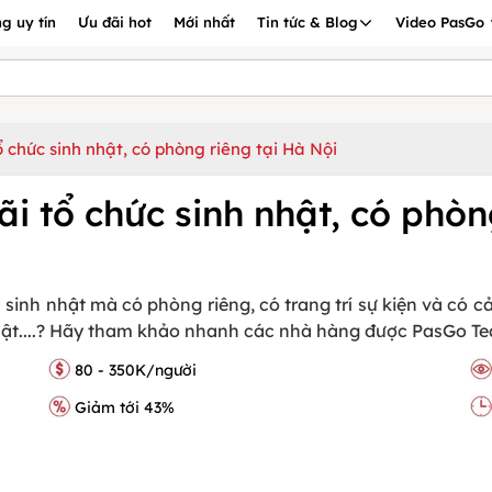
g uy tín
Ưu đãi hot
Mới nhất
Tin tức & Blog
Video PasGo
 chức sinh nhật, có phòng riêng tại Hà Nội
i tổ chức sinh nhật, có phòn
nh nhật mà có phòng riêng, có trang trí sự kiện và có cả 
 nhật....? Hãy tham khảo nhanh các nhà hàng được PasGo Te
80 - 350K/người
Giảm tới 43%