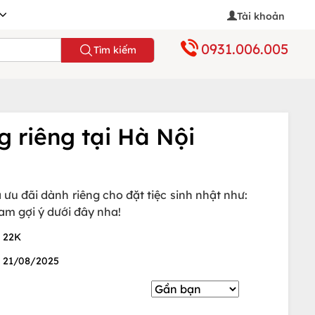
Tài khoản
0931.006.005
Tìm kiếm
g riêng tại Hà Nội
ưu đãi dành riêng cho đặt tiệc sinh nhật như:
am gợi ý dưới đây nha!
22K
21/08/2025