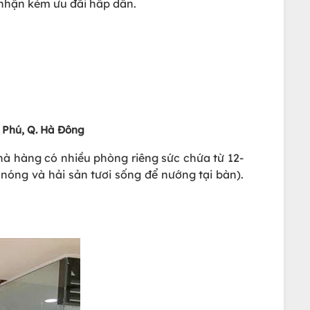
nhận kèm ưu đãi hấp dẫn.
n Phú, Q. Hà Đông
Nhà hàng có nhiều phòng riêng sức chứa từ 12-
óng và hải sản tươi sống để nướng tại bàn).