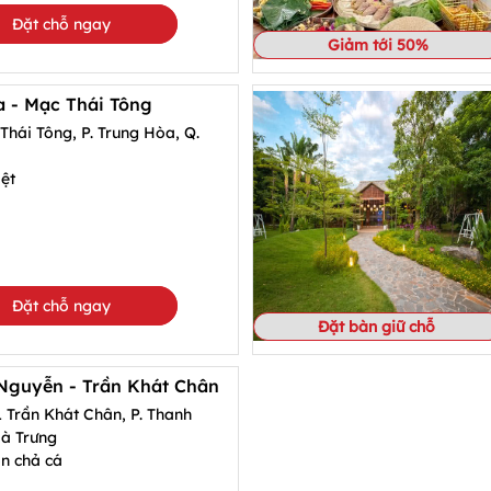
Đặt chỗ ngay
Giảm tới 50%
 - Mạc Thái Tông
hái Tông, P. Trung Hòa, Q.
ệt
Đặt chỗ ngay
Đặt bàn giữ chỗ
Nguyễn - Trần Khát Chân
 Trần Khát Chân, P. Thanh
Bà Trưng
n chả cá