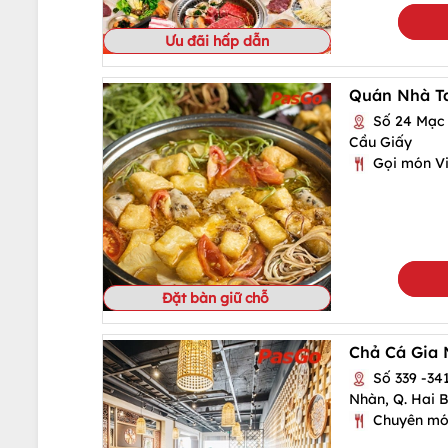
Ưu đãi hấp dẫn
Quán Nhà Ta
Số 24 Mạc T
Cầu Giấy
Gọi món Vi
Đặt bàn giữ chỗ
Chả Cá Gia 
Số 339 -341
Nhàn, Q. Hai 
Chuyên mó