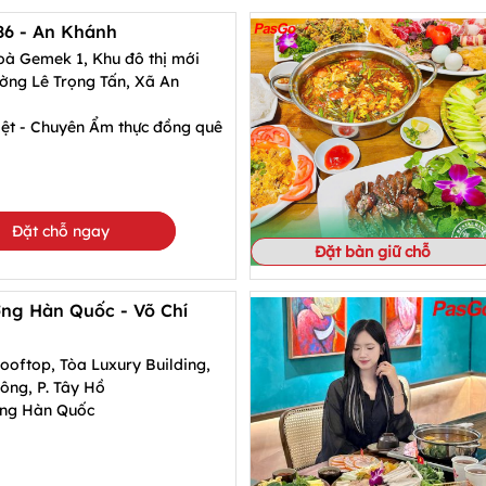
86 - An Khánh
oà Gemek 1, Khu đô thị mới
ờng Lê Trọng Tấn, Xã An
ệt - Chuyên Ẩm thực đồng quê
Đặt chỗ ngay
Đặt bàn giữ chỗ
ướng Hàn Quốc - Võ Chí
ooftop, Tòa Luxury Building,
ông, P. Tây Hồ
ớng Hàn Quốc