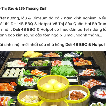
õ Thị Sáu & 186 Thượng Đình
uffet nướng, lẩu & Dimsum đã có 7 năm kinh nghiệm. Nế
ời thì Deli 4B BBQ & Hotpot Võ Thị Sáu Quận Hai Bà Trưn
h nhật . Deli 4B BBQ & Hotpot có thực đơn buffet nướng l
bánh bao kim sa, há cảo tôm ngô, xíu mại, hoành thánh...
ãi sinh nhật mới nhất của nhà hàng
Deli 4B BBQ & Hotpot