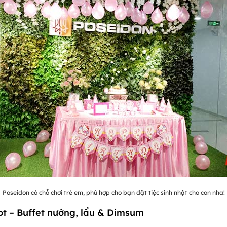
Poseidon có chỗ chơi trẻ em, phù hợp cho bạn đặt tiệc sinh nhật cho con nha!
ot – Buffet nướng, lẩu & Dimsum