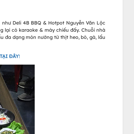
u như Deli 4B BBQ & Hotpot Nguyễn Văn Lộc
g lại có karaoke & máy chiếu đấy. Chuỗi nhà
ẩu đa dạng món nướng từ thịt heo, bò, gà, lẩu
TẠI ĐÂY
!