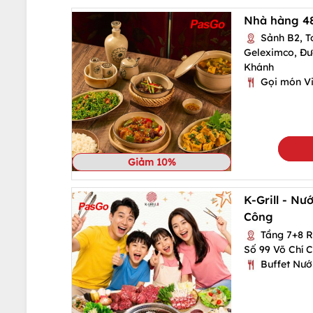
Nhà hàng 4
Sảnh B2, T
Geleximco, Đư
Khánh
Gọi món Vi
Giảm 10%
K-Grill - N
Công
Tầng 7+8 R
Số 99 Võ Chí C
Buffet Nư