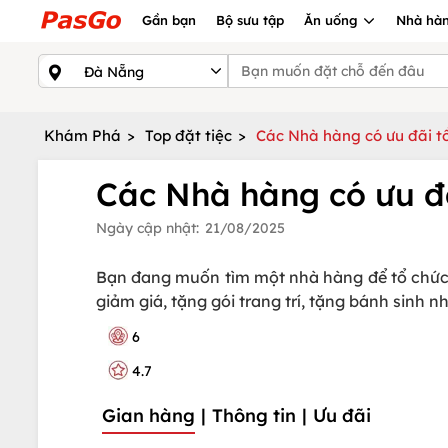
Gần bạn
Bộ sưu tập
Ăn uống
Nhà hàn
Khám Phá
>
Top đặt tiệc
>
Các Nhà hàng có ưu đãi tổ
Các Nhà hàng có ưu đã
Ngày cập nhật:
21/08/2025
Bạn đang muốn tìm một nhà hàng để tổ chức si
giảm giá, tặng gói trang trí, tặng bánh sinh
6
4.7
Gian hàng
|
Thông tin
|
Ưu đãi