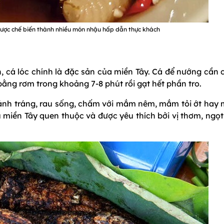
ược chế biến thành nhiều món nhậu hấp dẫn thực khách
h, cá lóc chính là đặc sản của miền Tây. Cá để nướng cần
ằng rơm trong khoảng 7-8 phút rồi gạt hết phần tro.
nh tráng, rau sống, chấm với mắm nêm, mắm tỏi ớt hay 
miền Tây quen thuộc và được yêu thích bởi vị thơm, ngọt