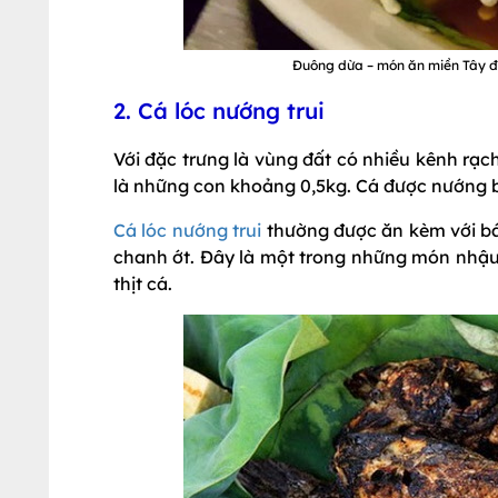
Đuông dừa – món ăn miền Tây đ
2. Cá lóc nướng trui
Với đặc trưng là vùng đất có nhiều kênh rạc
là những con khoảng 0,5kg. Cá được nướng b
Cá lóc nướng trui
thường được ăn kèm với bá
chanh ớt. Đây là một trong những món nhậu 
thịt cá.