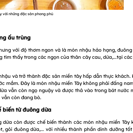
y với những đặc sản phong phú
ng ấu trùng
 nhưng với độ thơm ngon và là món nhậu hảo hạng, đuông
tìm thấy trong các ngọn của thân cây cau, dừa,...tại các
hậu và trở thành đặc sản miền tây hấp dẫn thực khách. 
ước mắm. Đây là món nhậu miền Tây không phải đấng nam
dừa vẫn còn ngọ nguậy và được thả vào trong bát nước
a vẫn còn đang bò.
 biến từ đuông dừa
 dừa còn được chế biến thành các món nhậu miền Tây 
, gỏi đuông dừa,... với nhiều thành phần dinh dưỡng tốt