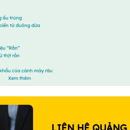
g ấu trùng
biến từ đuông dừa
iệu “Rắn”
 thịt rắn
 khẩu của cánh mày râu
Xem thêm
LIÊN HỆ QUẢNG