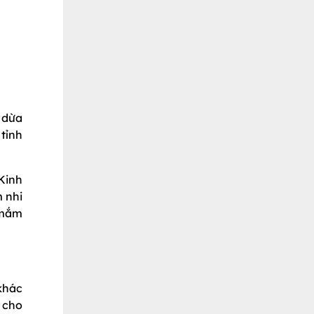
 dừa
 tỉnh
Kinh
 nhi
 mắm
khác
 cho