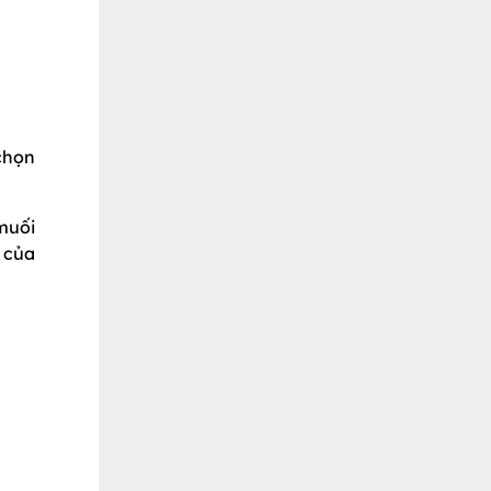
 chọn
muối
 của