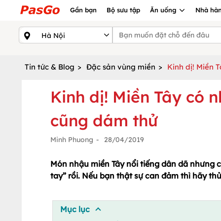
Gần bạn
Bộ sưu tập
Ăn uống
Nhà hàn
Tin tức & Blog
>
Đặc sản vùng miền
>
Kinh dị! Miền
Kinh dị! Miền Tây có
cũng dám thử
Minh Phuong
-
28/04/2019
Món nhậu miền Tây nổi tiếng dân dã nhưng cũ
tay” rồi. Nếu bạn thật sự can đảm thì hãy t
Mục lục