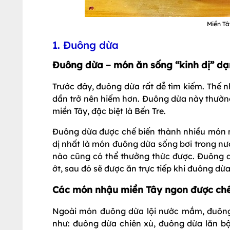
Miền Tâ
1. Đuông dừa
Đuông dừa – món ăn sống “kinh dị” dạ
Trước đây, đuông dừa rất dễ tìm kiếm. Thế
dần trở nên hiếm hơn. Đuông dừa này thường 
miền Tây, đặc biệt là Bến Tre.
Đuông dừa được chế biến thành nhiều món n
dị nhất là món đuông dừa sống bơi trong n
nào cũng có thể thưởng thức được. Đuông 
ớt, sau đó sẽ được ăn trực tiếp khi đuông dừ
Các món nhậu miền Tây ngon được chế
Ngoài món đuông dừa lội nước mắm, đuông
như: đuông dừa chiên xù, đuông dừa lăn bột