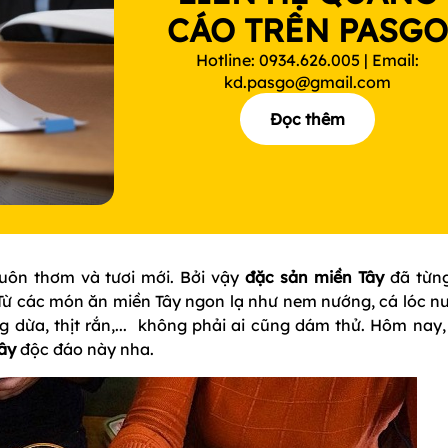
CÁO TRÊN PASG
Hotline: 0934.626.005 | Email:
kd.pasgo@gmail.com
Đọc thêm
luôn thơm và tươi mới. Bởi vậy
đặc sản miền Tây
đã từng
 Từ các món ăn miền Tây ngon lạ như nem nướng, cá lóc n
g dừa, thịt rắn,... không phải ai cũng dám thử. Hôm nay,
Tây
độc đáo này nha.