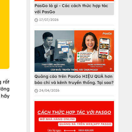
O
PasGo là gì - Các cách thức hợp tác
với PasGo
17/07/2026
Quảng cáo trên PasGo HIỆU QUẢ hơn
 rất
báo chí và kênh truyền thống. Tại sao?
ướng
24/04/2026
 hãy