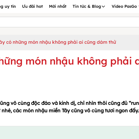
g uy tín
Ưu đãi hot
Mới nhất
Tin tức & Blog
Video PasGo
 Tây có những món nhậu không phải ai cũng dám thử
 những món nhậu không phải a
ng vô cùng độc đáo và kinh dị, chỉ nhìn thôi cũng đủ “run
hử nhé, các món nhậu miền Tây cũng vô cùng tươi ngon đấy.