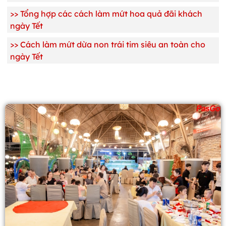
>>
Tổng hợp các cách làm mứt hoa quả đãi khách
ngày Tết
>>
Cách làm mứt dừa non trái tim siêu an toàn cho
ngày Tết