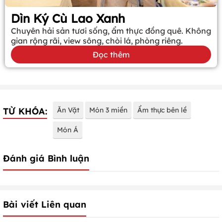
Dìn Ký Cù Lao Xanh
Chuyên hải sản tươi sống, ẩm thực đồng quê. Không
gian rộng rãi, view sông, chòi lá, phòng riêng.
Đọc thêm
TỪ KHÓA:
Ăn Vặt
Món 3 miền
Ẩm thực bên lề
Món Á
Đánh giá Bình luận
Bài viết Liên quan