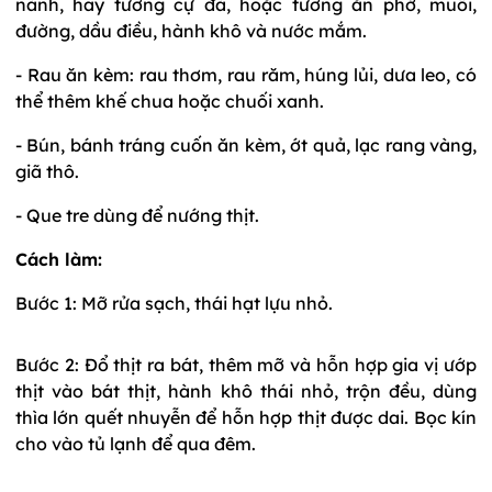
nành, hay tương cự đà, hoặc tương ăn phở, muối,
đường, dầu điều, hành khô và nước mắm.
- Rau ăn kèm: rau thơm, rau răm, húng lủi, dưa leo, có
thể thêm khế chua hoặc chuối xanh.
- Bún, bánh tráng cuốn ăn kèm, ớt quả, lạc rang vàng,
giã thô.
- Que tre dùng để nướng thịt.
Cách làm:
Bước 1: Mỡ rửa sạch, thái hạt lựu nhỏ.
Bước 2: Đổ thịt ra bát, thêm mỡ và hỗn hợp gia vị ướp
thịt vào bát thịt, hành khô thái nhỏ, trộn đều, dùng
thìa lớn quết nhuyễn để hỗn hợp thịt được dai. Bọc kín
cho vào tủ lạnh để qua đêm.