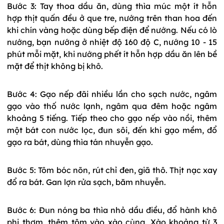
Bước 3: Tay thoa dầu ăn, dùng thìa múc một ít hỗn
hợp thịt quấn đều ở que tre, nướng trên than hoa đến
khi chín vàng hoặc dùng bếp điện để nướng. Nếu có lò
nướng, bạn nướng ở nhiệt độ 160 độ C, nướng 10 - 15
phút mỗi mặt, khi nướng phết ít hỗn hợp dầu ăn lên bề
mặt để thịt không bị khô.
Bước 4: Gạo nếp đãi nhiều lần cho sạch nước, ngâm
gạo vào thố nước lạnh, ngâm qua đêm hoặc ngâm
khoảng 5 tiếng. Tiếp theo cho gạo nếp vào nồi, thêm
một bát con nước lọc, đun sôi, đến khi gạo mềm, đổ
gạo ra bát, dùng thìa tán nhuyễn gạo.
Bước 5: Tôm bóc nõn, rút chỉ đen, giã thô. Thịt nạc xay
đổ ra bát. Gan lợn rửa sạch, băm nhuyễn.
Bước 6: Đun nóng ba thìa nhỏ dầu điều, đổ hành khô
phi thơm, thêm tôm vào xào cùng. Xào khoảng từ 3