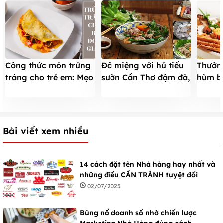
Công thức món trứng
Đã miệng với hủ tiếu
Thưởng
tráng cho trẻ em: Mẹo
sườn Cần Thơ đậm đà,
hùm b
cho bữa sáng hoàn
ngon ngọt
món gi
hảo
Bài viết xem nhiều
14 cách đặt tên Nhà hàng hay nhất và
những điều CẦN TRÁNH tuyệt đối
02/07/2025
Bùng nổ doanh số nhờ chiến lược
Marketing Nhà Hàng đúng cách -