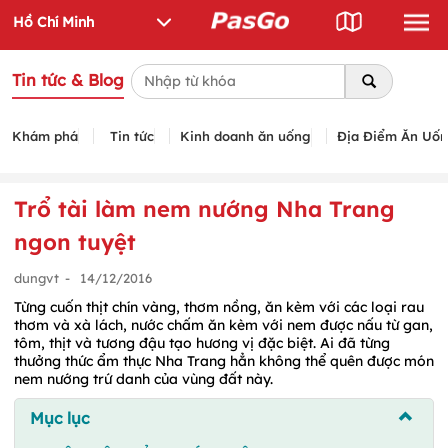
Tin tức & Blog
Khám phá
Tin tức
Kinh doanh ăn uống
Địa Điểm Ăn Uố
Trổ tài làm nem nướng Nha Trang
ngon tuyệt
dungvt
-
14/12/2016
Từng cuốn thịt chín vàng, thơm nồng, ăn kèm với các loại rau
thơm và xà lách, nước chấm ăn kèm với nem được nấu từ gan,
tôm, thịt và tương đậu tạo hương vị đặc biệt. Ai đã từng
thưởng thức ẩm thực Nha Trang hẳn không thể quên được món
nem nướng trứ danh của vùng đất này.
Mục lục