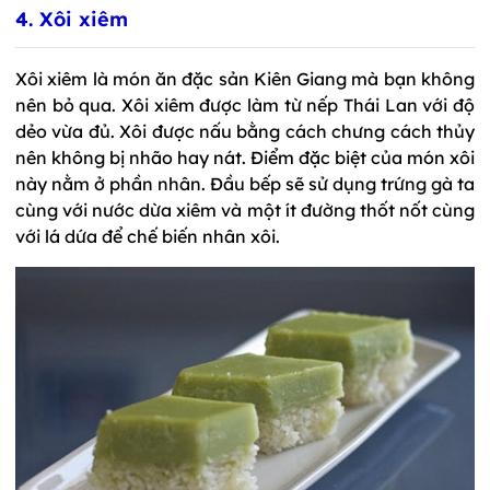
4. Xôi xiê
m
Xôi xiêm là món ăn đặc sản Kiên Giang mà bạn không
nên bỏ qua. Xôi xiêm được làm từ nếp Thái Lan với độ
dẻo vừa đủ. Xôi được nấu bằng cách chưng cách thủy
nên không bị nhão hay nát. Điểm đặc biệt của món xôi
này nằm ở phần nhân. Đầu bếp sẽ sử dụng trứng gà ta
cùng với nước dừa xiêm và một ít đường thốt nốt cùng
với lá dứa để chế biến nhân xôi.