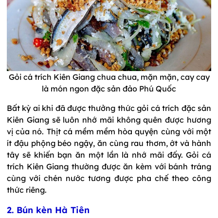
Gỏi cá trích Kiên Giang chua chua, mặn mặn, cay cay
là món ngon đặc sản đảo Phú Quốc
Bất kỳ ai khi đã được thưởng thức gỏi cá trích đặc sản
Kiên Giang sẽ luôn nhớ mãi không quên được hương
vị của nó. Thịt cá mềm mềm hòa quyện cùng với một
ít đậu phộng béo ngậy, ăn cùng rau thơm, ớt và hành
tây sẽ khiến bạn ăn một lần là nhớ mãi đấy. Gỏi cá
trích Kiên Giang thường được ăn kèm với bánh tráng
cùng với chén nước tương được pha chế theo công
thức riêng.
2. Bún kèn Hà Tiên