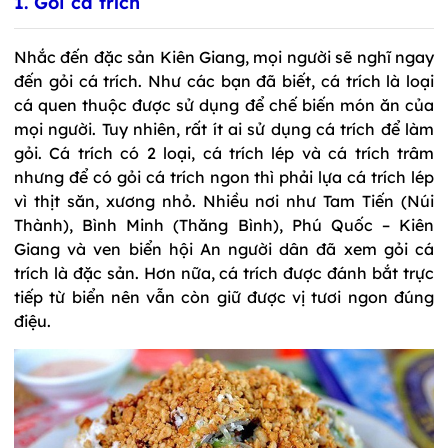
1. Gỏi cá trích
Nhắc đến đặc sản Kiên Giang, mọi người sẽ nghĩ ngay
đến gỏi cá trích. Như các bạn đã biết, cá trích là loại
cá quen thuộc được sử dụng để chế biến món ăn của
mọi người. Tuy nhiên, rất ít ai sử dụng cá trích để làm
gỏi. Cá trích có 2 loại, cá trích lép và cá trích trâm
nhưng để có gỏi cá trích ngon thì phải lựa cá trích lép
vì thịt săn, xương nhỏ. Nhiều nơi như Tam Tiến (Núi
Thành), Bình Minh (Thăng Bình), Phú Quốc – Kiên
Giang và ven biển hội An người dân đã xem gỏi cá
trích là đặc sản. Hơn nữa, cá trích được đánh bắt trực
tiếp từ biển nên vẫn còn giữ được vị tươi ngon đúng
điệu.