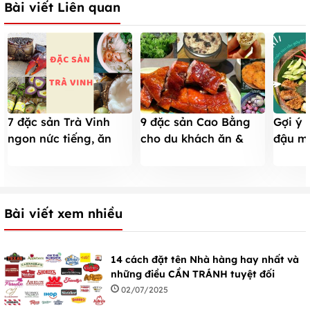
Bài viết Liên quan
7 đặc sản Trà Vinh
9 đặc sản Cao Bằng
Gợi ý 
ngon nức tiếng, ăn
cho du khách ăn &
đậu m
một lần là nhớ mãi
mua làm quà đậm
Giấy 
chất Tây Bắc
RẺ si
Bài viết xem nhiều
14 cách đặt tên Nhà hàng hay nhất và
những điều CẦN TRÁNH tuyệt đối
02/07/2025