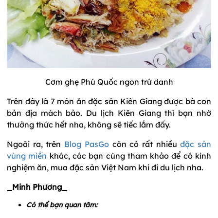
Cơm ghẹ Phú Quốc ngon trứ danh
Trên đây là 7 món ăn đặc sản Kiên Giang được bà con
bản địa mách bảo. Du lịch Kiên Giang thì bạn nhớ
thưởng thức hết nha, không sẽ tiếc lắm đấy.
Ngoài ra, trên
Blog PasGo
còn có rất nhiều
đặc sản
vùng miền
khác, các bạn cùng tham khảo để có kinh
nghiệm ăn, mua đặc sản Việt Nam khi đi du lịch nha.
_Minh Phương_
Có thể bạn quan tâm: