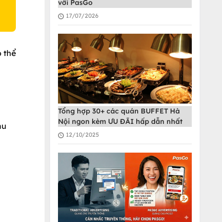
với PasGo
17/07/2026
 thể
Tổng hợp 30+ các quán BUFFET Hà
Nội ngon kèm ƯU ĐÃI hấp dẫn nhất
hu
12/10/2025