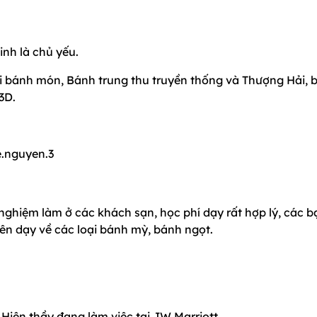
nh là chủ yếu.
i bánh món, Bánh trung thu truyền thống và Thượng Hải, 
3D.
.nguyen.3
nghiệm làm ở các khách sạn, học phí dạy rất hợp lý, các b
uyên dạy về các loại bánh mỳ, bánh ngọt.
Hiện thầy đang làm việc tại JW Marriott