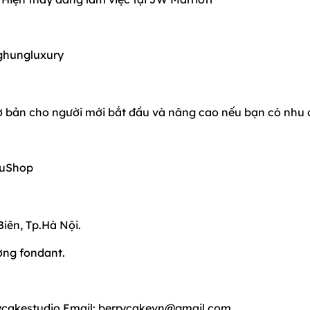
ghungluxury
ơ bản cho người mới bắt đầu và nâng cao nếu bạn có nhu
TuShop
iên, Tp.Hà Nội.
ờng fondant.
cakestudio Email: berrycakevn@gmail.com