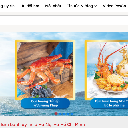
g uy tín
Ưu đãi hot
Mới nhất
Tin tức & Blog
Video PasGo
 làm bánh uy tín ở Hà Nội và Hồ Chí Minh