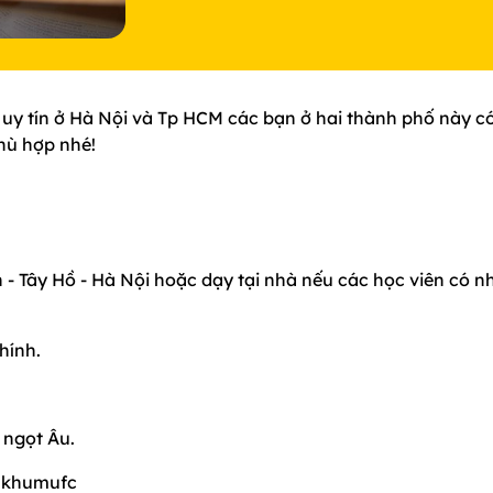
uy tín ở Hà Nội và Tp HCM các bạn ở hai thành phố này có
hù hợp nhé!
- Tây Hồ - Hà Nội hoặc dạy tại nhà nếu các học viên có n
hính.
 ngọt Âu.
hkhumufc