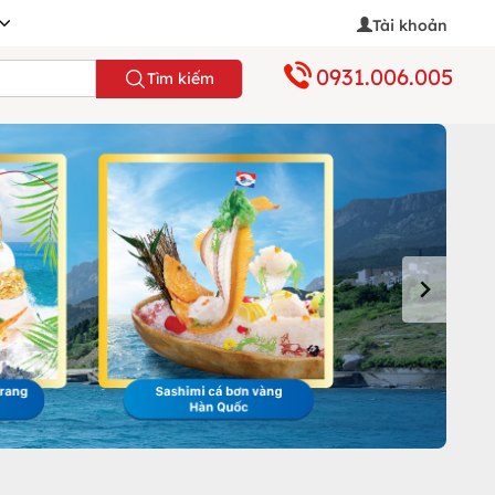
Tài khoản
0931.006.005
Tìm kiếm