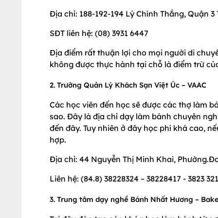
Địa chỉ: 188-192-194 Lý Chính Thắng, Quận 
SĐT liên hệ: (08) 3931 6447
Địa điểm rất thuận lợi cho mọi người di chuy
không được thực hành tại chỗ là điểm trừ củ
2. Trường Quản Lý Khách Sạn Việt Úc – VAAC
Các học viên đến học sẽ được các thợ làm bá
sao. Đây là địa chỉ dạy làm bánh chuyên ngh
đến đây. Tuy nhiên ở đây học phí khá cao, n
hợp.
Địa chỉ: 44 Nguyễn Thị Minh Khai, Phường.Đa
Liên hệ: (84.8) 38228324 – 38228417 - 3823 32
3. Trung tâm dạy nghề Bánh Nhất Hương – Bak