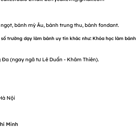
 ngọt, bánh mỳ Âu, bánh trung thu, bánh fondant.
 số trường dạy làm bánh uy tín khác như: Khóa học làm bánh
ng Đa (ngay ngã tư Lê Duẩn - Khâm Thiên).
 Hà Nội
hí Minh