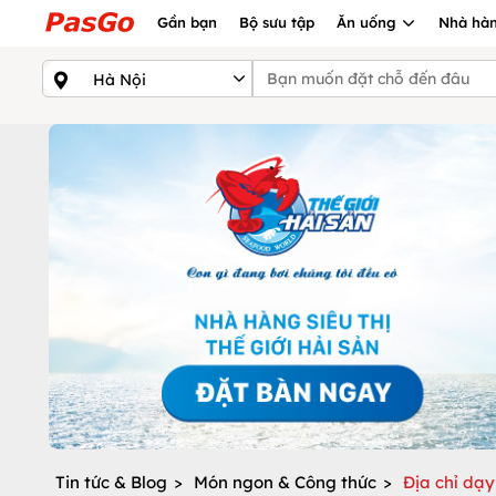
Gần bạn
Bộ sưu tập
Ăn uống
Nhà hàn
Tin tức & Blog
>
Món ngon & Công thức
>
Địa chỉ dạy