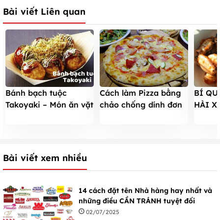
Bài viết Liên quan
Bánh bạch tuộc
Cách làm Pizza bằng
BÍ QU
Takoyaki – Món ăn vặt
chảo chống dính đơn
HÀI X
thành thị cực HOT đến
giản, cực ngon
NGỌT 
từ Nhật Bản
NHÀ Đ
Bài viết xem nhiều
14 cách đặt tên Nhà hàng hay nhất và
những điều CẦN TRÁNH tuyệt đối
02/07/2025