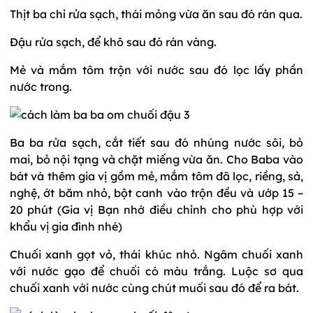
Thịt ba chỉ rửa sạch, thái mỏng vừa ăn sau đó rán qua.
Đậu rửa sạch, để khô sau đó rán vàng.
Mẻ và mắm tôm trộn với nước sau đó lọc lấy phần
nước trong.
Ba ba rửa sạch, cắt tiết sau đó nhúng nước sôi, bỏ
mai, bỏ nội tạng và chặt miếng vừa ăn. Cho Baba vào
bát và thêm gia vị gồm mẻ, mắm tôm đã lọc, riềng, sả,
nghệ, ớt băm nhỏ, bột canh vào trộn đều và ướp 15 –
20 phút (Gia vị Bạn nhớ điều chỉnh cho phù hợp với
khẩu vị gia đình nhé)
Chuối xanh gọt vỏ, thái khúc nhỏ. Ngâm chuối xanh
với nước gạo để chuối có màu trắng. Luộc sơ qua
chuối xanh với nước cùng chút muối sau đó để ra bát.