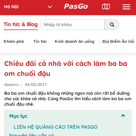
Tin tức & Blog
Khám phá
Tin tức
Kinh doanh ăn uống
Địa Điểm Ăn Uố
Chiêu đãi cả nhà với cách làm ba ba
om chuối đậu
doannv
-
24/02/2017
Ba ba om chuối đậu không những ngon mà còn rất bổ dưỡng
cho sức khỏe cả nhà. Cùng PasGo tìm hiểu cách làm ba ba om
chuối đậu nhé.
Mục lục
LIÊN HỆ QUẢNG CÁO TRÊN PASGO
Nguyên liệu cần có