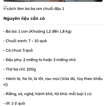
Nguyên liệu cần có
- Ba ba: 1 con (Khoảng 1,2 đến 1,8 kg)
- Chuối xanh: 7 – 10 quả
- Cà chua: 3 quả
- Đậu phụ: 2 miếng to hoặc 3 miếng nhỏ
- Thịt ba chỉ: 200g
- Hành lá, tía tô, lá lốt, rau mùi (Vừa đủ, tùy theo khẩu
vị)
- Riềng, sả, nghệ, hành khô, tỏi khô: mỗi loại 1 củ
- ớt: 1-2 quả