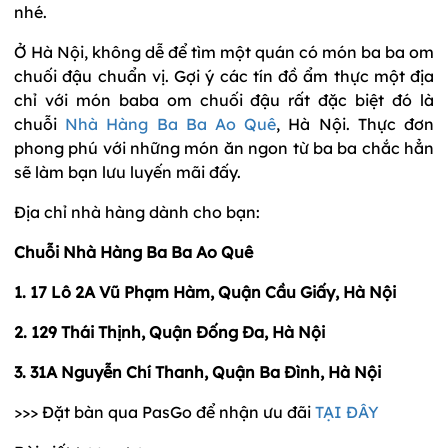
nhé.
Ở Hà Nội, không dễ để tìm một quán có món ba ba om
chuối đậu chuẩn vị. Gợi ý các tín đồ ẩm thực một địa
chỉ với món baba om chuối đậu rất đặc biệt đó là
chuỗi
Nhà Hàng Ba Ba Ao Quê
, Hà Nội. Thực đơn
phong phú với những món ăn ngon từ ba ba chắc hẳn
sẽ làm bạn lưu luyến mãi đấy.
Địa chỉ nhà hàng dành cho bạn:
Chuỗi Nhà Hàng Ba Ba Ao Quê
1. 17 Lô 2A Vũ Phạm Hàm, Quận Cầu Giấy, Hà Nội
2. 129 Thái Thịnh, Quận Đống Đa, Hà Nội
3. 31A Nguyễn Chí Thanh, Quận Ba Đình, Hà Nội
>>> Đặt bàn qua PasGo để nhận ưu đãi
TẠI ĐÂY