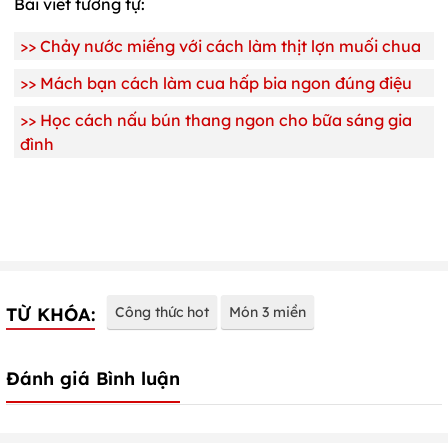
Bài viết tương tự:
>>
Chảy nước miếng với cách làm thịt lợn muối chua
>>
Mách bạn cách làm cua hấp bia ngon đúng điệu
>>
Học cách nấu bún thang ngon cho bữa sáng gia
đình
TỪ KHÓA:
Công thức hot
Món 3 miền
Đánh giá Bình luận