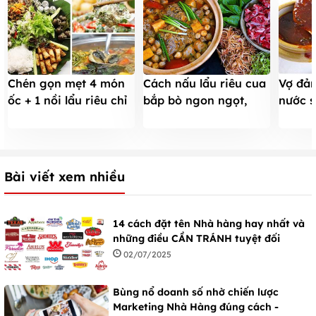
Chén gọn mẹt 4 món
Cách nấu lẩu riêu cua
Vợ đảm
ốc + 1 nồi lẩu riêu chỉ
bắp bò ngon ngọt,
nước s
với 120k
thơm dịu, NHÚNG GÌ
món g
CŨNG NGON hết ý
Bài viết xem nhiều
14 cách đặt tên Nhà hàng hay nhất và
những điều CẦN TRÁNH tuyệt đối
02/07/2025
Bùng nổ doanh số nhờ chiến lược
Marketing Nhà Hàng đúng cách -