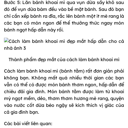
Bước 5: Lăn bánh khoai mì qua vụn dừa sấy khô sau
đó để vụn dừa bám đều vào bề mặt bánh. Sau đó bạn
chỉ cần xếp bánh ra đĩa, rắc lên bánh một ít mè rang là
các bạn có món ngon để thể thưởng thức ngay món
bánh ngọt hấp dẫn này rồi.
Thành phẩm đẹp mắt của cách làm bánh khoai mì
Cách làm bánh khoai mì (bánh tằm) rất đơn giản phải
không bạn. Không mất quá nhiều thời gian các bạn
vẫn có thể có được món bánh thơm ngon, hấp dẫn để
chiêu đãi gia đình. Món bánh tằm được làm từ khoai
mỳ ngọt mềm, dẻo, thơm thơm hương mè rang, quyện
vào nước cốt dừa béo ngậy sẽ kích thích vị giác của
cả gia đình bạn.
Các bài viết liên quan: