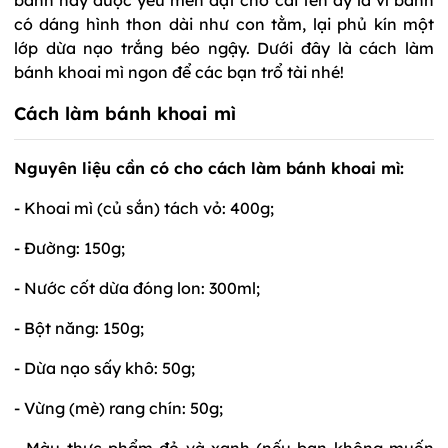
có dáng hình thon dài như con tằm, lại phủ kín một
lớp dừa nạo trắng béo ngậy. Dưới đây là cách làm
bánh khoai mì ngon để các bạn trổ tài nhé!
Cách làm bánh khoai mì
Nguyên liệu cần có cho cách làm bánh khoai mì:
- Khoai mì (củ sắn) tách vỏ: 400g;
- Đường: 150g;
- Nước cốt dừa đóng lon: 300ml;
- Bột năng: 150g;
- Dừa nạo sấy khô: 50g;
- Vừng (mè) rang chín: 50g;
- Màu thực phẩm đỏ và xanh (nếu bạn không muốn