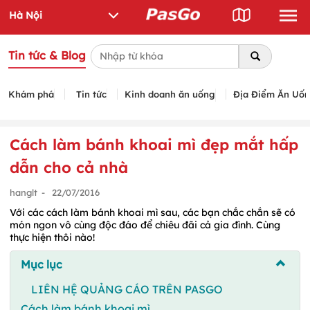
Tin tức & Blog
Khám phá
Tin tức
Kinh doanh ăn uống
Địa Điểm Ăn Uố
Cách làm bánh khoai mì đẹp mắt hấp
dẫn cho cả nhà
hanglt
-
22/07/2016
Với các cách làm bánh khoai mì sau, các bạn chắc chắn sẽ có
món ngon vô cùng độc đáo để chiêu đãi cả gia đình. Cùng
thực hiện thôi nào!
Mục lục
LIÊN HỆ QUẢNG CÁO TRÊN PASGO
Cách làm bánh khoai mì