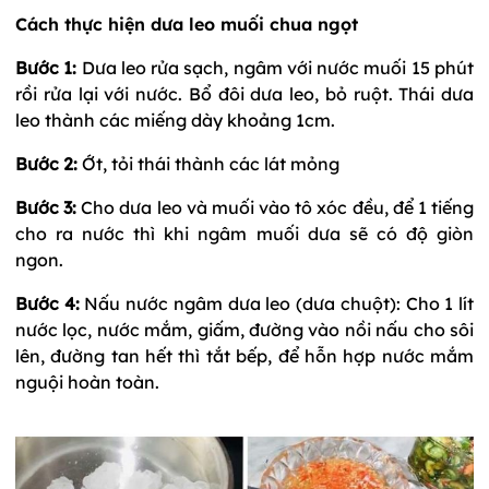
Cách thực hiện dưa leo muối chua ngọt
Bước 1:
Dưa leo rửa sạch, ngâm với nước muối 15 phút
rồi rửa lại với nước. Bổ đôi dưa leo, bỏ ruột. Thái dưa
leo thành các miếng dày khoảng 1cm.
Bước 2:
Ớt, tỏi thái thành các lát mỏng
Bước 3:
Cho dưa leo và muối vào tô xóc đều, để 1 tiếng
cho ra nước thì khi ngâm muối dưa sẽ có độ giòn
ngon.
Bước 4:
Nấu nước ngâm dưa leo (dưa chuột): Cho 1 lít
nước lọc, nước mắm, giấm, đường vào nồi nấu cho sôi
lên, đường tan hết thì tắt bếp, để hỗn hợp nước mắm
nguội hoàn toàn.