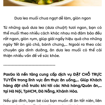
Dưa leo muối chua ngọt dễ làm, giòn ngon
Từ những quả dưa leo (dưa chuột) tươi ngon, bạn có
thể muối theo nhiều cách khác nhau mà đảm bảo đều
rất ngon, giòn rụm, giúp giải ngấy hiệu quả cho những
ngày Tết ăn giò chả, bánh chưng,... Ngoài ra theo các
chuyên gia dinh dưỡng, ăn dưa leo muối có thể cải
thiện nhiều vấn đề về sức khỏe.
-------------------------------------
PasGo là nền tảng cung cấp dịch vụ ĐẶT CHỖ TRỰC
TUYẾN trong lĩnh vực ẩm thực ăn uống,... Giúp Khách
hàng đặt chỗ trước khi tới các Nhà hàng/Quán ăn,...
tại Hà Nội, TpHCM, Đà Nẵng, Khánh Hòa.
Nếu gia đình, bạn bè của bạn muốn đi ăn tất niên, liên