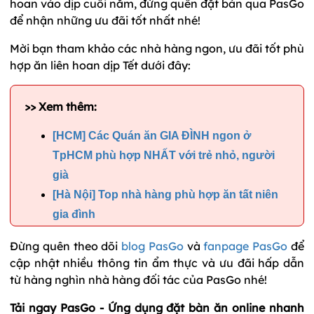
hoan vào dịp cuối năm, đừng quên đặt bàn qua PasGo
để nhận những ưu đãi tốt nhất nhé!
Mời bạn tham khảo các nhà hàng ngon, ưu đãi tốt phù
hợp ăn liên hoan dịp Tết dưới đây:
>> Xem thêm:
[HCM] Các Quán ăn GIA ĐÌNH ngon ở
TpHCM phù hợp NHẤT với trẻ nhỏ, người
già
[Hà Nội] Top nhà hàng phù hợp ăn tất niên
gia đình
Đừng quên theo dõi
blog PasGo
và
fanpage PasGo
để
cập nhật nhiều thông tin ẩm thực và ưu đãi hấp dẫn
từ hàng nghìn nhà hàng đối tác của PasGo nhé!
Tải ngay PasGo - Ứng dụng đặt bàn ăn online nhanh