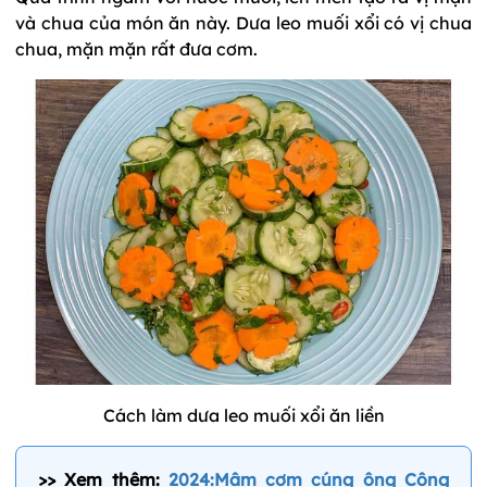
và chua của món ăn này. Dưa leo muối xổi có vị chua
chua, mặn mặn rất đưa cơm.
Cách làm dưa leo muối xổi ăn liền
>> Xem thêm:
2024:Mâm cơm cúng ông Công