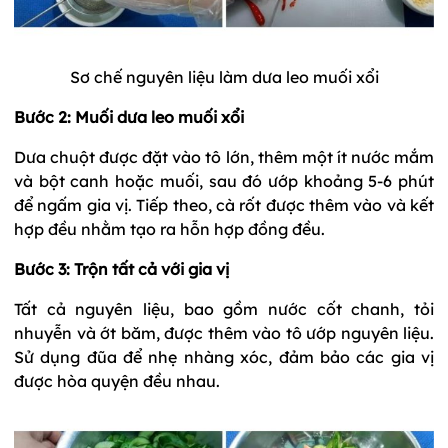
Sơ chế nguyên liệu làm dưa leo muối xổi
Bước 2: Muối dưa leo muối xổi
Dưa chuột được đặt vào tô lớn, thêm một ít nước mắm
và bột canh hoặc muối, sau đó ướp khoảng 5-6 phút
để ngấm gia vị. Tiếp theo, cà rốt được thêm vào và kết
hợp đều nhằm tạo ra hỗn hợp đồng đều.
Bước 3: Trộn tất cả với gia vị
Tất cả nguyên liệu, bao gồm nước cốt chanh, tỏi
nhuyễn và ớt băm, được thêm vào tô ướp nguyên liệu.
Sử dụng đũa để nhẹ nhàng xóc, đảm bảo các gia vị
được hòa quyện đều nhau.