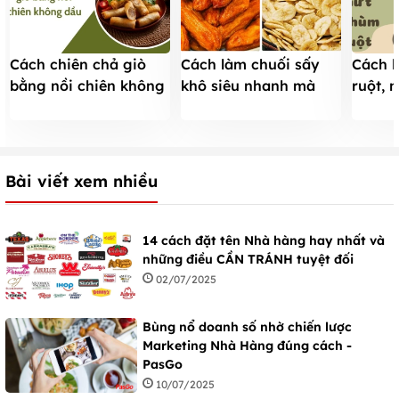
Cách chiên chả giò
Cách làm chuối sấy
Cách 
bằng nồi chiên không
khô siêu nhanh mà
ruột, 
dầu giòn rụm nhân
không cần lò nướng
giản, 
mềm cực ngon
bắt m
Bài viết xem nhiều
14 cách đặt tên Nhà hàng hay nhất và
những điều CẦN TRÁNH tuyệt đối
02/07/2025
Bùng nổ doanh số nhờ chiến lược
Marketing Nhà Hàng đúng cách -
PasGo
10/07/2025