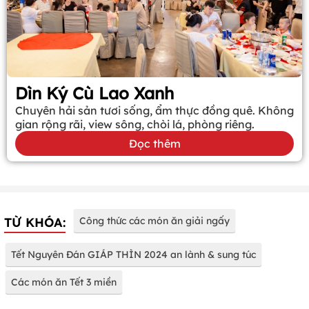
Dìn Ký Cù Lao Xanh
Chuyên hải sản tươi sống, ẩm thực đồng quê. Không
gian rộng rãi, view sông, chòi lá, phòng riêng.
Đọc thêm
TỪ KHÓA:
Công thức các món ăn giải ngấy
Tết Nguyên Đán GIÁP THÌN 2024 an lành & sung túc
Các món ăn Tết 3 miền