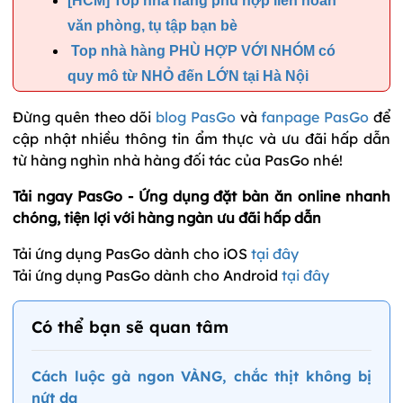
[HCM] Top nhà hàng phù hợp liên hoan
văn phòng, tụ tập bạn bè
Top nhà hàng PHÙ HỢP VỚI NHÓM có
quy mô từ NHỎ đến LỚN tại Hà Nội
Đừng quên theo dõi
blog PasGo
và
fanpage PasGo
để
cập nhật nhiều thông tin ẩm thực và ưu đãi hấp dẫn
từ hàng nghìn nhà hàng đối tác của PasGo nhé!
Tải ngay PasGo - Ứng dụng đặt bàn ăn online nhanh
chóng, tiện lợi với hàng ngàn ưu đãi hấp dẫn
Tải ứng dụng PasGo dành cho iOS
tại đây
Tải ứng dụng PasGo dành cho Android
tại đây
Có thể bạn sẽ quan tâm
Cách luộc gà ngon VÀNG, chắc thịt không bị
nứt da