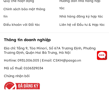
Quy chế hoạt động
Hướng dẫn nhà hàng hợp
tác
Chính sách bảo mật thông
tin
Nhà hàng đăng ký hợp tác
Điều khoản với Đối tác
Liên hệ về Đầu tư & Hợp tác
Thông tin doanh nghiệp
Địa chỉ: Tầng 9, Tòa Minori, Số 67A Trương Định, Phường
Trương Định, Quận Hai Bà Trưng, Hà Nội
Hotline: 0931.006.005 | Email:
CSKH@pasgo.vn
Mã số thuế: 0106329034
Chứng nhận bởi
Hồ Chí Minh
© Copyright 2010 PasGo.jsc, All rights reserved