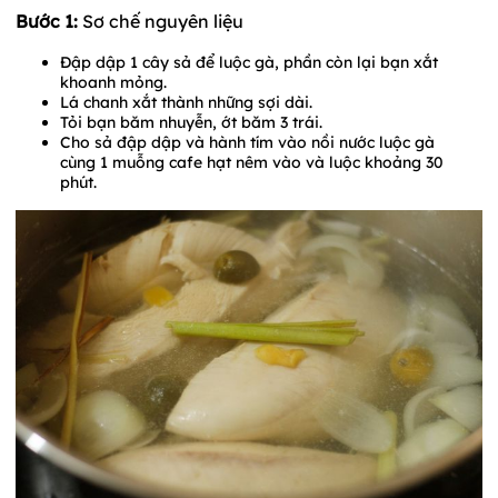
Bước 1:
Sơ chế nguyên liệu
Đập dập 1 cây sả để luộc gà, phần còn lại bạn xắt
khoanh mỏng.
Lá chanh xắt thành những sợi dài.
Tỏi bạn băm nhuyễn, ớt băm 3 trái.
Cho sả đập dập và hành tím vào nồi nước luộc gà
cùng 1 muỗng cafe hạt nêm vào và luộc khoảng 30
phút.