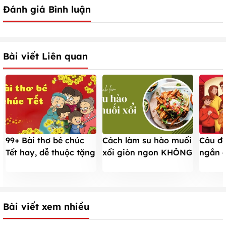
Đánh giá Bình luận
Bài viết Liên quan
99+ Bài thơ bé chúc
Cách làm su hào muối
Câu đố
Tết hay, dễ thuộc tặng
xổi giòn ngon KHÔNG
ngắn 
cả nhà cho bé mầm
HĂNG ăn ngay trong
năm mớ
non, tiểu học
vòng 15 phút
lành, 
Bài viết xem nhiều