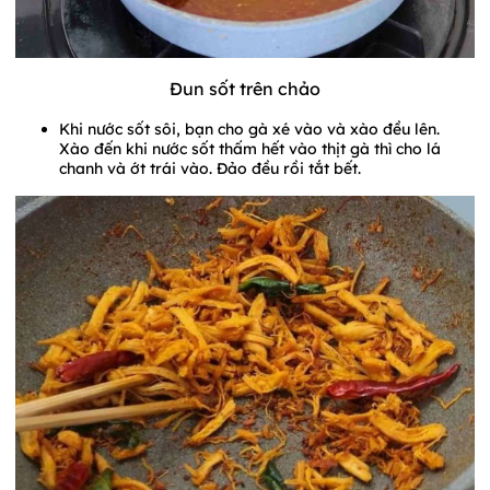
Đun sốt trên chảo
Khi nước sốt sôi, bạn cho gà xé vào và xào đều lên.
Xào đến khi nước sốt thấm hết vào thịt gà thì cho lá
chanh và ớt trái vào. Đảo đều rồi tắt bết.