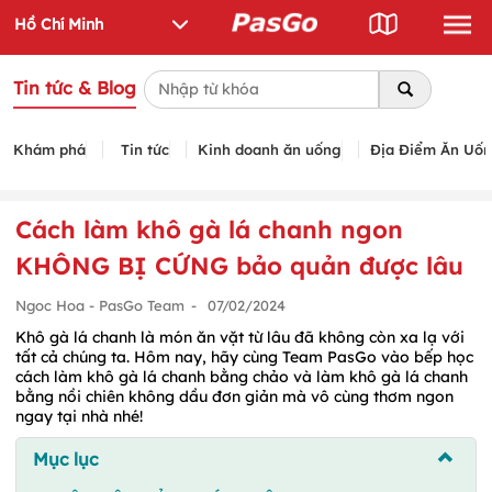
Tin tức & Blog
Khám phá
Tin tức
Kinh doanh ăn uống
Địa Điểm Ăn Uố
Cách làm khô gà lá chanh ngon
KHÔNG BỊ CỨNG bảo quản được lâu
Ngoc Hoa - PasGo Team
-
07/02/2024
Khô gà lá chanh là món ăn vặt từ lâu đã không còn xa lạ với
tất cả chúng ta. Hôm nay, hãy cùng Team PasGo vào bếp học
cách làm khô gà lá chanh bằng chảo và làm khô gà lá chanh
bằng nồi chiên không dầu đơn giản mà vô cùng thơm ngon
ngay tại nhà nhé!
Mục lục