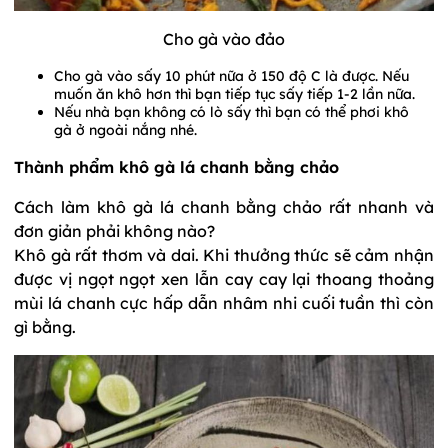
Cho gà vào đảo
Cho gà vào sấy 10 phút nữa ở 150 độ C là được. Nếu
muốn ăn khô hơn thì bạn tiếp tục sấy tiếp 1-2 lần nữa.
Nếu nhà bạn không có lò sấy thì bạn có thể phơi khô
gà ở ngoài nắng nhé.
Thành phẩm khô gà lá chanh bằng chảo
Cách làm khô gà lá chanh bằng chảo rất nhanh và
đơn giản phải không nào?
Khô gà rất thơm và dai. Khi thưởng thức sẽ cảm nhận
được vị ngọt ngọt xen lẫn cay cay lại thoang thoảng
mùi lá chanh cực hấp dẫn nhâm nhi cuối tuần thì còn
gì bằng.