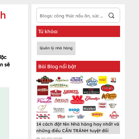
ch
Từ khóa:
Quản lý nhà hàng
đặc
n sẽ
Bài Blog nổi bật
14 cách đặt tên Nhà hàng hay nhất và
những điều CẦN TRÁNH tuyệt đối
02/07/2025