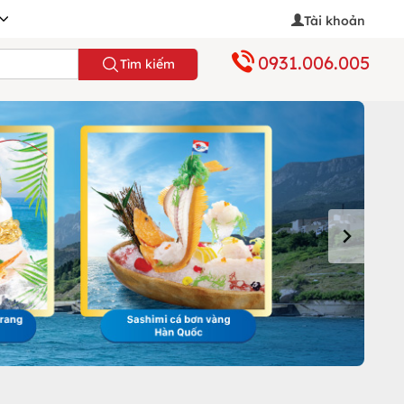
Tài khoản
0931.006.005
Tìm kiếm