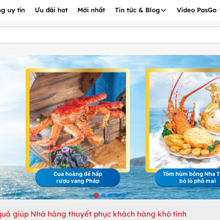
g uy tín
Ưu đãi hot
Mới nhất
Tin tức & Blog
Video PasGo
quả giúp Nhà hàng thuyết phục khách hàng khó tính