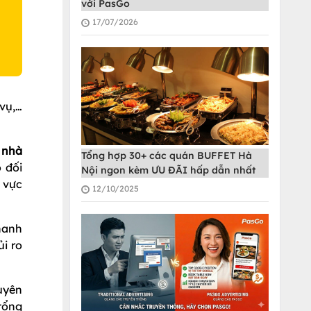
với PasGo
17/07/2026
 vụ,…
 nhà
Tổng hợp 30+ các quán BUFFET Hà
 đối
Nội ngon kèm ƯU ĐÃI hấp dẫn nhất
 vực
12/10/2025
hanh
i ro
uyên
tổng