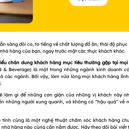
ẵn sàng đôi co, to tiếng về chất lượng đồ ăn, thái độ phục
ề nhà hàng của bạn, ngay trước mặt các thực khách khác.
kiểu chân dung khách hàng mục tiêu thường gặp tại mọi
od & Beverage) là một trong những ngành kinh doanh có
cả các ngành. Bởi vậy, làm vừa lòng mọi khách hàng lĩnh
.
sẽ làm gì để những cơn giận của những vị khách này n
n những người xung quanh, và không có “hậu quả” về rủ
ó tính cũng là một nghệ thuật chăm sóc khách hàng ch
 nhà hàng nào cũng cần nắm được. Hãy theo dõi bài viết 