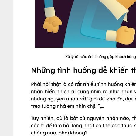
Xử lý tốt các tình huống gặp khách hàn
Những tình huống dễ khiến t
Phải nói thật là có rất nhiều tình huống kh
nhân hiển nhiên ai cũng nhìn ra như nhân 
những nguyên nhân rất “giời ơi” khó đỡ, đại 
treo tường nhà em nhìn chị!!!”,…
Tuy nhiên, dù là bất cứ nguyên nhân nào, t
cách” để làm hài lòng nhất có thể các thực 
chăng nữa, phải không?