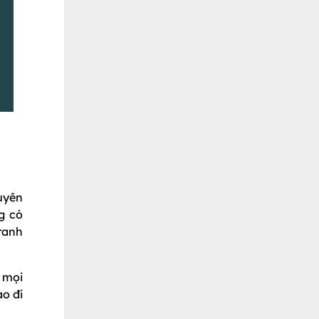
uyên
g có
tranh
 mọi
ào đi