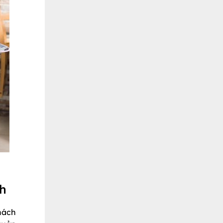
nh
hách