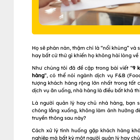
Họ sẽ phàn nàn, thậm chí là “nổi khùng” và s
hay bất cứ thứ gì khiến họ không hài lòng v
Như chúng tôi đã đề cập trong bài viết “
9 
hàng
”, có thể nói ngành dịch vụ F&B (Fo
tượng khách hàng rộng lớn nhất trong tất 
dịch vụ ăn uống, nhà hàng là điều bất khả thi
Là người quản lý hay chủ nhà hàng, bạn 
chóng lắng xuống, không làm ảnh hưởng đế
truyền thông sau này?
Cách xử lý tình huống gặp khách hàng kh
nghiệp mà bất kỳ một người quản lý hay chủ