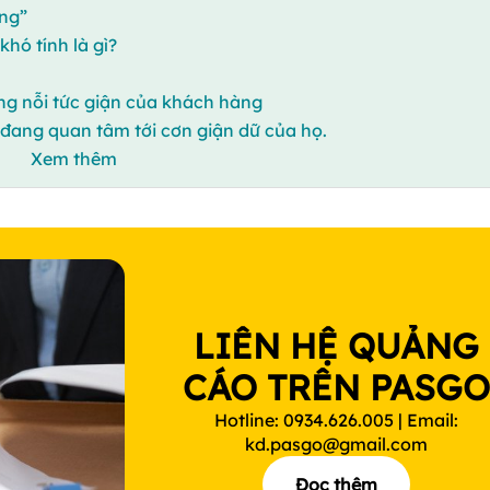
ng”
hó tính là gì?
ng nỗi tức giận của khách hàng
 đang quan tâm tới cơn giận dữ của họ.
Xem thêm
LIÊN HỆ QUẢNG
CÁO TRÊN PASG
Hotline: 0934.626.005 | Email:
kd.pasgo@gmail.com
Đọc thêm