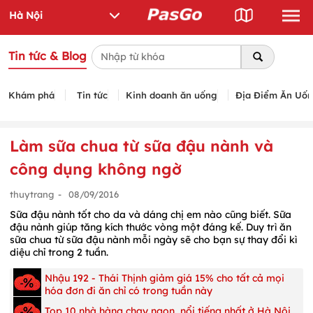
Tin tức & Blog
Khám phá
Tin tức
Kinh doanh ăn uống
Địa Điểm Ăn Uố
Làm sữa chua từ sữa đậu nành và
công dụng không ngờ
thuytrang
-
08/09/2016
Sữa đậu nành tốt cho da và dáng chị em nào cũng biết. Sữa
đậu nành giúp tăng kích thước vòng một đáng kế. Duy trì ăn
sữa chua từ sữa đậu nành mỗi ngày sẽ cho bạn sự thay đổi kì
diệu chỉ trong 2 tuần.
Nhậu 192 - Thái Thịnh giảm giá 15% cho tất cả mọi
hóa đơn đi ăn chỉ có trong tuần này
Top 10 nhà hàng chay ngon, nổi tiếng nhất ở Hà Nội