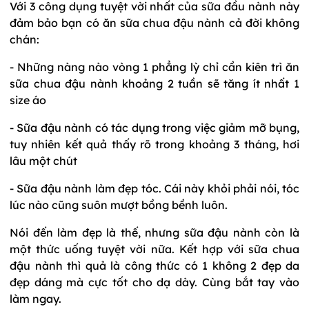
Với 3 công dụng tuyệt vời nhất của sữa đầu nành này
đảm bảo bạn có ăn sữa chua đậu nành cả đời không
chán:
- Những nàng nào vòng 1 phẳng lỳ chỉ cần kiên trì ăn
sữa chua đậu nành khoảng 2 tuần sẽ tăng ít nhất 1
size áo
- Sữa đậu nành có tác dụng trong việc giảm mỡ bụng,
tuy nhiên kết quả thấy rõ trong khoảng 3 tháng, hơi
lâu một chút
- Sữa đậu nành làm đẹp tóc. Cái này khỏi phải nói, tóc
lúc nào cũng suôn mượt bồng bềnh luôn.
Nói đến làm đẹp là thế, nhưng sữa đậu nành còn là
một thức uống tuyệt vời nữa. Kết hợp với sữa chua
đậu nành thì quả là công thức có 1 không 2 đẹp da
đẹp dáng mà cực tốt cho dạ dày. Cùng bắt tay vào
làm ngay.