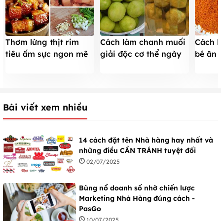
Thơm lừng thịt rim
Cách làm chanh muối
Cách l
tiêu ấm sực ngon mê
giải độc cơ thể ngày
bé ăn
mẩn đón đông về
hè
vừa dễ
Bài viết xem nhiều
14 cách đặt tên Nhà hàng hay nhất và
những điều CẦN TRÁNH tuyệt đối
02/07/2025
Bùng nổ doanh số nhờ chiến lược
Marketing Nhà Hàng đúng cách -
PasGo
10/07/2025