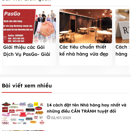
Các tiêu chuẩn thiết
Cách x
Giới thiệu các Gói
kế nhà hàng vừa đẹp
hàng 
Dịch Vụ PasGo- Giải
vừa hợp phong thuỷ
hàng r
pháp tối ưu cho nhà
không
hàng thời đại số
Bài viết xem nhiều
14 cách đặt tên Nhà hàng hay nhất và
những điều CẦN TRÁNH tuyệt đối
02/07/2025