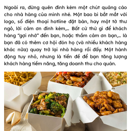
Ngoài ra, đừng quên đính kèm một chút quảng cáo
cho nhà hàng của mình nhé. Một bao bì bắt mắt với
logo, số điện thoại hotline đặt bàn, hay một tờ thư
ngỏ, lời cảm ơn đính kèm,… Bất cứ thứ gì để khách
hàng “gợi nhớ” đến bạn, hoặc thầm cảm ơn bạn,… là
bạn đã có thêm cơ hội đón họ (và nhiều khách hàng
khác nữa) quay trở lại nhà hàng rồi đấy. Một hành
động tuy nhỏ, nhưng là tiền đề để bạn tăng lượng
khách hàng tiềm năng, tăng doanh thu cho quán.