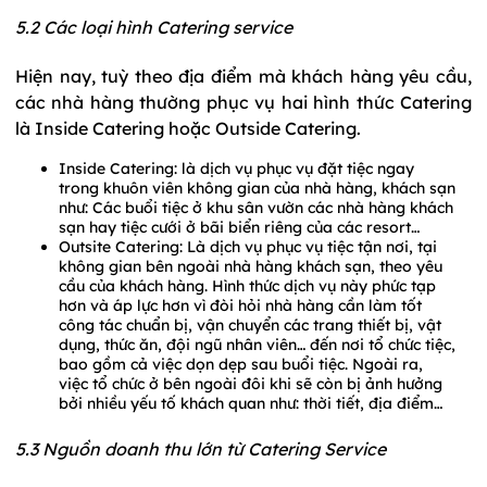
5.2 Các loại hình Catering service
Hiện nay, tuỳ theo địa điểm mà khách hàng yêu cầu,
các nhà hàng thường phục vụ hai hình thức Catering
là Inside Catering hoặc Outside Catering.
Inside Catering: là dịch vụ phục vụ đặt tiệc ngay
trong khuôn viên không gian của nhà hàng, khách sạn
như: Các buổi tiệc ở khu sân vườn các nhà hàng khách
sạn hay tiệc cưới ở bãi biển riêng của các resort…
Outsite Catering: Là dịch vụ phục vụ tiệc tận nơi, tại
không gian bên ngoài nhà hàng khách sạn, theo yêu
cầu của khách hàng. Hình thức dịch vụ này phức tạp
hơn và áp lực hơn vì đòi hỏi nhà hàng cần làm tốt
công tác chuẩn bị, vận chuyển các trang thiết bị, vật
dụng, thức ăn, đội ngũ nhân viên… đến nơi tổ chức tiệc,
bao gồm cả việc dọn dẹp sau buổi tiệc. Ngoài ra,
việc tổ chức ở bên ngoài đôi khi sẽ còn bị ảnh hưởng
bởi nhiều yếu tố khách quan như: thời tiết, địa điểm…
5.3 Nguồn doanh thu lớn từ Catering Service