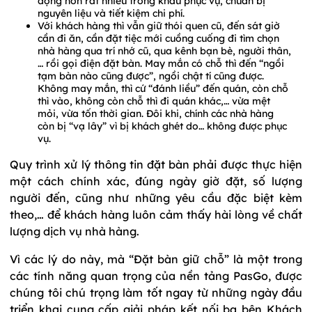
động hơn rất nhiều trong khâu phục vụ, chuẩn bị
nguyên liệu và tiết kiệm chi phí.
Với khách hàng thì vẫn giữ thói quen cũ, đến sát giờ
cần đi ăn, cần đặt tiệc mới cuồng cuống đi tìm chọn
nhà hàng qua trí nhớ cũ, qua kênh bạn bè, người thân,
… rồi gọi điện đặt bàn. May mắn có chỗ thì đến “ngồi
tạm bàn nào cũng được”, ngồi chật tí cũng được.
Không may mắn, thì cứ “đánh liều” đến quán, còn chỗ
thì vào, không còn chỗ thì đi quán khác,… vừa mệt
mỏi, vừa tốn thời gian. Đôi khi, chính các nhà hàng
còn bị “vạ lây” vì bị khách ghét do… không được phục
vụ.
Quy trình xử lý thông tin đặt bàn phải được thực hiện
một cách chính xác, đúng ngày giờ đặt, số lượng
người đến, cũng như những yêu cầu đặc biệt kèm
theo,… để khách hàng luôn cảm thấy hài lòng về chất
lượng dịch vụ nhà hàng.
Vì các lý do này, mà “Đặt bàn giữ chỗ” là một trong
các tính năng quan trọng của nền tảng PasGo, được
chúng tôi chú trọng làm tốt ngay từ những ngày đầu
triển khai cung cấp giải pháp kết nối ba bên Khách