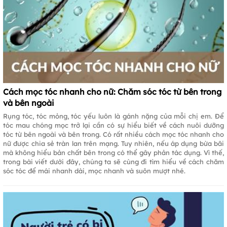
Cách mọc tóc nhanh cho nữ: Chăm sóc tóc từ bên trong
và bên ngoài
Rụng tóc, tóc mỏng, tóc yếu luôn là gánh nặng của mỗi chị em. Để
tóc mau chóng mọc trở lại cần có sự hiểu biết về cách nuôi dưỡng
tóc từ bên ngoài và bên trong. Có rất nhiều cách mọc tóc nhanh cho
nữ được chia sẻ tràn lan trên mạng. Tuy nhiên, nếu áp dụng bừa bãi
mà không hiểu bản chất bên trong có thể gây phản tác dụng. Vì thế,
trong bài viết dưới đây, chúng ta sẽ cùng đi tìm hiểu về cách chăm
sóc tóc để mái nhanh dài, mọc nhanh và suôn mượt nhé.